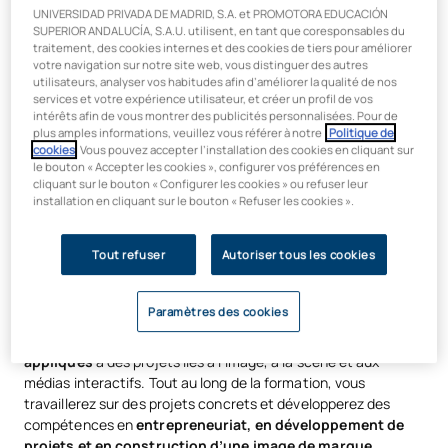
UNIVERSIDAD PRIVADA DE MADRID, S.A. et PROMOTORA EDUCACIÓN
SUPERIOR ANDALUCÍA, S.A.U. utilisent, en tant que coresponsables du
traitement, des cookies internes et des cookies de tiers pour améliorer
votre navigation sur notre site web, vous distinguer des autres
Composition pour les industries
utilisateurs, analyser vos habitudes afin d’améliorer la qualité de nos
services et votre expérience utilisateur, et créer un profil de vos
créatives
intérêts afin de vous montrer des publicités personnalisées. Pour de
plus amples informations, veuillez vous référer à notre
Politique de
cookies
. Vous pouvez accepter l’installation des cookies en cliquant sur
Ce cursus a été
développé en collaboration avec Live
le bouton « Accepter les cookies », configurer vos préférences en
Nation
, le leader mondial du divertissement en direct. Son
cliquant sur le bouton « Configurer les cookies » ou refuser leur
objectif est de former des compositeurs capables de créer de
installation en cliquant sur le bouton « Refuser les cookies ».
la musique pour les industries créatives contemporaines :
cinéma, jeux vidéo, arts du spectacle, production musicale,
Tout refuser
Autoriser tous les cookies
musique de concert et divertissement en direct.
Le programme allie
la composition, les arrangements,
Paramètres des cookies
l’orchestration et la narration musicale
à la maîtrise des
technologies de production et des outils numériques
appliqués
à des projets liés à l’image, à la scène et aux
médias interactifs. Tout au long de la formation, vous
travaillerez sur des projets concrets et développerez des
compétences en
entrepreneuriat, en développement de
projets et en construction d’une image de marque