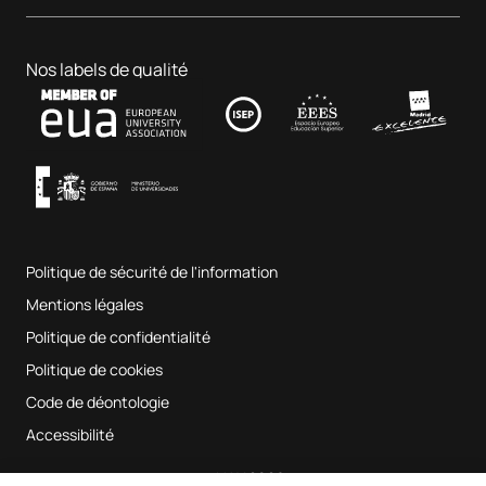
Centre dentaire
Affaires et technologie
Doctorats
Portail de l'emploi
Hôpital clinique vétérinaire
Sciences de l'éducation
Nos labels de qualité
Contact
Fab Lab UAX
Musique et arts du spectacle
Conditions générales d'utilisation
UAX Digital Garage
Système interne d'assurance qualité
Salles de musique
Foire aux questions
Politique de sécurité de l'information
Plan du site
Mentions légales
Politique de confidentialité
Politique de cookies
Code de déontologie
Accessibilité
© UAX 2026