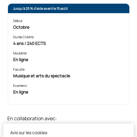
Jusqu'à 25 % d'aide avant le 15 août
Début
Octobre
Durée Crédits
4 ans / 240 ECTS
Modalité
En ligne
Faculté
Musique et arts du spectacle
Examens
En ligne
En collaboration avec:
Avis sur les cookies