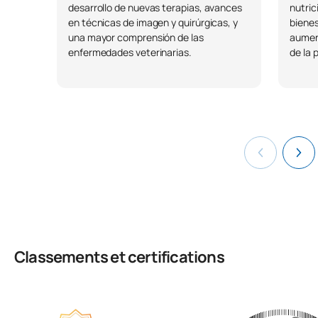
desarrollo de nuevas terapias, avances
nutric
en técnicas de imagen y quirúrgicas, y
bienes
una mayor comprensión de las
aument
enfermedades veterinarias.
de la 
Classements et certifications