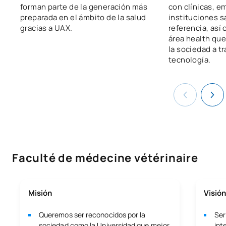
forman parte de la generación más
con clínicas, e
preparada en el ámbito de la salud
instituciones s
gracias a UAX.
referencia, así
área health qu
la sociedad a tr
tecnología.
Faculté de médecine vétérinaire
Misión
Visión
Queremos ser reconocidos por la
Ser
sociedad como la Universidad que mejor
int