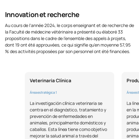
Innovation et recherche
Au cours de l'année 2024, le corps enseignant et de recherche de
la Faculté de médecine vétérinaire a présenté ou élaboré 33
propositions dans le cadre de l'ensemble des appels à projets,
dont 19 ont été approuvées, ce qui signifie qu'en moyenne 57,95
% des activités proposées par son personnel ont été financées.
Veterinaria Clínica
Produ
Área estratégica 1
Área est
La investigación clínica veterinaria se
La lín
centra en el diagnóstico, tratamiento y
en la 
prevención de enfermedades en
produc
animales, principalmente domésticos y
animal
caballos. Esta línea tiene como objetivo
produc
mejorar la salud animal a través del
animal