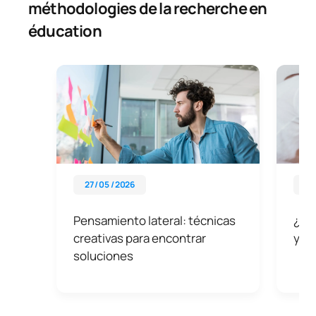
méthodologies de la recherche en
éducation
27 / 05 / 2026
26 
Pensamiento lateral: técnicas
¿Qué
creativas para encontrar
y có
soluciones