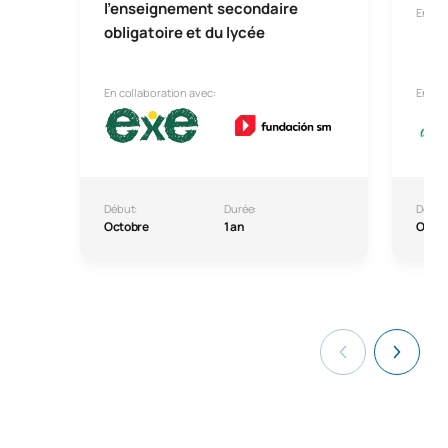
l'enseignement secondaire
En lig
obligatoire et du lycée
En collaboration avec:
En col
Début:
Durée:
Début
Octobre
1 an
Octo