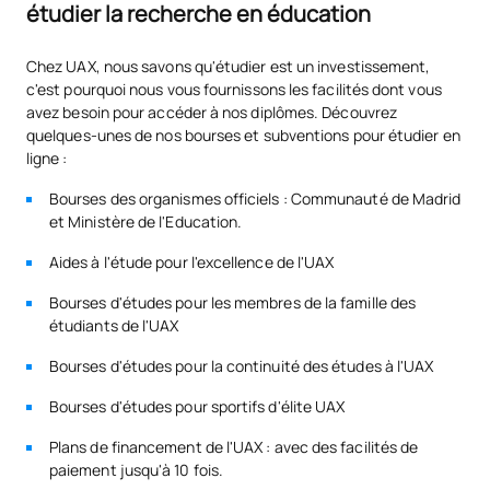
étudier la recherche en éducation
SM150605
finalité causale et
OB
6
prédictive
Chez UAX, nous savons qu'étudier est un investissement,
c'est pourquoi nous vous fournissons les facilités dont vous
Modèle linéaire mixte :
avez besoin pour accéder à nos diplômes. Découvrez
SM150606
finalité causale et
OB
6
quelques-unes de nos bourses et subventions pour étudier en
prédictive
ligne :
Bourses des organismes officiels : Communauté de Madrid
Techniques de
et Ministère de l'Education.
regroupement et de
Aides à l'étude pour l'excellence de l'UAX
SM150607
classification : analyse
OB
6
factorielle et analyse par
Bourses d'études pour les membres de la famille des
grappes
étudiants de l'UAX
Bourses d'études pour la continuité des études à l'UAX
Évaluation des
programmes et projets
Bourses d'études pour sportifs d'élite UAX
SM150608
OB
6
dans le domaine de
Plans de financement de l'UAX : avec des facilités de
l'éducation
paiement jusqu'à 10 fois.