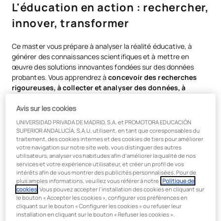
L'éducation en action : rechercher,
innover, transformer
Ce master vous prépare à analyser la réalité éducative, à
générer des connaissances scientifiques et à mettre en
œuvre des solutions innovantes fondées sur des données
probantes. Vous apprendrez à
concevoir des recherches
rigoureuses, à collecter et analyser des données, à
évaluer des projets éducatifs
avec un esprit critique et à
faire le lien entre la recherche et la pratique pédagogique. De
Avis sur les cookies
plus, vous travaillerez dès le début sur votre propre
projet
de
UNIVERSIDAD PRIVADA DE MADRID, S.A. et PROMOTORA EDUCACIÓN
recherche, en
y consacrant plus de 450 heures sous la
SUPERIOR ANDALUCÍA, S.A.U. utilisent, en tant que coresponsables du
supervision d’un professionnel agréé.
traitement, des cookies internes et des cookies de tiers pour améliorer
votre navigation sur notre site web, vous distinguer des autres
utilisateurs, analyser vos habitudes afin d’améliorer la qualité de nos
services et votre expérience utilisateur, et créer un profil de vos
intérêts afin de vous montrer des publicités personnalisées. Pour de
En lien avec la réalité des
plus amples informations, veuillez vous référer à notre
Politique de
cookies
. Vous pouvez accepter l’installation des cookies en cliquant sur
établissements scolaires
le bouton « Accepter les cookies », configurer vos préférences en
cliquant sur le bouton « Configurer les cookies » ou refuser leur
installation en cliquant sur le bouton « Refuser les cookies ».
Ce master officiel a été conçu selon une structure globale et