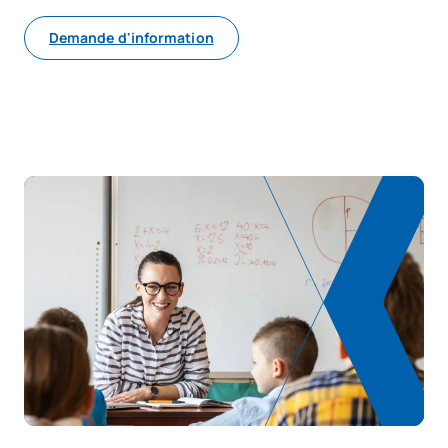
SM150609
Mémoire de master
OB
6
Demande d'information
TOTAL:
30
*Caractère : FB : Formation Basique, Ob : Obligatoire, Op :
Optionnel