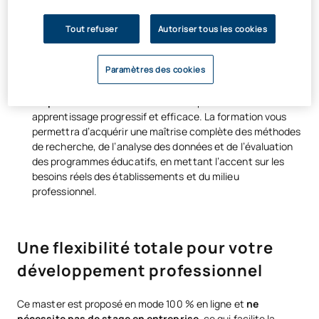
séquentielle :
Tout refuser
Autoriser tous les cookies
Globale :
elle aborde les trois piliers fondamentaux de
toute recherche empirique : conception, mesure et
analyse, en mettant particulièrement l’accent sur les
Paramètres des cookies
sciences de l’éducation et les sciences sociales.
Séquentielle :
l’ordre des contenus permet un
apprentissage progressif et efficace. La formation vous
permettra d’acquérir une maîtrise complète des méthodes
de recherche, de l’analyse des données et de l’évaluation
des programmes éducatifs, en mettant l’accent sur les
besoins réels des établissements et du milieu
professionnel.
Une flexibilité totale pour votre
développement professionnel
Ce master est proposé en mode 100 % en ligne et
ne
nécessite pas de stage en entreprise
, ce qui facilite la