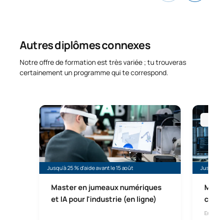
Autres diplômes connexes
Notre offre de formation est très variée ; tu trouveras
certainement un programme qui te correspond.
Master universitaire en ligne sur les jumeaux numéri
Master 
En l
Jusqu'à 25 % d'aide avant le 15 août
Jusqu'à 
Master en jumeaux numériques
Mast
et IA pour l'industrie (en ligne)
cybe
En lig