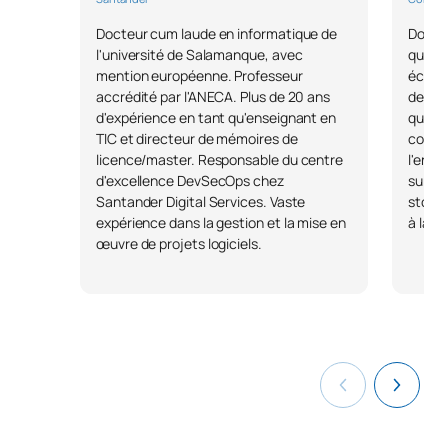
Traitement du langage
SM142011
naturel (TLN) et IA
OB
6
Docteur cum laude en informatique de
Docto
l'université de Salamanque, avec
quanti
générative
mention européenne. Professeur
économ
accrédité par l'ANECA. Plus de 20 ans
des do
TOTAL:
30
d'expérience en tant qu'enseignant en
quanti
TIC et directeur de mémoires de
compte
licence/master. Responsable du centre
l'ense
d'excellence DevSecOps chez
sur l
*Caractère : FB : Formation Basique, Ob : Obligatoire, Op :
Santander Digital Services. Vaste
stocha
Optionnel
expérience dans la gestion et la mise en
à la f
œuvre de projets logiciels.