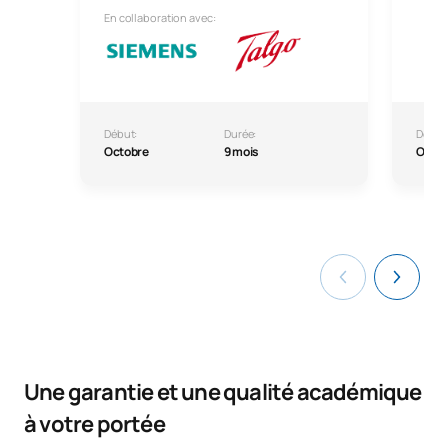
En collaboration avec:
Début:
Durée:
Début
Octobre
9 mois
Octo
Une garantie et une qualité académique
à votre portée