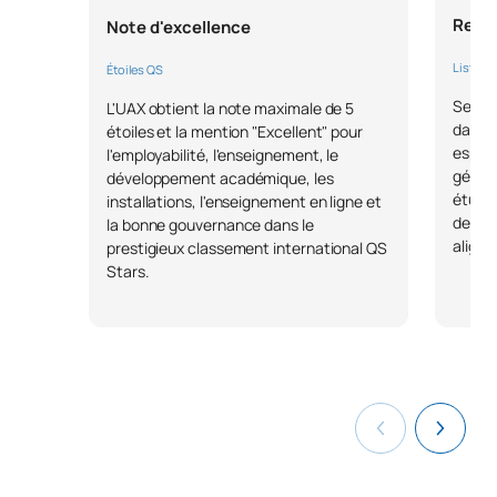
Repèr
Note d'excellence
Liste F
Étoiles QS
Selon 
L'UAX obtient la note maximale de 5
dans l
étoiles et la mention "Excellent" pour
espagn
l'employabilité, l'enseignement, le
généra
développement académique, les
étudia
installations, l'enseignement en ligne et
des m
la bonne gouvernance dans le
aligné
prestigieux classement international QS
Stars.