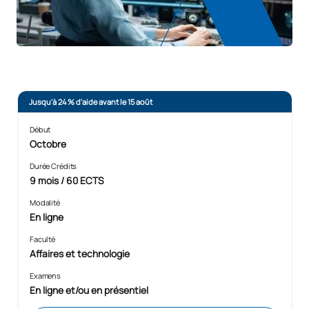
Jusqu'à 24 % d'aide avant le 15 août
Début
Octobre
Durée Crédits
9 mois / 60 ECTS
Modalité
En ligne
Faculté
Affaires et technologie
Examens
En ligne et/ou en présentiel