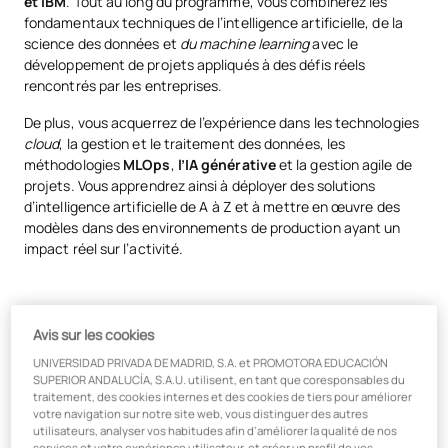
et IBM
. Tout au long du programme, vous combinerez les
fondamentaux techniques de l’intelligence artificielle, de la
science des données et
du machine learning
avec le
développement de projets appliqués à des défis réels
rencontrés par les entreprises.
De plus, vous acquerrez de l’expérience dans les technologies
cloud
, la gestion et le traitement des données, les
méthodologies
MLOps
,
l’IA générative
et la gestion agile de
projets. Vous apprendrez ainsi à déployer des solutions
d’intelligence artificielle de A à Z et à mettre en œuvre des
modèles dans des environnements de production ayant un
impact réel sur l’activité.
Formation pratique à distance
Avis sur les cookies
avec des outils de pointe
UNIVERSIDAD PRIVADA DE MADRID, S.A. et PROMOTORA EDUCACIÓN
SUPERIOR ANDALUCÍA, S.A.U. utilisent, en tant que coresponsables du
traitement, des cookies internes et des cookies de tiers pour améliorer
Travaillez avec la pile technologique la plus recherchée par les
votre navigation sur notre site web, vous distinguer des autres
entreprises et acquérez une expérience pratique avec les
utilisateurs, analyser vos habitudes afin d’améliorer la qualité de nos
services et votre expérience utilisateur, et créer un profil de vos