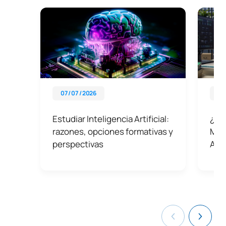
07 / 07 / 2026
29 
Estudiar Inteligencia Artificial:
¿Qué
razones, opciones formativas y
Mást
perspectivas
Arti