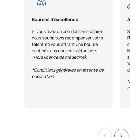
Bourses d'excellence
Aide
Si vous avez un bon dossier scolaire,
Si tu
nous souhaitons récompenser votre
l'UAX
talent en vous offrant une bourse
conci
destinée aux nouveaux étudiants.
Nous
(Hors licence de médecine).
spéc
% du
*Conditions générales en attente de
d'ins
publication
*Ren
cons