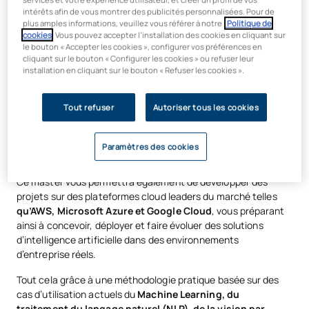
outils utilisés dans de véritables projets d’intelligence
intérêts afin de vous montrer des publicités personnalisées. Pour de
artificielle. Tout au long du programme, vous apprendrez à
plus amples informations, veuillez vous référer à notre
Politique de
développer des modèles de
machine learning
et
de deep
cookies
. Vous pouvez accepter l’installation des cookies en cliquant sur
learning
avec
Python, TensorFlow, PyTorch et Scikit-learn
,
le bouton « Accepter les cookies », configurer vos préférences en
en appliquant des techniques avancées d’analyse de
cliquant sur le bouton « Configurer les cookies » ou refuser leur
installation en cliquant sur le bouton « Refuser les cookies ».
données, d’automatisation et d’intelligence artificielle.
De plus, vous travaillerez dans des environnements
Tout refuser
Autoriser tous les cookies
professionnels de développement et d’expérimentation tels
que
Google Colab
et
RStudio
, ainsi qu’avec des technologies
de traitement et de gestion des données comme
Hadoop,
Paramètres des cookies
Elasticsearch et Solr
.
Ce master vous permettra également de développer des
projets sur des plateformes cloud leaders du marché telles
qu’AWS, Microsoft Azure et Google Cloud
, vous préparant
ainsi à concevoir, déployer et faire évoluer des solutions
d’intelligence artificielle dans des environnements
d’entreprise réels.
Tout cela grâce à une méthodologie pratique basée sur des
cas d’utilisation actuels du
Machine Learning, du
traitement du langage naturel (NLP), de la vision par