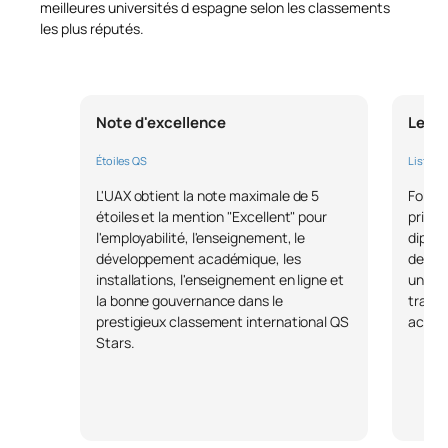
meilleures universités d espagne selon les classements
les plus réputés.
Note d'excellence
Leade
Étoiles QS
Liste F
L'UAX obtient la note maximale de 5
Forbes
étoiles et la mention "Excellent" pour
privée
l'employabilité, l'enseignement, le
diplôm
développement académique, les
de 90 
installations, l'enseignement en ligne et
uniqu
la bonne gouvernance dans le
travai
prestigieux classement international QS
accord
Stars.