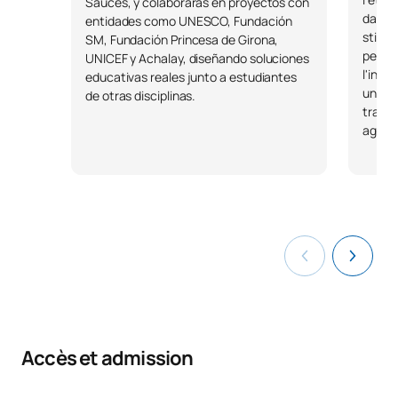
Sauces, y colaborarás en proyectos con
dans v
entidades como UNESCO, Fundación
stimul
SM, Fundación Princesa de Girona,
pensé
UNICEF y Achalay, diseñando soluciones
l'inno
educativas reales junto a estudiantes
une c
de otras disciplinas.
travai
agiles
Accès et admission