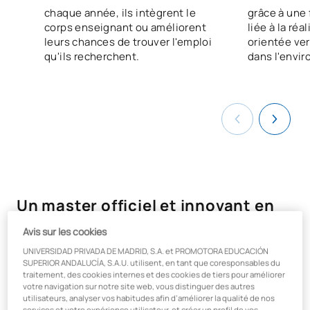
chaque année, ils intègrent le
grâce à une 
corps enseignant ou améliorent
liée à la réa
leurs chances de trouver l'emploi
orientée ver
qu'ils recherchent.
dans l'envi
Un master officiel et innovant en
psychopédagogie pour faire
Avis sur les cookies
passer ta vocation au niveau
UNIVERSIDAD PRIVADA DE MADRID, S.A. et PROMOTORA EDUCACIÓN
SUPERIOR ANDALUCÍA, S.A.U. utilisent, en tant que coresponsables du
supérieur
traitement, des cookies internes et des cookies de tiers pour améliorer
votre navigation sur notre site web, vous distinguer des autres
utilisateurs, analyser vos habitudes afin d’améliorer la qualité de nos
Grâce au
master universitaire en psychopédagogie à
services et votre expérience utilisateur, et créer un profil de vos