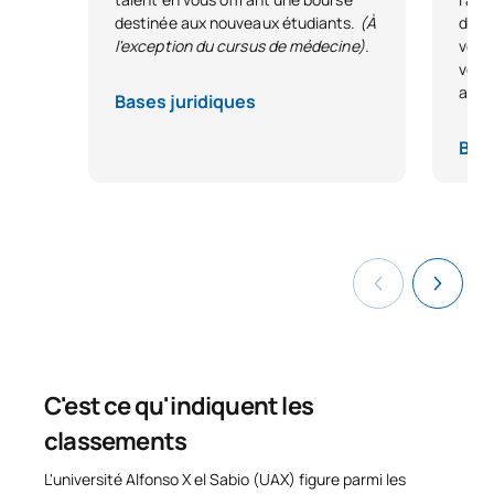
environnements éducatifs.
qu'ils possèdent le niveau B2 du CECRL (Cadre européen
destinée aux nouveaux étudiants.
(À
dire
commun de référence pour les langues) en espagnol.
La reconnaissance des ECTS nécessitera une étude
l'exception du cursus de médecine).
votr
personnalisée. Contactez nos conseillers qui vous
votre
informeront personnellement.
avan
Bases juridiques
Base
C'est ce qu'indiquent les
classements
L'université Alfonso X el Sabio (UAX) figure parmi les