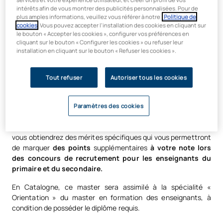
distance
, vous approfondirez vos connaissances dans le
intérêts afin de vous montrer des publicités personnalisées. Pour de
domaine de l'enseignement en favorisant l'apprentissage
plus amples informations, veuillez vous référer à notre
Politique de
cookies
. Vous pouvez accepter l’installation des cookies en cliquant sur
personnalisé de chaque élève, en abordant ses difficultés
le bouton « Accepter les cookies », configurer vos préférences en
sous différents angles, tels que la psychologie ou la
cliquant sur le bouton « Configurer les cookies » ou refuser leur
neuroéducation.
installation en cliquant sur le bouton « Refuser les cookies ».
À l'UAX, vous serez accompagné à tout moment par des
tuteurs et des conseillers professionnels, et vous pourrez
Tout refuser
Autoriser tous les cookies
effectuer vos
stages dans plus de 700 établissements
scolaires publics, privés et sous contrat, ainsi que dans des
Paramètres des cookies
cabinets spécialisés.
De plus, en suivant ce master officiel en psychopédagogie,
vous obtiendrez des mérites spécifiques qui vous permettront
de marquer
des points
supplémentaires
à votre note lors
des concours de recrutement pour les enseignants du
primaire et du secondaire.
En Catalogne, ce master sera assimilé à la spécialité «
Orientation » du master en formation des enseignants, à
condition de posséder le diplôme requis.