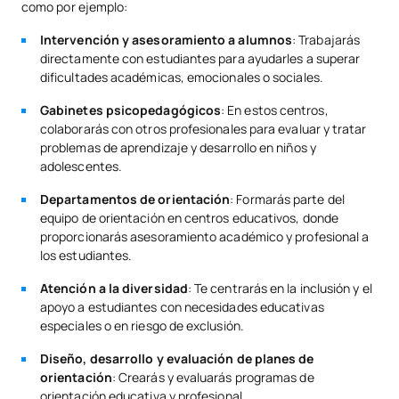
Montserrat
como por ejemplo:
Centre de psychologie Samaya
Suárez Alonso
Intervención y asesoramiento a alumnos
: Trabajarás
directamente con estudiantes para ayudarles a superar
*Caractère : FB : Formation Basique, Ob : Obligatoire, Op :
dificultades académicas, emocionales o sociales.
Optionnel
Vous pouvez consulter la liste complète
ici
.
Gabinetes psicopedagógicos
: En estos centros,
Placements et stages
colaborarás con otros profesionales para evaluar y tratar
internationaux
problemas de aprendizaje y desarrollo en niños y
adolescentes.
Vous pouvez participer à des stages internationaux,
Departamentos de orientación
: Formarás parte del
rencontrer de nouveaux collègues du monde entier et donner
equipo de orientación en centros educativos, donde
un coup de pouce à votre carrière dans le secteur
proporcionarás asesoramiento académico y profesional a
international. Pour plus d'informations, veuillez contacter le
los estudiantes.
bureau des relations internationales
.
Atención a la diversidad
: Te centrarás en la inclusión y el
apoyo a estudiantes con necesidades educativas
especiales o en riesgo de exclusión.
Diseño, desarrollo y evaluación de planes de
orientación
: Crearás y evaluarás programas de
orientación educativa y profesional.