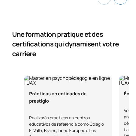
Une formation pratique et des
certifications qui dynamisent votre
carrière
Prácticas en entidades de
Écol
prestigio
Vous r
analyt
Realizarás prácticas en centros
décis
educativos de referencia como Colegio
basées
El Valle, Brains, Liceo Europeo o Los
l'éthi