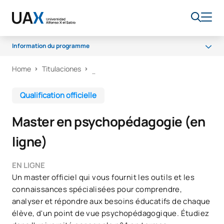
Information du programme
Home
Titulaciones
Programme
Débouchés professionnels
Qualification officielle
Témoignages
Master en psychopédagogie (en
Accès et admission
ligne)
Bourses et aides financières
Qualité
EN LIGNE
Un master officiel qui vous fournit les outils et les
connaissances spécialisées pour comprendre,
analyser et répondre aux besoins éducatifs de chaque
élève, d'un point de vue psychopédagogique. Étudiez