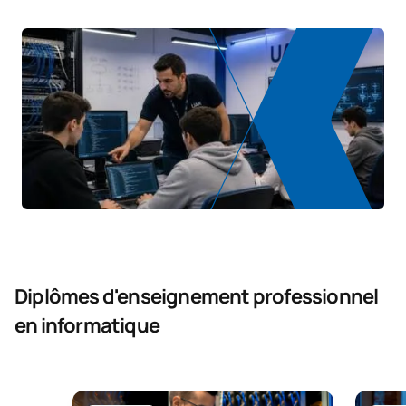
Diplômes d'enseignement professionnel
en informatique
Diplôme supérieur en ligne en administration des
Formati