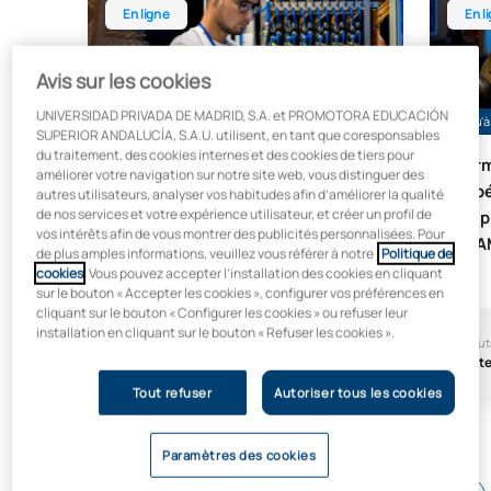
En ligne
En l
Avis sur les cookies
UNIVERSIDAD PRIVADA DE MADRID, S.A. et PROMOTORA EDUCACIÓN
Jusqu'à 45 % de réduction avant le 14/08
Jusqu'à
SUPERIOR ANDALUCÍA, S.A.U. utilisent, en tant que coresponsables
du traitement, des cookies internes et des cookies de tiers pour
Formation en ligne de niveau «
Form
améliorer votre navigation sur notre site web, vous distinguer des
Technicien supérieur » en
supé
autres utilisateurs, analyser vos habitudes afin d’améliorer la qualité
de nos services et votre expérience utilisateur, et créer un profil de
administration des systèmes
d'ap
vos intérêts afin de vous montrer des publicités personnalisées. Pour
informatiques en réseau (ASIR)
(DA
de plus amples informations, veuillez vous référer à notre
Politique de
cookies
. Vous pouvez accepter l’installation des cookies en cliquant
sur le bouton « Accepter les cookies », configurer vos préférences en
cliquant sur le bouton « Configurer les cookies » ou refuser leur
installation en cliquant sur le bouton « Refuser les cookies ».
Début:
Durée:
Début
Septembre
2 ans
Sept
Tout refuser
Autoriser tous les cookies
Paramètres des cookies