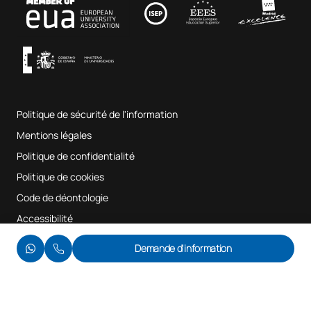
Fab Lab UAX
Musique et arts du spectacle
Conditions générales d'utilisation
UAX Digital Garage
Système interne d'assurance qualité
Salles de musique
Foire aux questions
Politique de sécurité de l'information
Plan du site
Mentions légales
Politique de confidentialité
Politique de cookies
Code de déontologie
Accessibilité
© UAX 2026
Demande d'information