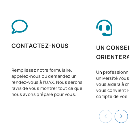
Modelo de Examen de Historia de España
Modelo de Examen de Historia de la Filosofía
Modelo de Examen de Historia del Arte
Modelo de Examen de Idioma Inglés
Modelo de Examen de Lengua Castellana
Modelo de Examen de Matemáticas aplicadas a las CCSS
CONTACTEZ-NOUS
UN CONSE
Modelo de Examen de Matemáticas II
ORIENTER
Modelo de Examen de Química
Examen PAU Portugués
Remplissez notre formulaire,
Un professionn
Examen PAU Alemán
appelez-nous ou demandez un
université vous
rendez-vous à l’UAX. Nous serons
vous aidera à ch
Examen PAU Francés
ravis de vous montrer tout ce que
vous convient l
Examen PAU Italiano
nous avons préparé pour vous.
compte de vos 