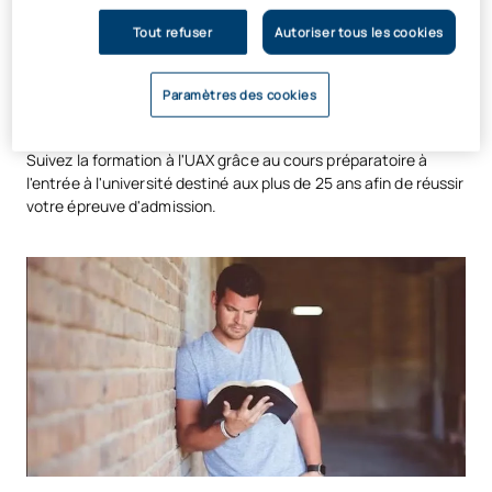
Tu n’as pas encore réussi ton examen
d’entrée à l’université pour les plus de
Tout refuser
Autoriser tous les cookies
25 ans ?
Paramètres des cookies
Suivez la formation à l'UAX grâce au cours préparatoire à
l'entrée à l'université destiné aux plus de 25 ans afin de réussir
votre épreuve d'admission.