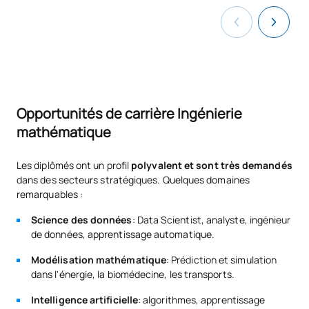
Variable complexe et
C0342304
OB
6
analyse de Fourier
TOTAL:
30
Opportunités de carrière Ingénierie
DEUXIÈME PÉRIODE DE QUATRE MOIS
mathématique
Code
Matières
Caractère*
ECTS
Les diplômés ont un profil
polyvalent et sont très demandés
dans des secteurs stratégiques. Quelques domaines
C0342305
Calcul stochastique
OB
6
remarquables :
Science des données
: Data Scientist, analyste, ingénieur
Cryptographie et sécurité /
de données, apprentissage automatique.
C0342306
OB
6
Cryptography and Security
Modélisation mathématique
: Prédiction et simulation
dans l'énergie, la biomédecine, les transports.
Gestion des données /
C0342307
OB
6
Intelligence artificielle
: algorithmes, apprentissage
Data Management