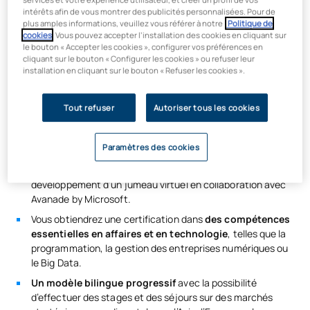
variée.
intérêts afin de vous montrer des publicités personnalisées. Pour de
plus amples informations, veuillez vous référer à notre
Politique de
La
licence en ingénierie mathématique de l’UAX
allie des
cookies
. Vous pouvez accepter l’installation des cookies en cliquant sur
connaissances essentielles en programmation analytique
le bouton « Accepter les cookies », configurer vos préférences en
avancée, en gestion des données ou en apprentissage
cliquant sur le bouton « Configurer les cookies » ou refuser leur
automatique à deux aspects aujourd’hui essentiels :
installation en cliquant sur le bouton « Refuser les cookies ».
l’utilisation des données pour la prise de décision et la
formation stratégique dans des domaines commerciaux tels
Tout refuser
Autoriser tous les cookies
que le marketing, la gestion des ressources humaines ou la
direction stratégique.
Paramètres des cookies
Vous participerez à
de véritables projets d’innovation et
de recherche
avec des entreprises, comme le
développement d’un jumeau virtuel en collaboration avec
Avanade by Microsoft.
Vous obtiendrez une certification dans
des compétences
essentielles en affaires et en technologie
, telles que la
programmation, la gestion des entreprises numériques ou
le Big Data.
Un modèle bilingue progressif
avec la possibilité
d’effectuer des stages et des séjours sur des marchés