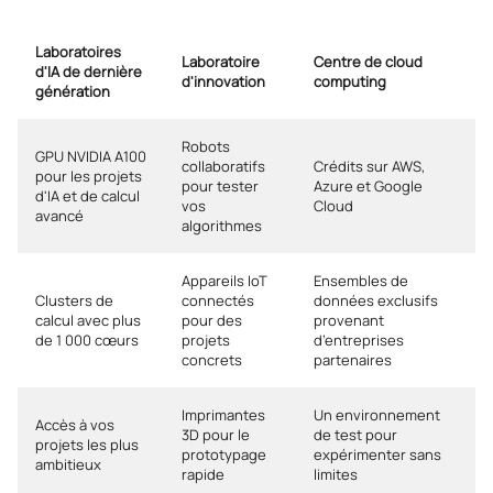
Laboratoires
Laboratoire
Centre de cloud
d'IA de dernière
d'innovation
computing
génération
Robots
GPU NVIDIA A100
collaboratifs
Crédits sur AWS,
pour les projets
pour tester
Azure et Google
d'IA et de calcul
vos
Cloud
avancé
algorithmes
Appareils IoT
Ensembles de
Clusters de
connectés
données exclusifs
calcul avec plus
pour des
provenant
de 1 000 cœurs
projets
d’entreprises
concrets
partenaires
Imprimantes
Un environnement
Accès à vos
3D pour le
de test pour
projets les plus
prototypage
expérimenter sans
ambitieux
rapide
limites