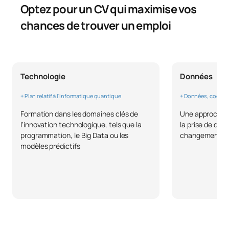
Optez pour un CV qui maximise vos
chances de trouver un emploi
Code
Matières
Caractère*
ECTS
Approfondissement des
méthodes numériques /
C0342300
OB
6
Technologie
Données
Extension of Numerical
Methods
+ Plan relatif à l'informatique quantique
+ Données, codage 
Formation dans les domaines clés de
Une approche a
Développement orienté
l'innovation technologique, tels que la
la prise de déc
C0342301
objet / Object Oriented
OB
6
programmation, le Big Data ou les
changement.
Development
modèles prédictifs
C0342302
Recherche opérationnelle
OB
6
Techniques d'optimisation
C0342303
OB
6
et de contrôle