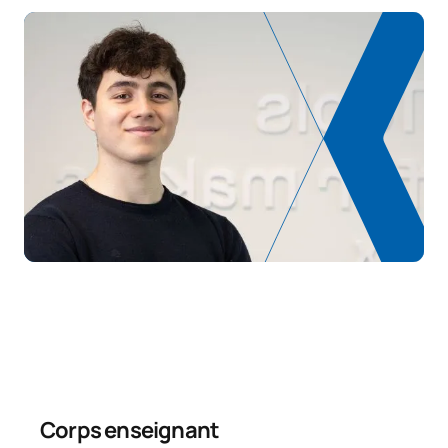
Modèles de gestion et de
C0442301
production / Management
OB
6
and Production Models
C0442302
Optimisation des réseaux
OB
6
Simulation de systèmes
C0442303
logistiques / Simulation of
OB
6
Logistics Systems
TOTAL:
24
DEUXIÈME PÉRIODE DE QUATRE MOIS
Code
Matières
Caractère*
ECTS
Corps enseignant