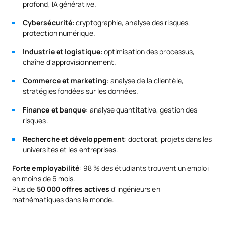
profond, IA générative.
Simulation numérique /
Cybersécurité
: cryptographie, analyse des risques,
C0342308
OB
6
protection numérique.
Numerical Simulation
Industrie et logistique
: optimisation des processus,
chaîne d'approvisionnement.
C0342309
Intelligence artificielle
OB
6
Commerce et marketing
: analyse de la clientèle,
TOTAL:
30
stratégies fondées sur les données.
Finance et banque
: analyse quantitative, gestion des
risques.
Quatrième année
Recherche et développement
: doctorat, projets dans les
PREMIÈRE PÉRIODE DE QUATRE MOIS
universités et les entreprises.
Forte employabilité
: 98 % des étudiants trouvent un emploi
Code
Matières
Caractère*
ECTS
en moins de 6 mois.
Plus de
50 000 offres actives
d'ingénieurs en
Apprentissage
mathématiques dans le monde.
C0442300
OB
6
automatique