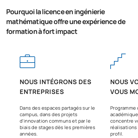
PREMIÈRE PÉRIODE DE QUATRE MOIS
Pourquoi la licence en ingénierie
Code
Matières
Caractère*
ECTS
mathématique offre une expérience de
formation à fort impact
Analyse des données de
C0442330
séries chronologiques /
OP
6
Time Series Data Analysis
TOTAL:
6
NOUS INTÉGRONS DES
NOUS VO
DEUXIÈME PÉRIODE DE QUATRE MOIS
ENTREPRISES
VOUS M
Code
Matières
Caractère*
ECTS
Dans des espaces partagés sur le
Programme 
campus, dans des projets
académique 
d'innovation communs et par le
concentre vo
Analyse mathématique
biais de stages dès les premières
réalisations
C0442331
financière / Financial
OP
6
années.
profil.
Mathematical Analysis