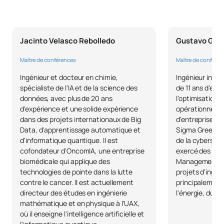
Science des
C0442304
OB
6
mégadonnées
Jacinto Velasco Rebolledo
Gustavo Gonz
Planification et gestion
Maître de conférences
Maître de conféren
des projets d'ingénierie
mathématique / Planning
Ingénieur et docteur en chimie,
Ingénieur indust
C0442305
OB
6
and Management of
spécialiste de l'IA et de la science des
de 11 ans d'exp
Mathematical Engineering
données, avec plus de 20 ans
l'optimisation 
d'expérience et une solide expérience
opérationnels e
Projects
dans des projets internationaux de Big
d'entreprises m
Data, d'apprentissage automatique et
Sigma Green Be
C0442306
Mémoire de fin d'études
OB
12
d'informatique quantique. Il est
de la cybersécu
cofondateur d'OncomIA, une entreprise
exercé des fon
biomédicale qui applique des
Management Off
TOTAL:
24
technologies de pointe dans la lutte
projets d'ingén
contre le cancer. Il est actuellement
principalement
directeur des études en ingénierie
l'énergie, du ga
COURS À OPTION
mathématique et en physique à l'UAX,
où il enseigne l'intelligence artificielle et