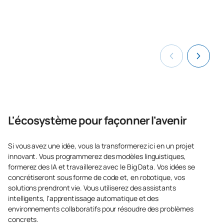
Visualisation des données
C0442332
OP
6
/ Data Visualization
TOTAL:
12
*Caractère : FB : Formation Basique, Ob : Obligatoire, Op :
Optionnel
L'écosystème pour façonner l'avenir
Si vous avez une idée, vous la transformerez ici en un projet
innovant. Vous programmerez des modèles linguistiques,
formerez des IA et travaillerez avec le Big Data. Vos idées se
concrétiseront sous forme de code et, en robotique, vos
solutions prendront vie. Vous utiliserez des assistants
intelligents, l'apprentissage automatique et des
environnements collaboratifs pour résoudre des problèmes
concrets.