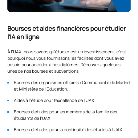
Conception et expérience
S0242506
OB
6
utilisateur
Bourses et aides financières pour étudier
S0242507
Ingénierie Web II
OB
6
l'IA en ligne
L'anglais pour
S0242508
FB
6
À l'UAX, nous savons qu'étudier est un investissement, c'est
l'informatique
pourquoi nous vous fournissons les facilités dont vous avez
besoin pour accéder à nos diplômes. Découvrez quelques-
unes de nos bourses et subventions :
Visualisation des données
S0242509
FB
6
et intelligence d'affaires
Bourses des organismes officiels : Communauté de Madrid
et Ministère de l'Education.
TOTAL:
30
Aides à l'étude pour l'excellence de l'UAX
Bourses d'études pour les membres de la famille des
Troisième année
étudiants de l'UAX
Bourses d'études pour la continuité des études à l'UAX
PREMIÈRE PÉRIODE DE QUATRE MOIS