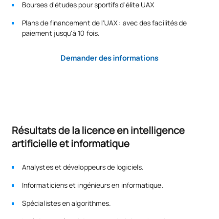
Bourses d'études pour sportifs d'élite UAX
Code
Matières
Caractère*
ECTS
Plans de financement de l'UAX : avec des facilités de
paiement jusqu'à 10 fois.
Apprentissage
S0342500
automatique II / Machine
OB
6
Demander des informations
Learning II
Architectures pour le
S0342501
traitement massif des
OB
6
données
Résultats de la licence en intelligence
artificielle et informatique
Gestion de l'innovation et
des technologies
S0342502
exponentielles /
OB
6
Analystes et développeurs de logiciels.
Innovation and Exponential
Informaticiens et ingénieurs en informatique.
Technologies Management
Spécialistes en algorithmes.
Méthodologies agiles pour