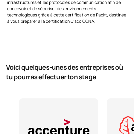
infrastructures et les protocoles de communication afin de
factorisations
concevoir et de sécuriser des environnements
technologiques grâce à cette certification de Packt, destinée
TOTAL:
30
à vous préparer à la certification Cisco CCNA.
Deuxième année
PREMIÈRE PÉRIODE DE QUATRE MOIS
Voici quelques-unes des entreprises où
Code
Matières
Caractère*
ECTS
tu pourras effectuer ton stage
Algorithmes et structures
S0242500
FB
6
de données
Architecture informatique
S0242501
OB
6
et systèmes d'exploitation
Principes fondamentaux