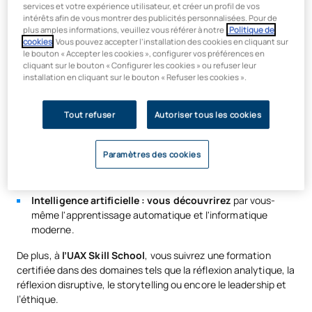
formation et votre vie professionnelle.
services et votre expérience utilisateur, et créer un profil de vos
intérêts afin de vous montrer des publicités personnalisées. Pour de
plus amples informations, veuillez vous référer à notre
Politique de
cookies
. Vous pouvez accepter l’installation des cookies en cliquant sur
Certificats professionnels
le bouton « Accepter les cookies », configurer vos préférences en
cliquant sur le bouton « Configurer les cookies » ou refuser leur
installation en cliquant sur le bouton « Refuser les cookies ».
À l’UAX Digital Garage, vous obtiendrez des certifications
professionnelles :
Tout refuser
Autoriser tous les cookies
Conception d’interfaces :
vous pourrez intégrer une
équipe technique au sein de n’importe quelle entreprise.
Paramètres des cookies
Expérience utilisateur : vous pourrez
devenir
concepteur UX/UI.
Intelligence artificielle : vous découvrirez
par vous-
même l'apprentissage automatique et l'informatique
moderne.
De plus, à
l’UAX Skill School
, vous suivrez une formation
certifiée dans des domaines tels que la réflexion analytique, la
réflexion disruptive, le storytelling ou encore le leadership et
l’éthique.