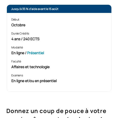
Jusqu'à 35 % d'aide avant le 15 août
Début
Octobre
Durée Crédits
4 ans / 240 ECTS
Modalité
En ligne
/
Présentiel
Faculté
Affaires et technologie
Examens
En ligne et/ou en présentiel
Donnez un coup de pouce à votre