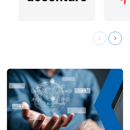
S0242502
FB
6
de la science des données
Infrastructures et services
S0242503
OB
6
dans le cloud
S0242504
Ingénierie Web I
OB
6
TOTAL:
30
DEUXIÈME PÉRIODE DE QUATRE MOIS
Code
Matières
Caractère*
ECTS
Apprentissage
S0242505
OB
6
automatique I