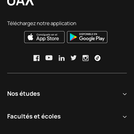
Résultats de satisfaction :
Consulter
Intelligence: Robotics and
et votre mot de passe.
Automation
Taux et indicateurs :
Consulter
Téléchargez notre application
Entrepreneuriat
S0442534
numérique / Digital
OP
6
Entrepreneurship
TOTAL:
30
*Caractère : FB : Formation Basique, Ob : Obligatoire, Op :
Optionnel
Nos études
Université en ligne
Facultés et écoles
Licences
Sciences biomédicales et de la santé