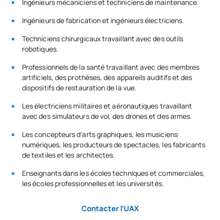
Ingénieurs mécaniciens et techniciens de maintenance.
S0342503
OB
6
l'intelligence artificielle
Ingénieurs de fabrication et ingénieurs électriciens.
Modélisation avancée de
Techniciens chirurgicaux travaillant avec des outils
S0342504
OB
6
l'information
robotiques.
Professionnels de la santé travaillant avec des membres
TOTAL:
30
artificiels, des prothèses, des appareils auditifs et des
dispositifs de restauration de la vue.
Les électriciens militaires et aéronautiques travaillant
DEUXIÈME PÉRIODE DE QUATRE MOIS
avec des simulateurs de vol, des drones et des armes.
Les concepteurs d'arts graphiques, les musiciens
Code
Matières
Caractère*
ECTS
numériques, les producteurs de spectacles, les fabricants
de textiles et les architectes.
Cryptographie et sécurité /
Enseignants dans les écoles techniques et commerciales,
S0342505
Cryptography and
OB
6
les écoles professionnelles et les universités.
Cybersecurity
Contacter l’UAX
Développement logiciel