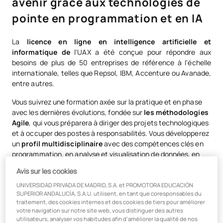
avenir grâce aux technologies de
pointe en programmation et en IA
La
licence en ligne en intelligence artificielle et
informatique de
l'UAX a été conçue pour répondre aux
besoins de plus de 50 entreprises de référence à l'échelle
internationale, telles que Repsol, IBM, Accenture ou Avanade,
entre autres.
Vous suivrez une formation axée sur la pratique et en phase
avec les dernières évolutions, fondée sur
les méthodologies
Agile
, qui vous préparera à diriger des projets technologiques
et à occuper des postes à responsabilités. Vous développerez
un
profil multidisciplinaire
avec des compétences clés en
programmation, en analyse et visualisation de données, en
conception d’algorithmes, en expérience utilisateur et bien
Avis sur les cookies
plus encore.
UNIVERSIDAD PRIVADA DE MADRID, S.A. et PROMOTORA EDUCACIÓN
Le tout grâce à une
méthodologie 100 % en ligne et
SUPERIOR ANDALUCÍA, S.A.U. utilisent, en tant que coresponsables du
traitement, des cookies internes et des cookies de tiers pour améliorer
flexible
, qui s'adapte à votre rythme et à vos besoins
votre navigation sur notre site web, vous distinguer des autres
professionnels, vous permettant ainsi de concilier votre
utilisateurs, analyser vos habitudes afin d’améliorer la qualité de nos