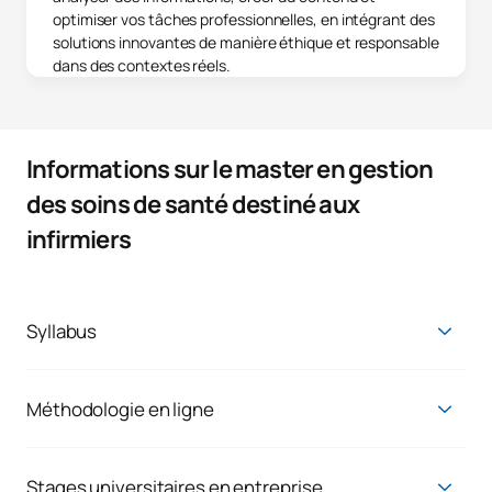
optimiser vos tâches professionnelles, en intégrant des
solutions innovantes de manière éthique et responsable
dans des contextes réels.
Informations sur le master en gestion
des soins de santé destiné aux
infirmiers
Syllabus
Master en gestion et direction des services
de soins infirmiers
Méthodologie en ligne
Premier cours
Chez
UAX
, vous pouvez combiner vos études avec votre vie
professionnelle et personnelle. Notre valeur différentielle est
SUJETS ANNUELS
une méthodologie sans barrières, centrée sur vous et votre
Stages universitaires en entreprise