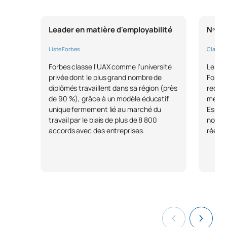
Leader en matière d'employabilité
Nº1 d
Liste Forbes
Classem
Forbes classe l'UAX comme l'université
Le pre
privée dont le plus grand nombre de
Fondat
diplômés travaillent dans sa région (près
reconn
de 90 %), grâce à un modèle éducatif
meille
unique fermement lié au marché du
Espagn
travail par le biais de plus de 8 800
notre 
accords avec des entreprises.
réelle