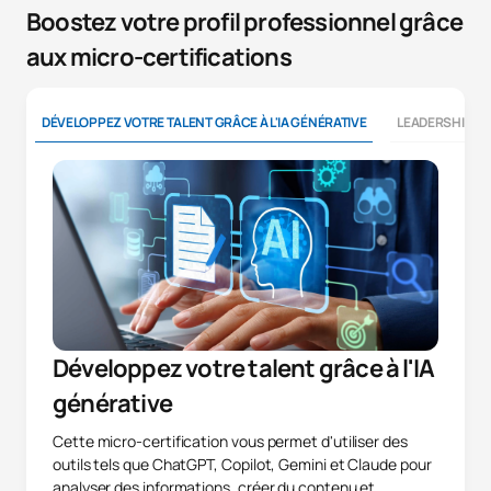
Boostez votre profil professionnel grâce
aux micro-certifications
DÉVELOPPEZ VOTRE TALENT GRÂCE À L'IA GÉNÉRATIVE
LEADERSHIP E
Développez votre talent grâce à l'IA
générative
Cette micro-certification vous permet d'utiliser des
outils tels que ChatGPT, Copilot, Gemini et Claude pour
analyser des informations, créer du contenu et