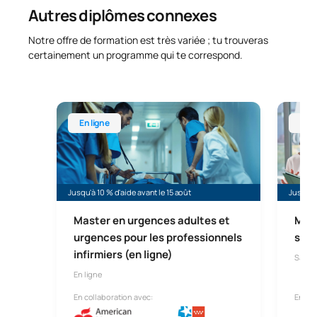
Autres diplômes connexes
Notre offre de formation est très variée ; tu trouveras
certainement un programme qui te correspond.
Master universitaire en soins d'urgence et situatio
Master u
En ligne
En l
Jusqu'à 10 % d'aide avant le 15 août
Jusqu'à 
Master en urgences adultes et
Mast
urgences pour les professionnels
sant
infirmiers (en ligne)
Santé 
En ligne
En collaboration avec:
En col