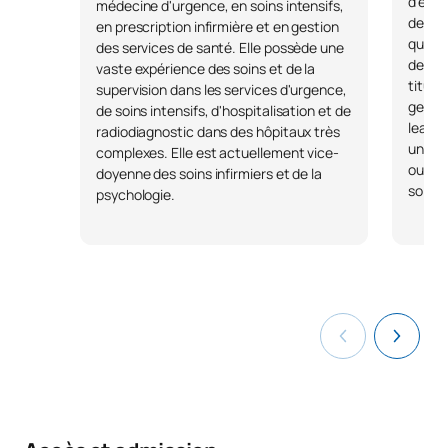
d'expé
médecine d'urgence, en soins intensifs,
de san
en prescription infirmière et en gestion
que di
des services de santé. Elle possède une
des hô
vaste expérience des soins et de la
titula
supervision dans les services d'urgence,
gestio
de soins intensifs, d'hospitalisation et de
leader
radiodiagnostic dans des hôpitaux très
univers
complexes. Elle est actuellement vice-
ouvrag
doyenne des soins infirmiers et de la
soins 
psychologie.