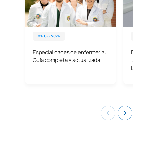
01 / 07 / 2026
07 
Especialidades de enfermería:
Desc
Guía completa y actualizada
titu
Esp