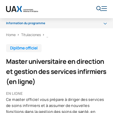
Information du programme
Home
Titulaciones
Programme
Claustre
Diplôme officiel
Accès et admission
Master universitaire en direction
Débouchés professionnels
et gestion des services infirmiers
Classements
(en ligne)
Bourses et aides financières
Qualité
EN LIGNE
Ce master officiel vous prépare à diriger des services
de soins infirmiers et à assumer de nouvelles
fonctions dans la gestion des soins de santé, en