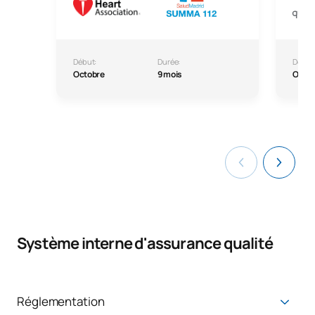
Début:
Durée:
Début
Octobre
9 mois
Octo
Système interne d'assurance qualité
Réglementation