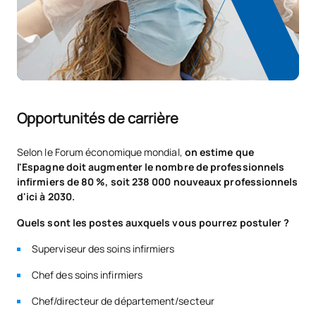
professionnelle.
d’enseignement supérieur de l’Espace européen de
l’enseignement supérieur (EEES) et qui donne droit, dans le
La reconnaissance de crédits sur la base de l’expérience
pays où le diplôme a été délivré, à l’accès aux formations de
professionnelle nécessitera une étude personnalisée et
master.
détaillée visant à orienter l’étudiant sur les activités exercées
dans le cadre professionnel qui permettent de garantir
l’acquisition de l’ensemble des compétences propres au
diplôme ; cette étude sera réalisée par la commission de
Opportunités de carrière
validation du diplôme et le service des admissions de l’UAX.
Selon le Forum économique mondial,
on estime que
l'Espagne doit augmenter le nombre de professionnels
infirmiers de 80 %, soit 238 000 nouveaux professionnels
d'ici à 2030.
Quels sont les postes auxquels vous pourrez postuler ?
Superviseur des soins infirmiers
Chef des soins infirmiers
Chef/directeur de département/secteur