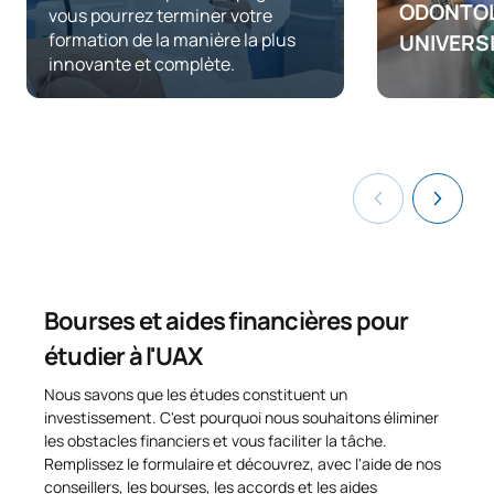
ODONTO
vous pourrez terminer votre
formation de la manière la plus
UNIVERS
innovante et complète.
Premier cen
l’UAX dans l
la formatio
basée sur la
Bourses et aides financières pour
étudier à l'UAX
Nous savons que les études constituent un
investissement. C'est pourquoi nous souhaitons éliminer
les obstacles financiers et vous faciliter la tâche.
Remplissez le formulaire et découvrez, avec l'aide de nos
conseillers, les bourses, les accords et les aides