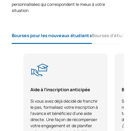
personnalisées qui correspondent le mieux à votre
situation.
Bourses pour les nouveaux étudiants
Bourses d'études 
Aide à l'inscription anticipée
Bour
Si vous avez déjà décidé de franchir
Si vo
le pas, formalisez votre inscription à
nous
l'avance et bénéficiez d'une aide
tale
directe. Une façon de récompenser
dest
votre engagement et de planifier
(Hor