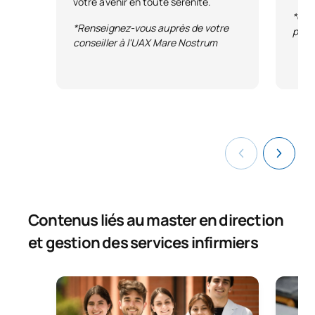
votre avenir en toute sérénité.
*Con
*Renseignez-vous auprès de votre
publ
conseiller à l'UAX Mare Nostrum
Contenus liés au master en direction
et gestion des services infirmiers