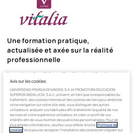
Une formation pratique,
actualisée et axée sur la réalité
professionnelle
Le
master universitaire en direction et gestion des
services infirmiers vous
prépare à occuper des postes de
Avis sur les cookies
direction ou d'encadrement intermédiaire dans des
UNIVERSIDAD PRIVADA DE MADRID, S.A. et PROMOTORA EDUCACIÓN
établissements de santé, grâce à une formation fondée sur
SUPERIOR ANDALUCÍA, S.A.U. utilisent, en tant que coresponsables du
des méthodologies agiles, des contenus actualisés et une
traitement, des cookies internes et des cookies de tiers pour améliorer
approche pratique axée sur les défis concrets du milieu des
votre navigation sur notre site web, vous distinguer des autres
utilisateurs, analyser vos habitudes afin d’améliorer la qualité de nos
soins. Vous développerez un projet de recherche appliqué à la
services et votre expérience utilisateur, et créer un profil de vos
gestion des soins de santé et acquerrez une vision globale,
intérêts afin de vous montrer des publicités personnalisées. Pour de
avec des compétences directement adaptées aux exigences
plus amples informations, veuillez vous référer à notre
Politique de
du secteur.
cookies
. Vous pouvez accepter l’installation des cookies en cliquant sur