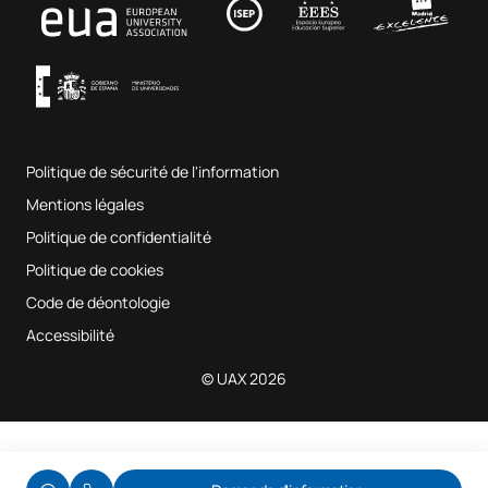
Fab Lab UAX
Musique et arts du spectacle
Représentants du personnel enseignant et de recherche
Conditions générales d'utilisation
UAX Digital Garage
Représentants du PTGAS
Système interne d'assurance qualité
Représentants des étudiants
Salles de musique
Foire aux questions
Politique de sécurité de l'information
Plan du site
Mentions légales
Politique de confidentialité
Politique de cookies
Code de déontologie
Accessibilité
© UAX 2026