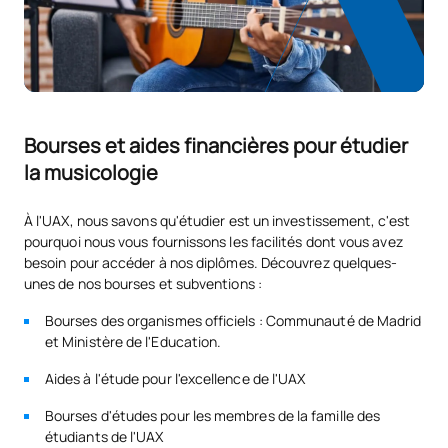
Six crédits ECTS seront reconnus pour chaque année
COURS À OPTION
d’expérience professionnelle ou de travail à temps plein ou
son équivalent à temps partiel. Cette durée fait référence à
Code
Matières
Caractère*
ECTS
l’activité professionnelle ou de travail exercée en vue de
l’acquisition des compétences pour lesquelles la
reconnaissance est demandée.
Bourses et aides financières pour étudier
N/A
Cours optionnel
OP
12
la musicologie
TOTAL:
12
Les documents à fournir par l’intéressé(e) sont les suivants :
À l'UAX, nous savons qu'étudier est un investissement, c'est
pourquoi nous vous fournissons les facilités dont vous avez
Attestation de carrière professionnelle, délivrée par la
besoin pour accéder à nos diplômes. Découvrez quelques-
Sécurité sociale.
Quatrième année
unes de nos bourses et subventions :
Attestations de l'entreprise.
PREMIÈRE PÉRIODE DE QUATRE MOIS
Bourses des organismes officiels : Communauté de Madrid
Autres documents (par exemple : attestation d’inscription à
et Ministère de l'Education.
un ordre professionnel, projets visés et inscriptions à l’impôt
Code
Matières
Caractère*
ECTS
Aides à l'étude pour l'excellence de l'UAX
sur les activités économiques), qui, de l’avis du membre du
jury, peuvent être considérés comme valables pour justifier la
S0481200
Ethnomusicologie
OB
6
Bourses d'études pour les membres de la famille des
reconnaissance.
étudiants de l'UAX