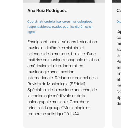
Introduction à l'analyse
S0181209
OB
6
dépassé l’âge de 40 ans.
musicale
Ana Ruiz Rodríguez
Carlo
Coordinatrice de la licence en musicologie et
Diplôme
TOTAL:
30
Critères et épreuves d’admission
responsable des études pour les diplômes en
Diplôm
ligne.
compos
Règlement relatif aux épreuves
Enseignant spécialisé dans l'éducation
Deuxième année
musiqu
musicale, diplômé en histoire et
d’admission
scien
sciences de la musique, titulaire d'une
PREMIÈRE PÉRIODE DE QUATRE MOIS
la con
maîtrise en musique espagnole et latino-
Peter 
Le règlement de l’UAX relatif aux critères d’admission est
américaine et d'un doctorat en
en cré
disponible via le
lien
suivant
.
Code
Matières
Caractère*
ECTS
musicologie avec mention
l'inte
internationale. Rédacteur en chef de la
et du 
Ce règlement précise les documents nécessaires pour
Revista de Musicología (SEdeM).
Communication en langue
les ma
demander l'admission au cursus, les modalités d'inscription et
S0281200
FB
6
Spécialiste de la musique ancienne, de
Notas,
la description des épreuves générales d'admission.
étrangère II
la codicologie médiévale et de la
Spécia
paléographie musicale. Chercheur
Pour l'admission des candidats, les éléments suivants seront
des XX
principal du groupe "Musicologie et
Histoire de la musique I :
pris en compte :
S0281201
OB
6
recherche artistique" à l'UAX.
Antiquité et Moyen Âge
Dossier scolaire : 70 %.