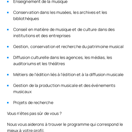
Musiques urbaines contemporaines (30 ECTS)
Enseignement de la musique
S0481205
OB
6
le XXe siècle
Conservation dans les musées, les archives et les
bibliothèques
S0481206
Mémoire de fin d'études
OB
6
Conseil en matière de musique et de culture dans des
institutions et des entreprises
TOTAL:
18
Gestion, conservation et recherche du patrimoine musical
Diffusion culturelle dans les agences, les médias, les
COURS À OPTION
auditoriums et les théâtres
Métiers de l'édition liés à l'édition et à la diffusion musicale
Code
Matières
Caractère*
ECTS
Gestion de la production musicale et des événements
N/A
Cours optionnel
OP
18
musicaux
Projets de recherche
TOTAL:
18
Vous n'êtes pas sûr de vous ?
Nous vous aiderons à trouver le programme qui correspond le
Liste des cours optionnels
mieux à votre profil.