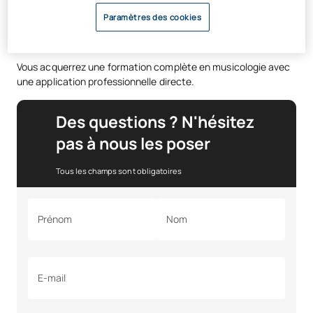
cadre de la licence de musicologie
Paramètres des cookies
?
Vous acquerrez une formation complète en musicologie avec
une application professionnelle directe.
Des questions ? N'hésitez
pas à nous les poser
Tous les champs sont obligatoires
Prénom
Nom
E-mail