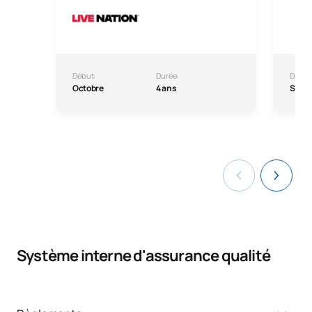
Début:
Durée:
Début
Octobre
4 ans
Sept
Système interne d'assurance qualité