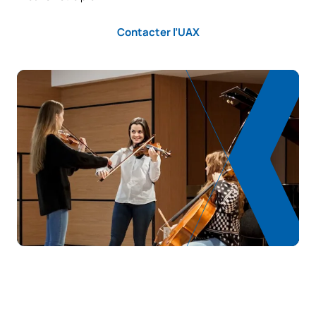
PREMIÈRE PÉRIODE DE QUATRE MOIS
Contacter l’UAX
Code
Matières
Caractère*
ECTS
Gestion, musique et
S0381230
OP
6
spectacle
S0381231
Musique et cinéma
OP
6
Didactique et
S0381234
méthodologie de
OP
6
l'enseignement musical
Critique et journalisme
S0481230
OP
6
musical