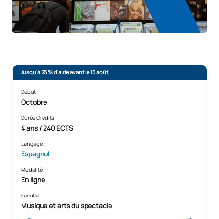
Jusqu'à 25 % d'aide avant le 15 août
Début
Octobre
Durée Crédits
4 ans / 240 ECTS
Langage
Espagnol
Modalité
En ligne
Faculté
Musique et arts du spectacle