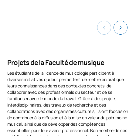
Épreuves d'admission : 30 %.
Notation musicale et
S0281202
OB
6
techniques d'édition I
a. Test de compétences TCAP© (Test de compétences
académiques et personnelles)
S0281203
Organologie
OB
6
b. Épreuve de langue.
TEST DE LANGUE
Techniques de
S0281204
communication
FB
6
Test d'anglais pour les candidats dont la langue maternelle
professionnelle
est l'espagnol.
Projets de la Faculté de musique
Test d'espagnol pour les candidats dont la langue
Les étudiants de la licence de musicologie participent à
maternelle n'est pas l'espagnol.
TOTAL:
30
diverses initiatives qui leur permettent de mettre en pratique
Pour les étudiants présentant des besoins éducatifs
leurs connaissances dans des contextes concrets, de
spécifiques liés à un handicap, l’université Alfonso X el Sabio
collaborer avec des professionnels du secteur et de se
DEUXIÈME PÉRIODE DE QUATRE MOIS
mettra à disposition les services de soutien et
familiariser avec le monde du travail. Grâce à des projets
d’accompagnement adaptés, qui évalueront la nécessité
interdisciplinaires, des travaux de recherche et des
d’éventuelles adaptations du programme d’études, de
collaborations avec des organismes culturels, ils ont l’occasion
Code
Matières
Caractère*
ECTS
parcours ou de filières alternatives.
de contribuer à la diffusion et à la mise en valeur du patrimoine
musical, ainsi que de développer des compétences
S0281205
Analyse musicale I
OB
6
essentielles pour leur avenir professionnel. Bon nombre de ces