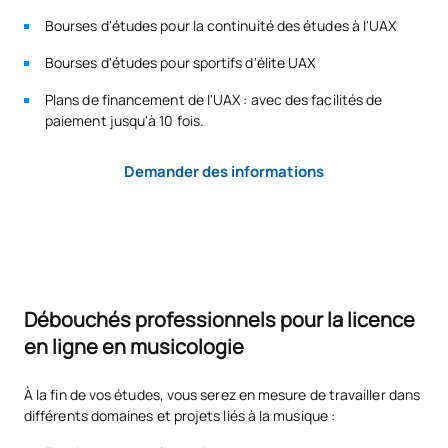
La demande pourra être complétée par un entretien avec
Histoire de la musique,
Bourses d'études pour la continuité des études à l'UAX
l’intéressé(e) au cours duquel une équipe pédagogique
S0481201
OB
6
tome V : Le romantisme
vérifiera si les compétences relatives aux matières pour
Bourses d'études pour sportifs d'élite UAX
lesquelles la reconnaissance est demandée ont bien été
acquises.
Plans de financement de l'UAX : avec des facilités de
S0481202
Informatique musicale
OB
6
paiement jusqu'à 10 fois.
Seules les matières suivantes peuvent faire l’objet d’une
validation :
S0481203
Pensée musicale II
OB
6
Demander des informations
Expression artistique musicale (24 ECTS)
TOTAL:
24
Art et philosophie (18 ECTS)
Langue moderne (12 ECTS)
DEUXIÈME PÉRIODE DE QUATRE MOIS
Communication (6 ECTS)
Débouchés professionnels pour la licence
Code
Matières
Caractère*
ECTS
Technologie musicale (6 ECTS)
en ligne en musicologie
Patrimoine musical (30 ECTS)
S0481204
Analyse musicale III
OB
6
À la fin de vos études, vous serez en mesure de travailler dans
Pédagogie musicale (30 ECTS)
différents domaines et projets liés à la musique :
Histoire de la musique VI :