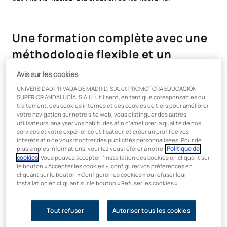
Une formation complète avec une
méthodologie flexible et un
accompagnement personnalisé
Avis sur les cookies
UNIVERSIDAD PRIVADA DE MADRID, S.A. et PROMOTORA EDUCACIÓN
Développez votre carrière grâce
à
un
programme d’études
SUPERIOR ANDALUCÍA, S.A.U. utilisent, en tant que coresponsables du
complet et interdisciplinaire
qui vous permet de vous
traitement, des cookies internes et des cookies de tiers pour améliorer
spécialiser dans différents domaines du secteur musical. La
votre navigation sur notre site web, vous distinguer des autres
utilisateurs, analyser vos habitudes afin d’améliorer la qualité de nos
méthodologie en ligne flexible
, associée au soutien de
services et votre expérience utilisateur, et créer un profil de vos
conseillers technico-pédagogiques
et à l’accès à
de
intérêts afin de vous montrer des publicités personnalisées. Pour de
véritables projets de recherche
, vous permet de concilier
plus amples informations, veuillez vous référer à notre
Politique de
votre passion pour la musique avec votre développement
cookies
. Vous pouvez accepter l’installation des cookies en cliquant sur
le bouton « Accepter les cookies », configurer vos préférences en
professionnel, en vous spécialisant dans les domaines les plus
cliquant sur le bouton « Configurer les cookies » ou refuser leur
demandés du secteur culturel et musical.
installation en cliquant sur le bouton « Refuser les cookies ».
Tout refuser
Autoriser tous les cookies
Qu'allez-vous apprendre dans le