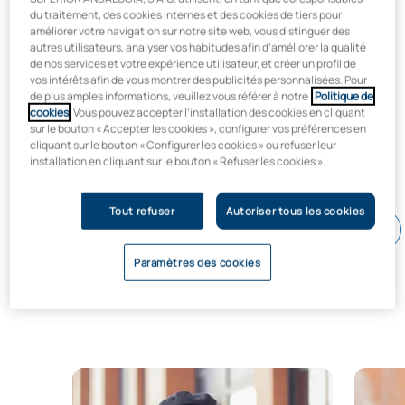
du traitement, des cookies internes et des cookies de tiers pour
améliorer votre navigation sur notre site web, vous distinguer des
autres utilisateurs, analyser vos habitudes afin d’améliorer la qualité
de nos services et votre expérience utilisateur, et créer un profil de
vos intérêts afin de vous montrer des publicités personnalisées. Pour
de plus amples informations, veuillez vous référer à notre
Politique de
cookies
. Vous pouvez accepter l’installation des cookies en cliquant
sur le bouton « Accepter les cookies », configurer vos préférences en
cliquant sur le bouton « Configurer les cookies » ou refuser leur
installation en cliquant sur le bouton « Refuser les cookies ».
Tout refuser
Autoriser tous les cookies
Paramètres des cookies