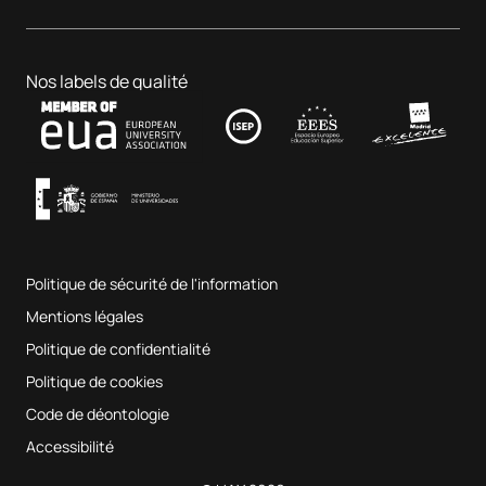
Rejoignez-nous
Centre dentaire
Affaires et technologie
Doctorats
Portail de l'emploi
Hôpital clinique vétérinaire
Sciences de l'éducation
Nos labels de qualité
Contact
Fab Lab UAX
Musique et arts du spectacle
Conditions générales d'utilisation
UAX Digital Garage
Système interne d'assurance qualité
Salles de musique
Foire aux questions
Politique de sécurité de l'information
Plan du site
Mentions légales
Politique de confidentialité
Politique de cookies
Code de déontologie
Accessibilité