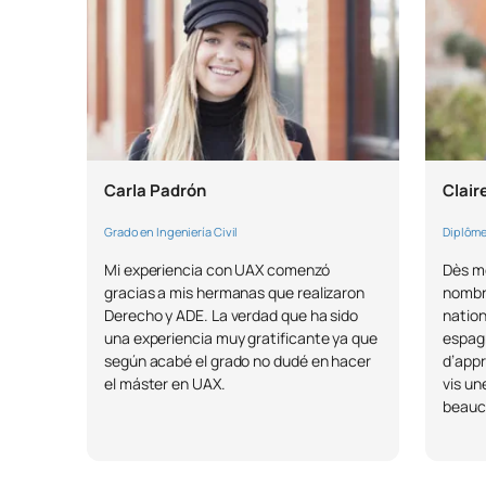
Carla Padrón
Clair
Grado en Ingeniería Civil
Diplôme
Mi experiencia con UAX comenzó
Dès mo
gracias a mis hermanas que realizaron
nombr
Derecho y ADE. La verdad que ha sido
nation
una experiencia muy gratificante ya que
espagn
según acabé el grado no dudé en hacer
d’appr
el máster en UAX.
vis un
beauc