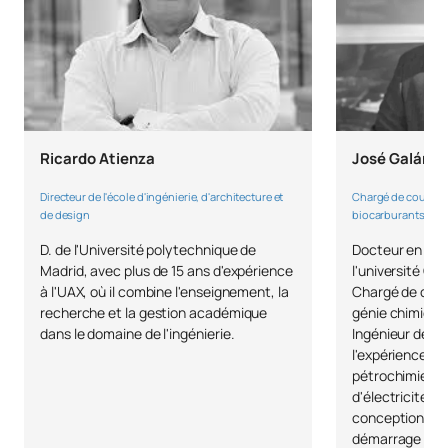
TOTAL:
13.5
PREMIÈRE PÉRIODE DE QUATRE MOIS
Ricardo Atienza
José Galán
Code
Matières
Caractère*
ECTS
Directeur de l'école d'ingénierie, d'architecture et
Chargé de cours sur
de design
biocarburants
Applications des
0441810
technologies de pointe en
OB
3
D. de l'Université polytechnique de
Docteur en gén
Madrid, avec plus de 15 ans d'expérience
l'université C
mécanique
à l'UAX, où il combine l'enseignement, la
Chargé de cour
recherche et la gestion académique
génie chimique 
0441811
Essais sur les matériaux
OB
4,5
dans le domaine de l'ingénierie.
Ingénieur des 
l'expérience da
pétrochimie, d'
0441812
Génie environnemental
OB
3
d'électricité, 
conception, de 
démarrage et d
Bureau technique : Projets