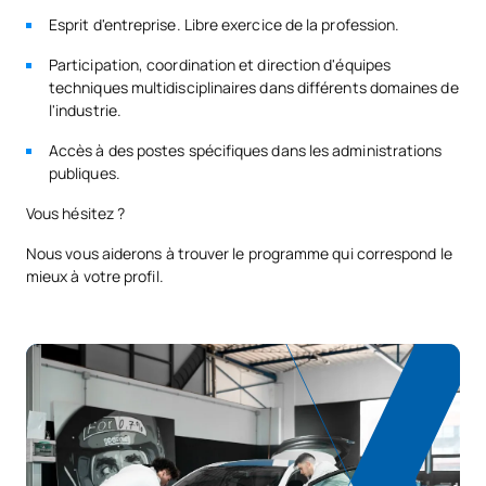
Code
Matières
Caractère*
ECTS
Esprit d'entreprise. Libre exercice de la profession.
Participation, coordination et direction d'équipes
Transformation numérique
0341820
OB
3
techniques multidisciplinaires
dans différents domaines de
et innovation
l'industrie.
Accès à des postes spécifiques dans les administrations
Élasticité et résistance des
0341822
OB
6
publiques.
matériaux
Vous hésitez ?
0341823
Machines hydrauliques
OB
6
Nous vous aiderons à trouver le programme qui correspond le
mieux à votre profil.
0341824
Machines thermiques
OB
6
TOTAL:
21
COURS À OPTION