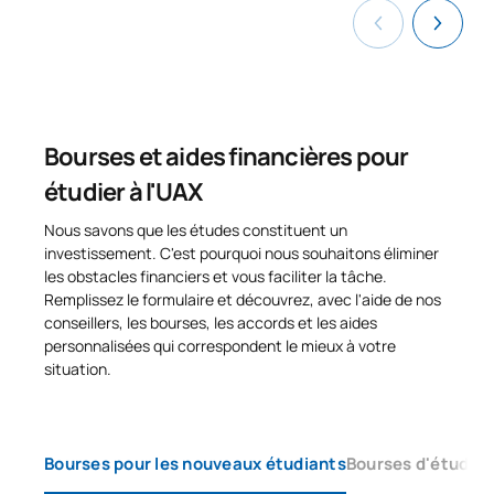
Fabrication assistée par
0441839
OP
6
ordinateur
Sélection et contrôle des
0441840
OP
6
matériaux
Bourses et aides financières pour
étudier à l'UAX
0441841
Théorie des véhicules
OP
6
Nous savons que les études constituent un
investissement. C'est pourquoi nous souhaitons éliminer
0441842
Vibrations
OP
6
les obstacles financiers et vous faciliter la tâche.
Remplissez le formulaire et découvrez, avec l'aide de nos
TOTAL:
24
conseillers, les bourses, les accords et les aides
personnalisées qui correspondent le mieux à votre
situation.
DEUXIÈME PÉRIODE DE QUATRE MOIS
Code
Matières
Caractère*
ECTS
Bourses pour les nouveaux étudiants
Bourses d'études 