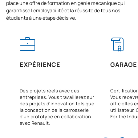
place une offre de formation en génie mécanique qui
TOTAL:
18
garantisse l'employabilité et la réussite de tous nos
étudiants à une étape décisive.
COURS À OPTION
Code
Matières
Caractère*
ECTS
N/A
Cours optionnel
OP
12
EXPÉRIENCE
GARAGE
TOTAL:
12
Des projets réels avec des
Certificatio
entreprises. Vous travaillerez sur
Vous recevre
Liste des cours optionnels
des projets d'innovation tels que
officielles 
la conception de la carrosserie
utilisateur,
PREMIÈRE PÉRIODE DE QUATRE MOIS
d'un prototype en collaboration
For the Indu
avec Renault.
Code
Matières
Caractère*
ECTS