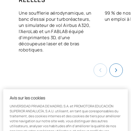
Une soufflerie aérodynamique, un
99 % de nos
banc d'essai pour turboréacteurs,
un emploi à 
un simulateur de vol Airbus A320,
l'AeroLab et un FABLAB équipé
d'imprimantes 3D, d'une
découpeuse laser et de bras
robotiques.
Avis sur les cookies
Qu'allez-vous apprendre en génie
UNIVERSIDAD PRIVADA DE MADRID, S.A. et PROMOTORA EDUCACIÓN
SUPERIOR ANDALUCÍA, S.A.U. utilisent, en tant que coresponsables du
mécanique ?
traitement, des cookies internes et des cookies de tiers pour améliorer
votre navigation sur notre site web, vous distinguer des autres
utilisateurs, analyser vos habitudes afin d’améliorer la qualité de nos
En suivant le
cursus de licence en génie mécanique
à
services et votre expérience utilisateur, et créer un profil de vos