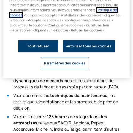
Madrid, vous vous préparerez à devenir un professionnel
intérêts afin de vous montrer des publicités personnalisées. Pour de
plus amples informations, veuillez vous référer à notre
Politique de
accompli, capable de prendre en charge l'analyse, le
cookies
. Vous pouvez accepter l’installation des cookies en cliquant sur
développement, la fabrication et la maintenance
le bouton « Accepter les cookies », configurer vos préférences en
d'équipements, de systèmes et de machines destinés au
cliquant sur le bouton « Configurer les cookies » ou refuser leur
secteur industriel. 99 % des diplômés
trouvent un emploi
installation en cliquant sur le bouton « Refuser les cookies ».
dès la première année suivant l'obtention de leur
diplôme
.
Tout refuser
Autoriser tous les cookies
Vous apprendrez à utiliser
des outils de conception
assistée par ordinateur (CAO) et de calcul par la méthode
Paramètres des cookies
des éléments finis (MEF).
Vous réaliserez des simulations cinématiques,
dynamiques de mécanismes
et des simulations de
processus de fabrication assistée par ordinateur (FAO).
Vous aborderez les
techniques de maintenance
, les
statistiques de défaillance et les processus de prise de
décision.
Vous effectuerez
125 heures de stage dans des
entreprises
telles que SACYR, Acciona, Repsol,
Accenture, Michelin, Indra ou Talgo, parmi tant d’autres.