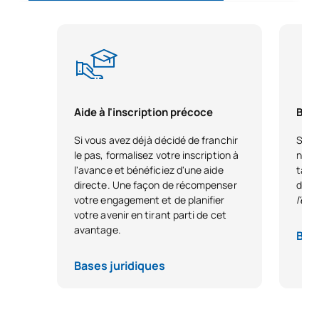
0341818
Automobiles
OP
3
0341819
Biomécanique
OP
3
0341821
Design industriel
OP
3
Aide à l'inscription précoce
Bour
Installations d'énergies
0441843
OP
3
Si vous avez déjà décidé de franchir
Si vo
renouvelables
le pas, formalisez votre inscription à
nous
l'avance et bénéficiez d'une aide
tale
directe. Une façon de récompenser
dest
Maintenance et diagnostic
0441844
OP
3
votre engagement et de planifier
l'ex
des machines
votre avenir en tirant parti de cet
avantage.
Base
0441845
Pneumatique
OP
6
Bases juridiques
Stages en entreprise
0441846
OP
6
(stages externes)