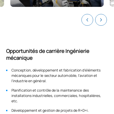
comportement mécanique des matériaux métalliques et
Principes fondamentaux de
céramiques avancés.
0341813
OB
6
la résistance des matériaux
matériaux métalliques et céramiques avancés, en participant
à des projets tels que EUROfusion et
DONES. Il complète son activité de recherche par un
0341814
Mécanique des fluides
OB
6
enseignement à l'Universidad
Alfonso X el Sabio (UAX), dans des matières liées à la science
Moteurs à combustion
des matériaux.
0341815
OB
3
interne
Voir
la liste complète du corps enseignant de la
licence en
Opportunités de carrière Ingénierie
génie mécanique
mécanique
0341816
Régulation automatique
OB
6
Conception, développement et fabrication d'éléments
0341817
Technologie mécanique
OB
3
mécaniques pour le secteur automobile, l'aviation et
l'industrie en général.
TOTAL:
27
Planification et contrôle de la maintenance des
installations industrielles, commerciales, hospitalières,
etc.
DEUXIÈME PÉRIODE DE QUATRE MOIS
Développement et gestion de projets de R+D+i.