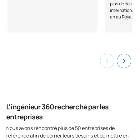
0441813
OB
6
plus de deux a
mécaniques
internationale 
an au Royaume
TOTAL:
16.5
DEUXIÈME PÉRIODE DE QUATRE MOIS
Code
Matières
Caractère*
ECTS
Ingénierie assistée par
0441814
OB
3
ordinateur
Gestion de projet dans l'IC
L'ingénieur 360 recherché par les
0441815
OB
3
4.0
entreprises
0441816
Mémoire de fin d'études
OB
12
Nous avons rencontré plus de 50 entreprises de
référence afin de cerner leurs besoins et de mettre en