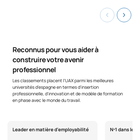
0441847
Technologies d'assemblage
OP
6
TOTAL:
33
Reconnus pour vous aider à
*Caractère : FB : Formation Basique, Ob : Obligatoire, Op :
Optionnel
construire votre avenir
professionnel
Les classements placent l'UAX parmi les meilleures
universités d'espagne en termes d'insertion
professionnelle, d'innovation et de modèle de formation
en phase avec le monde du travail.
Leader en matière d'employabilité
Nº1 dans le p