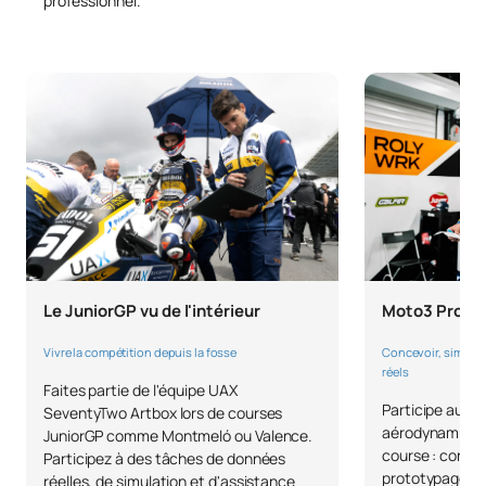
professionnel.
Moto3 Projec
Le JuniorGP vu de l'intérieur
Concevoir, simuler
Vivre la compétition depuis la fosse
réels
Faites partie de l'équipe UAX
Participe au d
SeventyTwo Artbox lors de courses
aérodynamique
JuniorGP comme Montmeló ou Valence.
course : conce
Participez à des tâches de données
prototypage et 
réelles, de simulation et d'assistance