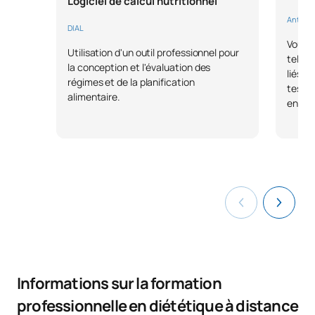
Logiciel de calcul nutritionnel
Anthrop
DIAL
Vous p
Utilisation d'un outil professionnel pour
tels q
la conception et l'évaluation des
liés à 
régimes et de la planification
tests 
alimentaire.
entre 
Informations sur la formation
professionnelle en diététique à distance