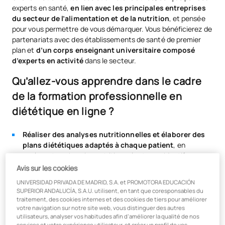
experts en santé,
en lien avec les principales entreprises
du secteur de l’alimentation et de la nutrition
, et pensée
pour vous permettre de vous démarquer. Vous bénéficierez de
partenariats avec des établissements de santé de premier
plan et
d’un corps enseignant universitaire composé
d’experts en activité
dans le secteur.
Qu’allez-vous apprendre dans le cadre
de la formation professionnelle en
diététique en ligne ?
Réaliser des analyses nutritionnelles et élaborer des
plans diététiques adaptés à chaque patient
, en
analysant ses besoins nutritionnels et ses objectifs.
Avis sur les cookies
À déterminer la qualité alimentaire et hygiéno-
sanitaire des aliments
en appliquant des techniques
UNIVERSIDAD PRIVADA DE MADRID, S.A. et PROMOTORA EDUCACIÓN
d’analyse, à interpréter les résultats et à rendre compte,
SUPERIOR ANDALUCÍA, S.A.U. utilisent, en tant que coresponsables du
traitement, des cookies internes et des cookies de tiers pour améliorer
en élaborant et/ou en proposant des mesures correctives.
votre navigation sur notre site web, vous distinguer des autres
Superviser la composition qualitative des aliments
utilisateurs, analyser vos habitudes afin d’améliorer la qualité de nos
services et votre expérience utilisateur, et créer un profil de vos