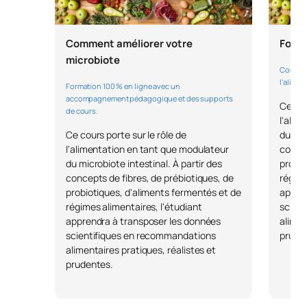
Comment améliorer votre
Forma
microbiote
Comment
l'alimen
Formation 100 % en ligne avec un
accompagnement pédagogique et des supports
Ce cou
de cours.
l'alim
Ce cours porte sur le rôle de
du mic
l'alimentation en tant que modulateur
concep
du microbiote intestinal. À partir des
probio
concepts de fibres, de prébiotiques, de
régime
probiotiques, d'aliments fermentés et de
appren
régimes alimentaires, l'étudiant
scien
apprendra à transposer les données
alimen
scientifiques en recommandations
prude
alimentaires pratiques, réalistes et
prudentes.