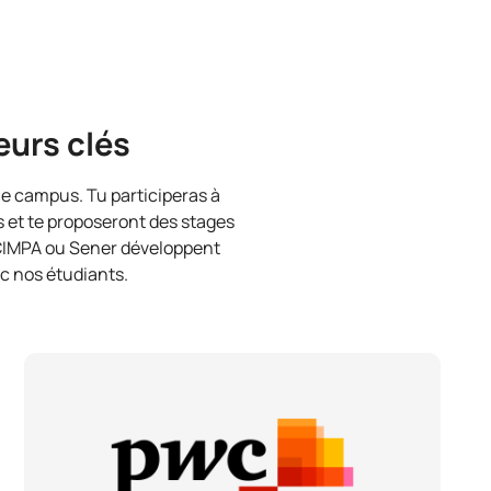
eurs clés
 le campus. Tu participeras à
s et te proposeront des stages
 CIMPA ou Sener développent
ec nos étudiants.