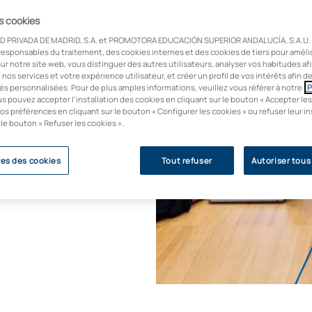
es cookies
ses ont besoin de
D PRIVADA DE MADRID, S.A. et PROMOTORA EDUCACIÓN SUPERIOR ANDALUCÍA, S.A.U. u
'analyse avancée avec
responsables du traitement, des cookies internes et des cookies de tiers pour améli
ur notre site web, vous distinguer des autres utilisateurs, analyser vos habitudes af
 À l'UAX, avec le
e nos services et votre expérience utilisateur, et créer un profil de vos intérêts afin 
gement, nous vous
és personnalisées. Pour de plus amples informations, veuillez vous référer à notre
P
us pouvez accepter l’installation des cookies en cliquant sur le bouton « Accepter les
apportant une valeur
os préférences en cliquant sur le bouton « Configurer les cookies » ou refuser leur in
 le bouton « Refuser les cookies ».
es des cookies
Tout refuser
Autoriser tous