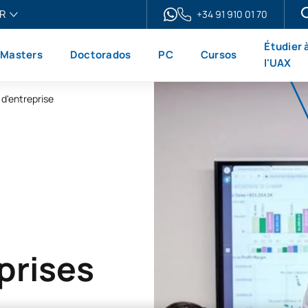
R
+34 91 910 01 70
ais
Étudier 
Masters
Doctorados
PC
Cursos
h
l'UAX
ol
 d'entreprise
no
prises