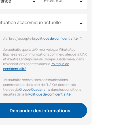
Province
ituation académique actuelle
J'ai lu et j'accepte la
politique de confidentialité
(*)
Je souhaite que la UAX m'envoie par WhatsApp
Business les communications commerciales de la UAX
et d'autres entreprises du Groupe Guadarrama, dans
les conditions décrites dans la
Politique de
confidentialité
.
Je souhaite recevoir des communications
commerciales de la part de l'UAX et des entités
tierces du
Groupe Guadarrama
dans les conditions
décrites dans la
Politique de confidentialité
.
Demander des informations