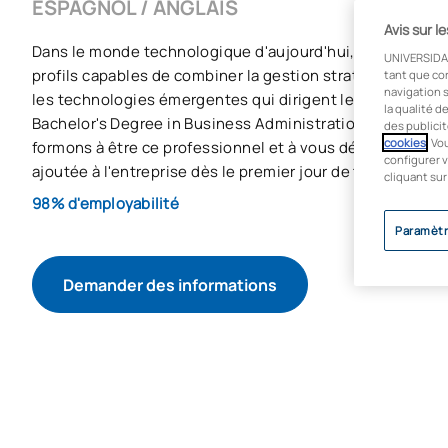
ESPAGNOL / ANGLAIS
Avis sur l
Dans le monde technologique d'aujourd'hui, les entrepri
UNIVERSIDA
profils capables de combiner la gestion stratégique et l
tant que co
navigation s
les technologies émergentes qui dirigent leurs activités.
la qualité d
Bachelor's Degree in Business Administration and Mana
des publicit
cookies
. Vo
formons à être ce professionnel et à vous démarquer en 
configurer v
ajoutée à l'entreprise dès le premier jour de travail.
cliquant sur
98% d'employabilité
Paramètr
Demander des informations
COMMENCER LE PROCESSUS D’ADMISSION