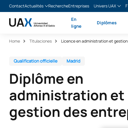
F
Contact
Actualités
Recherche
Entreprises
Univers UAX
Blog
The Valley
Franç
En
Diplômes
Actualités
XTART
Englis
ligne
MIR Asturias
Españ
Home
Titulaciones
Licence en administration et gestion
Italia
Qualification officielle
Madrid
Diplôme en
administration et
gestion des entre