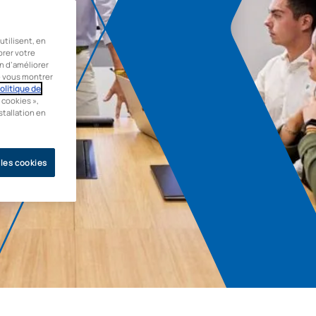
tilisent, en
orer votre
in d’améliorer
de vous montrer
olitique de
 cookies »,
stallation en
 les cookies