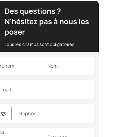
Des questions ?
N'hésitez pas à nous les
poser
Tous les champs sont obligatoires
rénom
Nom
-mail
Téléphone
ys