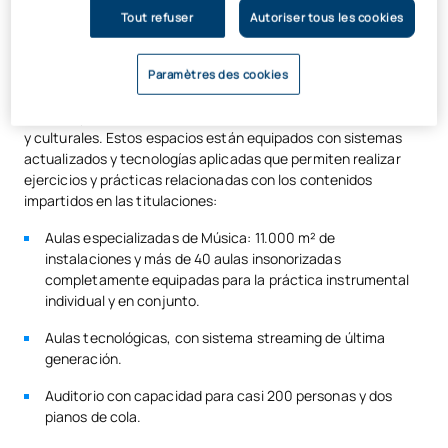
Tout refuser
Autoriser tous les cookies
En la Facultad de Música y Artes Escénicas de la UAX
disponemos de zonas especialmente habilitadas para el
aprendizaje práctico, diseñadas con el fin de facilitar el
Paramètres des cookies
desarrollo de actividades formativas vinculadas a diferentes
ámbitos profesionales relacionados con los ámbitos artísticos
y culturales. Estos espacios están equipados con sistemas
actualizados y tecnologías aplicadas que permiten realizar
ejercicios y prácticas relacionadas con los contenidos
impartidos en las titulaciones:
Aulas especializadas de Música: 11.000 m² de
instalaciones y más de 40 aulas insonorizadas
completamente equipadas para la práctica instrumental
individual y en conjunto.
Aulas tecnológicas, con sistema streaming de última
generación.
Auditorio con capacidad para casi 200 personas y dos
pianos de cola.