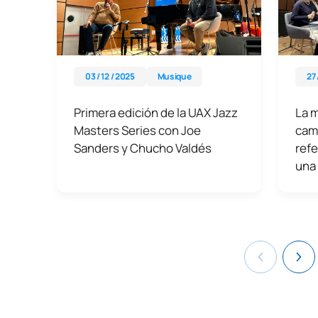
03 / 12 / 2025
Musique
27 
Primera edición de la UAX Jazz
La 
Masters Series con Joe
camb
Sanders y Chucho Valdés
refe
una