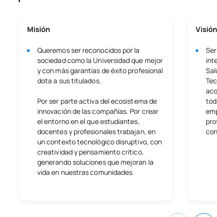
Misión
Visión
Queremos ser reconocidos por la
Ser
sociedad como la Universidad que mejor
int
y con más garantías de éxito profesional
Sal
dota a sus titulados.
Tec
aco
Por ser parte activa del ecosistema de
tod
innovación de las compañías. Por crear
emp
el entorno en el que estudiantes,
pro
docentes y profesionales trabajan, en
con
un contexto tecnológico disruptivo, con
creatividad y pensamiento crítico,
generando soluciones que mejoran la
vida en nuestras comunidades.