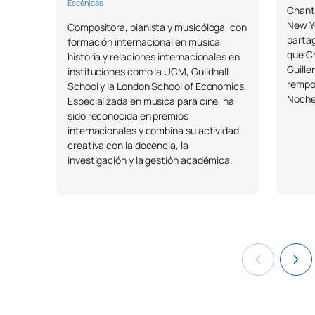
Escénicas
Chant
New Yo
Compositora, pianista y musicóloga, con
partag
formación internacional en música,
que Ch
historia y relaciones internacionales en
Guille
instituciones como la UCM, Guildhall
rempor
School y la London School of Economics.
Noche 
Especializada en música para cine, ha
sido reconocida en premios
internacionales y combina su actividad
creativa con la docencia, la
investigación y la gestión académica.