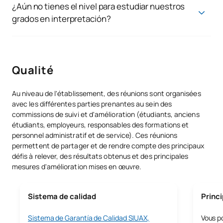
¿Aún no tienes el nivel para estudiar nuestros
MBA en commerce de la musique
grados en interpretación?
Master en gestion de la musique en direct
En UAX también te preparamos para que alcances tu meta.
Desde nuestro Centro de Alto Rendimiento Musical (CARM)
lanzamos en septiembre de 2025 un programa de Pregrado
Qualité
diseñado para quienes quieren estudiar interpretación de
música clásica o moderna, pero necesitan reforzar su nivel
técnico para superar las pruebas de acceso y afrontar el
Au niveau de l'établissement, des réunions sont organisées
grado con garantías.
avec les différentes parties prenantes au sein des
commissions de suivi et d'amélioration (étudiants, anciens
Con nuestro Pregrado CARM, de enfoque integral y
étudiants, employeurs, responsables des formations et
personalizado, te garantizamos una base sólida y una
personnel administratif et de service). Ces réunions
preparación óptima para que superes con éxito las pruebas de
permettent de partager et de rendre compte des principaux
acceso y puedas continuar tu formación de alto nivel en
défis à relever, des résultats obtenus et des principales
interpretación.
mesures d'amélioration mises en œuvre.
Descubre
aquí
el Pregrado del CARM.
Sistema de calidad
Princi
Sistema de Garantía de Calidad SIUAX,
Vous po