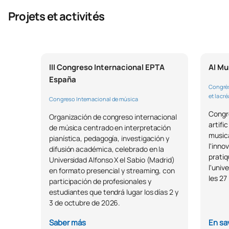
Projets et activités
III Congreso Internacional EPTA
AI Mu
España
Congrès 
et la cr
Congreso Internacional de música
Congrè
Organización de congreso internacional
artifi
de música centrado en interpretación
musica
pianística, pedagogía, investigación y
l'inno
difusión académica, celebrado en la
pratiq
Universidad Alfonso X el Sabio (Madrid)
l'univ
en formato presencial y streaming, con
les 2
participación de profesionales y
estudiantes que tendrá lugar los días 2 y
3 de octubre de 2026.
Saber más
En sa