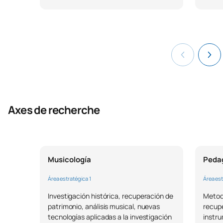
Axes de recherche
Musicología
Pedag
Área estratégica 1
Área est
Investigación histórica, recuperación de
Metodo
patrimonio, análisis musical, nuevas
recup
tecnologías aplicadas a la investigación
instru