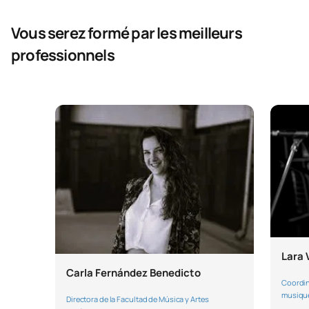
Vous serez formé par les meilleurs
professionnels
Lara 
Carla Fernández Benedicto
Coordina
musiqu
Directora de la Facultad de Música y Artes