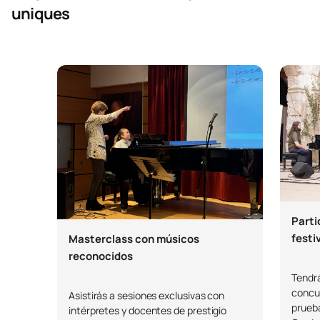
uniques
Parti
festi
Masterclass con músicos
reconocidos
Tendrá
concur
Asistirás a sesiones exclusivas con
prueba
intérpretes y docentes de prestigio