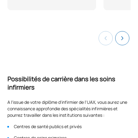
N20101
Biochimie et nutrition
FB
6
N20102
Soins infirmiers cliniques I
OB
12
Soins infirmiers liés au
N20103
OB
6
vieillissement
Soins infirmiers familiaux et
N20104
OB
6
Possibilités de carrière dans les soins
communautaires I
infirmiers
N20105
Stage II
OB
15
A l'issue de votre diplôme d'infirmier de l'UAX, vous aurez une
connaissance approfondie des spécialités infirmières et
TOTAL:
51
pourrez travailler dans les institutions suivantes :
Centres de santé publics et privés
PREMIER TRIMESTRE
Centres de soins primaires