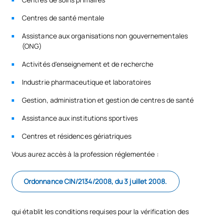
Centres de santé mentale
Code
Matières
Caractère*
ECTS
Assistance aux organisations non gouvernementales
(ONG)
N20106
Pharmacologie
FB
6
Activités d'enseignement et de recherche
TOTAL:
6
Industrie pharmaceutique et laboratoires
Gestion, administration et gestion de centres de santé
DEUXIÈME TRIMESTRE
Assistance aux institutions sportives
Code
Matières
Caractère*
ECTS
Centres et résidences gériatriques
Vous aurez accès à la profession réglementée :
N20107
Santé numérique
OB
3
Ordonnance CIN/2134/2008, du 3 juillet 2008.
TOTAL:
3
qui établit les conditions requises pour la vérification des