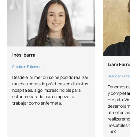
N10107
Physiologie du corps humain
FB
6
Soins infirmiers fondés sur
N10108
FB
6
les données probantes
N10109
Stage pratique I
OB
6
Inés Ibarra
Liam Fernán
TOTAL:
24
Grado en Enfermería
Grado en Enfermer
Desde el primer curso he podido realizar
muchas horas de prácticas en distintos
Tenemos docen
Deuxième année
hospitales, algo imprescindible para
y completament
estar preparada para empezar a
Hospital Virtua
MATIÈRES ANNUELLES
trabajar como enfermera.
desarrollamos 
afrontar las pr
Code
Matières
Caractère*
ECTS
realizaremos e
hospitales con 
UAX.
N20100
Soins de santé mentale
OB
6