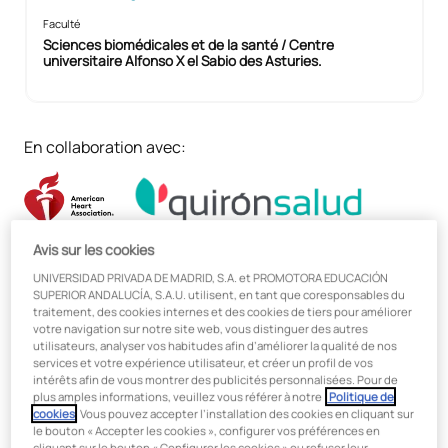
Faculté
Sciences biomédicales et de la santé / Centre
universitaire Alfonso X el Sabio des Asturies.
En collaboration avec:
Avis sur les cookies
La licence en soins infirmiers qui
UNIVERSIDAD PRIVADA DE MADRID, S.A. et PROMOTORA EDUCACIÓN
SUPERIOR ANDALUCÍA, S.A.U. utilisent, en tant que coresponsables du
fera de vous l'expert recherché par
traitement, des cookies internes et des cookies de tiers pour améliorer
votre navigation sur notre site web, vous distinguer des autres
les hôpitaux et les patients :
utilisateurs, analyser vos habitudes afin d’améliorer la qualité de nos
services et votre expérience utilisateur, et créer un profil de vos
expérimenté, à l'aise avec le
intérêts afin de vous montrer des publicités personnalisées. Pour de
numérique et centré sur les
plus amples informations, veuillez vous référer à notre
Politique de
cookies
. Vous pouvez accepter l’installation des cookies en cliquant sur
personnes.
le bouton « Accepter les cookies », configurer vos préférences en
cliquant sur le bouton « Configurer les cookies » ou refuser leur