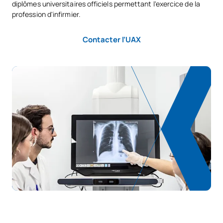
Troisième année
diplômes universitaires officiels permettant l'exercice de la
profession d'infirmier.
MATIÈRES ANNUELLES
Contacter l’UAX
Code
Matières
Caractère*
ECTS
N30100
Soins infirmiers cliniques II
OB
12
N30101
Stage III
OB
24
Soins palliatifs et éthique
N30102
OB
6
appliquée
TOTAL:
42
PREMIER TRIMESTRE