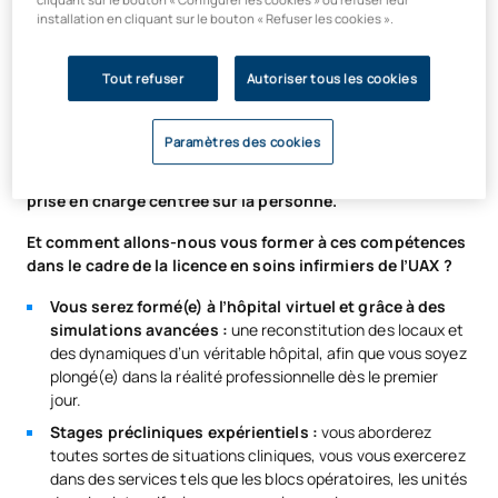
installation en cliquant sur le bouton « Refuser les cookies ».
Le fait d'être en
lien permanent avec les principales
organisations du secteur de la santé
nous permet
Tout refuser
Autoriser tous les cookies
d'anticiper leurs besoins et
d'adapter votre formation
afin
que vous acquériez les compétences qu'elles exigent :
une
expérience pratique de haut niveau dès la première
Paramètres des cookies
année, un profil numérique, une bonne maîtrise des
technologies de santé de demain, la télémédecine et une
prise en charge centrée sur la personne.
Et comment allons-nous vous former à ces compétences
dans le cadre de la licence en soins infirmiers de l’UAX ?
Vous serez formé(e) à l’hôpital virtuel et grâce à des
simulations avancées :
une reconstitution des locaux et
des dynamiques d’un véritable hôpital, afin que vous soyez
plongé(e) dans la réalité professionnelle dès le premier
jour.
Stages précliniques expérientiels :
vous aborderez
toutes sortes de situations cliniques, vous vous exercerez
dans des services tels que les blocs opératoires, les unités