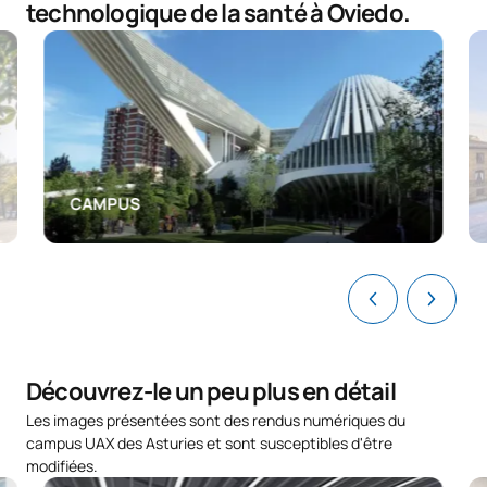
MATIÈRES ANNUELLES
technologique de la santé à Oviedo.
Code
Matières
Caractère*
ECTS
N10100
Psychologie
FB
6
N10101
Soins infirmiers de base
FB
6
CAMPUS
TOTAL:
12
PREMIER TRIMESTRE
Code
Matières
Caractère*
ECTS
Découvrez-le un peu plus en détail
Les images présentées sont des rendus numériques du
N10102
Biologie
FB
6
campus UAX des Asturies et sont susceptibles d'être
modifiées.