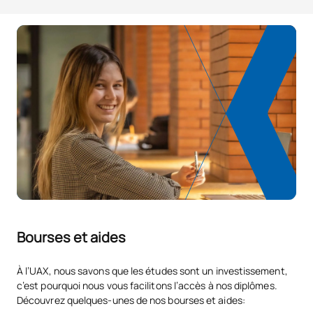
Liste des cours optionnels
MATIÈRES ANNUELLES
Code
Matières
Caractère*
ECTS
N40130
Langue moderne II
OP
3
Formation des infirmiers au
N40131
OP
3
développement durable
Éducation à la coopération et
N40132
OP
3
au développement
Bourses et aides
Compétences pédagogiques
N40133
OP
3
en soins infirmiers
À l’UAX, nous savons que les études sont un investissement,
c’est pourquoi nous vous facilitons l’accès à nos diplômes.
Découvrez quelques-unes de nos bourses et aides:
N40134
Aide sociale et marginalité
OP
3