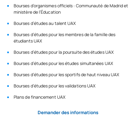
Bourses d’organismes officiels : Communauté de Madrid et
ministère de l’Éducation
N40135
Santé scolaire
OP
3
Bourses d’études au talent UAX
Santé mondiale et
Bourses d’études pour les membres de la famille des
N40136
OP
3
développement durable
étudiants UAX
Bourses d’études pour la poursuite des études UAX
Prise en charge
Bourses d’études pour les études simultanées UAX
N40137
psychosociale des personnes
OP
3
en situation de handicap
Bourses d’études pour les sportifs de haut niveau UAX
Bourses d’études pour les validations UAX
TOTAL:
24
Plans de financement UAX
PREMIER TRIMESTRE
Demander des informations
Code
Matières
Caractère*
ECTS