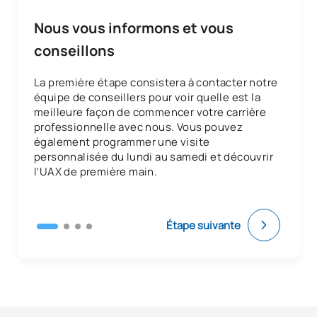
Nous vous informons et vous
TOTAL:
9
conseillons
COURS OPTIONNELS
La première étape consistera à contacter notre
équipe de conseillers pour voir quelle est la
Code
Matières
Caractère*
ECTS
meilleure façon de commencer votre carrière
professionnelle avec nous. Vous pouvez
également programmer une visite
N/A
Cours optionnel
OP
3
personnalisée du lundi au samedi et découvrir
l'UAX de première main.
TOTAL:
3
Étape suivante
Quatrième année
MATIÈRES ANNUELLES
Code
Matières
Caractère*
ECTS