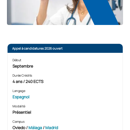
Appel à candidatures 2026 ouvert
Début
Septembre
Durée Crédits
4 ans / 240 ECTS
Langage
Espagnol
Modalité
Présentiel
Campus
Oviedo /
Málaga
/
Madrid