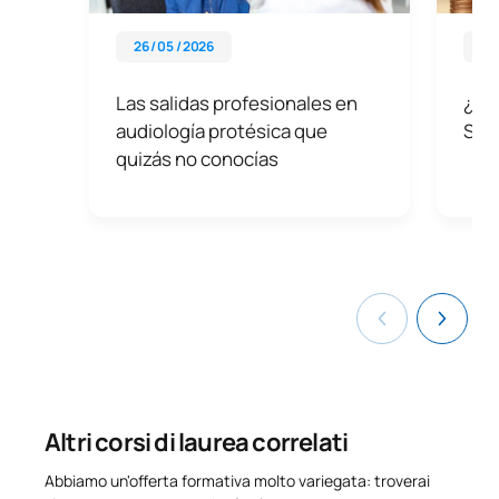
26 / 05 / 2026
08 
Las salidas profesionales en
¿Cuá
audiología protésica que
Sup
quizás no conocías
Altri corsi di laurea correlati
Abbiamo un'offerta formativa molto variegata: troverai