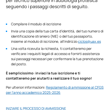
per tecnico superiore in audiologia protesica
seguendo i passaggi descritti di seguito.
SOGGETTI ANNUALI
Codice
Soggetti
Carattere*
ECTS
Compilare il modulo di iscrizione
Invia una copia della tua carta d'identità, del tuo numero di
Realizzazione di stampi e
identificazione straniero (NIE) o del tuo passaporto,
V0230706
dispositivi di protezione
OB
15
insieme al modulo di iscrizione, all'indirizzo:
ciclos@uax.es
acustica
Una volta ricevuta la richiesta, ti contatteremo per
verificare i requisiti legali di accesso e fornirti assistenza
sui passaggi necessari per confermare la tua prenotazione
Assistenza alle persone
V0230707
OB
6
del posto.
ipoacustiche
È semplicissimo: inviaci la tua iscrizione e ti
contatteremo per aiutarti a realizzare il tuo sogno!
Scelta e adattamento degli
V0230708
OB
16
apparecchi acustici
Per ulteriori informazioni:
Regolamento di ammissione al CFGS
per l’anno accademico 2025-2026
V0230709
Inglese professionale
OB
5
INIZIARE IL PROCESSO DI AMMISSIONE