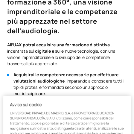
formazione a 360°, una visione
imprenditoriale e le competenze
più apprezzate nel settore
dell'audiologia.
All’UAX potrai acquisire
una formazione distintiva
,
incentrata sul
digitale e
sulle nuove tecnologie, con una
visione imprenditoriale e lo sviluppo delle competenze
trasversali più apprezzate.
Acquisirai le competenze necessarie per effettuare
valutazioni audiologiche
, imparando a conoscere tutti i
tipi di protesi e formandoti secondo un approccio
multidisciplinare.
Imparerai a selezionare il tipo di protesi acustica
più
Avviso sui cookie
adatto a ciascun paziente.
UNIVERSIDAD PRIVADA DE MADRID, S.A. e PROMOTORA EDUCACIÓN
Realizzerai adattatori anatomici e protettori acustici
in
SUPERIOR ANDALUCÍA, S.A.U. utilizzano, come corresponsabili del
base alle caratteristiche morfologiche dell’orecchio.
trattamento, cookie proprietari e di terze parti per migliorare la
navigazione sul nostro sito, distinguerla da altri utenti, analizzare le sue
Realizzerai studi e preventivi
stimando il costo di
abitudini per migliorare la qualità dei nostri servizi e la sua esperienza di