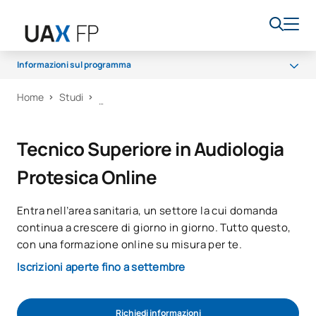
Informazioni sul programma
Home
Studi
Programma
Accesso e ammissione
Tecnico Superiore in Audiologia
Borse di studio e aiuti finanziari
Protesica Online
Opportunità di carriera
Entra nell’area sanitaria, un settore la cui domanda
continua a crescere di giorno in giorno. Tutto questo,
con una formazione online su misura per te.
Iscrizioni aperte fino a settembre
Richiedi informazioni