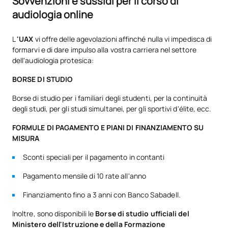
Sovvenzioni e sussidi per il corso di
Ampliamento delle
audiologia online
V0230713
caratteristiche anatomico-
OP
5
sensoriali uditive
L
'UAX
vi offre delle agevolazioni affinché nulla vi impedisca di
formarvi e di dare impulso alla vostra carriera nel settore
dell'audiologia protesica:
TOTALE:
5
BORSE DI STUDIO
Borse di studio per i familiari degli studenti, per la continuità
*Carattere: FB:Formazione di base, Ob: Obbligatorio, Op:
degli studi, per gli studi simultanei, per gli sportivi d'élite, ecc.
Opzionale
FORMULE DI PAGAMENTO E PIANI DI FINANZIAMENTO SU
MISURA
Sconti speciali per il pagamento in contanti
Pagamento mensile di 10 rate all'anno
Finanziamento fino a 3 anni con Banco Sabadell.
Inoltre, sono disponibili le
Borse di studio ufficiali del
Ministero dell'Istruzione e della Formazione