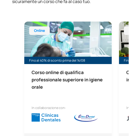
sicuramente un corso che fa al caso tuo.
Corso online di qualifica professionale superiore in
Corso on
Online
Onl
Fino al 40% di sconto prima del 14/08
Fino al 
Corso online di qualifica
Cors
professionale superiore in igiene
in d
orale
In collaborazione con:
In col