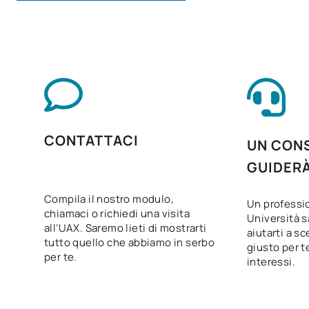
Itinerario personale per
V0230710
OB
5
l'occupabilità II
Digitalizzazione applicata ai
V0230711
OB
3
settori produttivi
La sostenibilità applicata al
V0230712
OB
3
sistema produttivo
CONTATTACI
UN CONS
GUIDER
Progetto di audiologia
V0230714
OB
5
protesica
Compila il nostro modulo,
Un professio
chiamaci o richiedi una visita
Università s
all’UAX. Saremo lieti di mostrarti
V0230715
FFE1
OB
0
aiutarti a sc
tutto quello che abbiamo in serbo
giusto per te
per te.
interessi.
TOTALE:
58