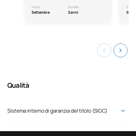
Inizio:
Durata:
Inizio:
Settembre
2 anni
Sett
Qualità
Sistema interno di garanzia del titolo (SIGC)
Sistema di garanzia della qualità