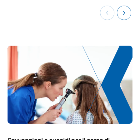
CORSI ELETTIVI
Codice
Soggetti
Carattere*
ECTS
N/A
Corso facoltativo
OP
1
TOTALE:
1
Elenco delle materie opzionali
SOGGETTI ANNUALI
Codice
Soggetti
Carattere*
ECTS
Ampliamento dell’Itinerario
V0130704
OP
0
personale per l’occupabilità I