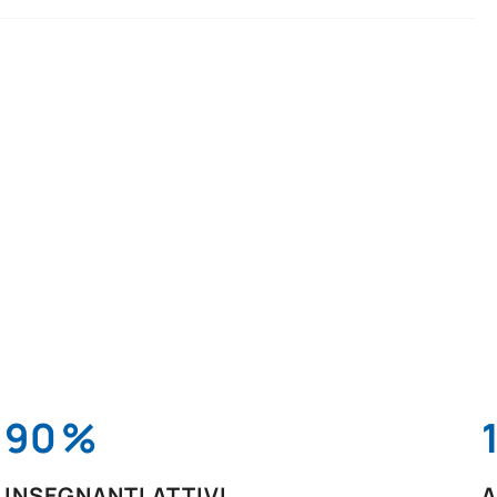
90
%
INSEGNANTI ATTIVI
A