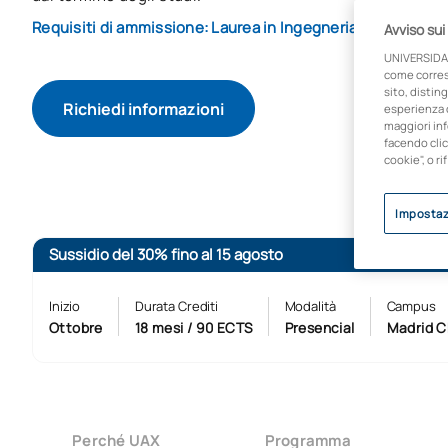
Requisiti di ammissione: Laurea in Ingegneria Civile o tit
Avviso sui
UNIVERSIDA
come corresp
sito, disting
Richiedi informazioni
esperienza d
maggiori inf
facendo clic
cookie", o ri
Impostaz
Sussidio del 30% fino al 15 agosto
Inizio
Durata Crediti
Modalità
Campus
Ottobre
18 mesi / 90 ECTS
Presencial
Madrid C
Perché UAX
Programma