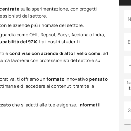
ncentrate
sulla sperimentazione, con progetti
fessionisti del settore.
N
con le aziende più rinomate del settore.
anguardia come OHL, Repsol, Sacyr, Acciona o Indra,
upabilità del 97%
tra i nostri studenti.
E
nti e
condivise con aziende di alto livello come
, ad
ricerca lavorerai con professionisti del settore su
orativa, ti offriamo un
formato
innovativo
pensato
Na
ettimana e di accedere ai contenuti tramite la
izzato
che si adatti alle tue esigenze.
Informati!
S