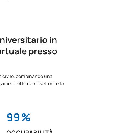
iversitario in
portuale presso
re civile, combinando una
me diretto con il settore e lo
99
%
OCCUPABILITÀ