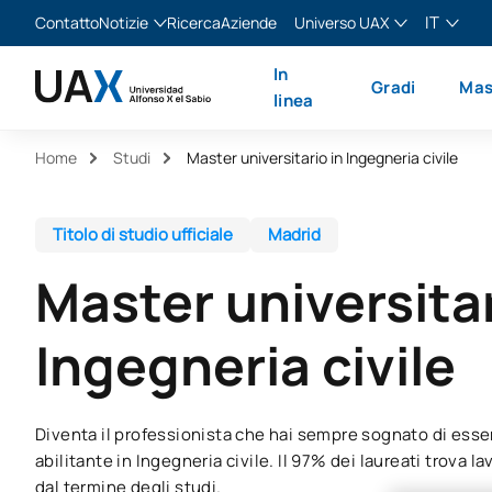
IT
Contatto
Notizie
Ricerca
Aziende
Universo UAX
Blog
The Valley
Italiano
In
Gradi
Mas
Notizie
XTART
English
linea
MIR Asturias
Español
Home
Studi
Master universitario in Ingegneria civile
Français
Titolo di studio ufficiale
Madrid
Master universitar
Ingegneria civile
Diventa il professionista che hai sempre sognato di esse
abilitante in Ingegneria civile. Il 97% dei laureati trova 
dal termine degli studi.