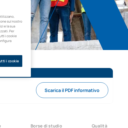
ilizzano,
zione sul nostro
zi e la sua
zzati. Per
utti i cookie
onfigura
tti i cookie
Scarica il PDF informativo
e
Borse di studio
Qualità