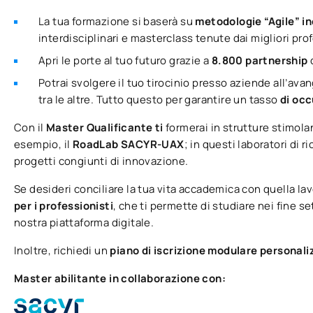
La tua formazione si baserà su
metodologie “Agile” i
interdisciplinari e masterclass tenute dai migliori pro
Apri le porte al tuo futuro grazie a
8.800 partnership
Potrai svolgere il tuo tirocinio presso aziende all’av
tra le altre. Tutto questo per garantire un tasso
di occ
Con il
Master Qualificante ti
formerai in strutture stimola
esempio, il
RoadLab SACYR-UAX
; in questi laboratori di 
progetti congiunti di innovazione.
Se desideri conciliare la tua vita accademica con quella lav
per i professionisti
, che ti permette di studiare nei fine s
nostra piattaforma digitale.
Inoltre, richiedi un
piano di iscrizione modulare personal
Master abilitante in collaborazione con: