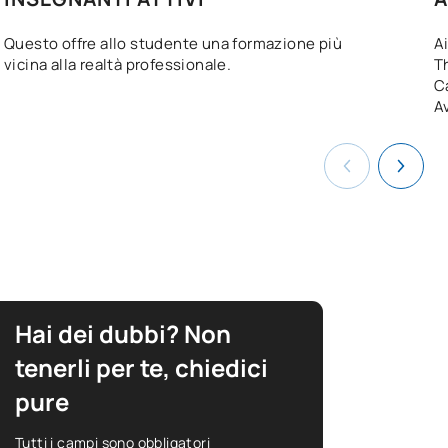
Questo offre allo studente una formazione più
A
vicina alla realtà professionale.
T
C
Av
Hai dei dubbi? Non
tenerli per te, chiedici
pure
Tutti i campi sono obbligatori