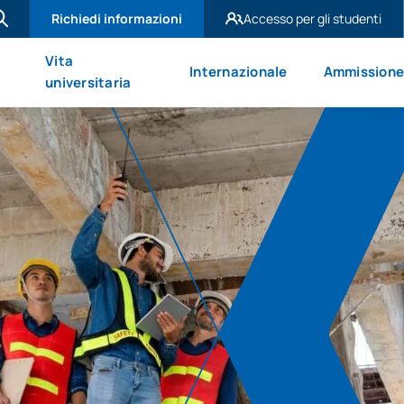
Richiedi informazioni
Accesso per gli studenti
UAX Madrid
Vita
Internazionale
Ammission
UAX Mare Nostrum
universitaria