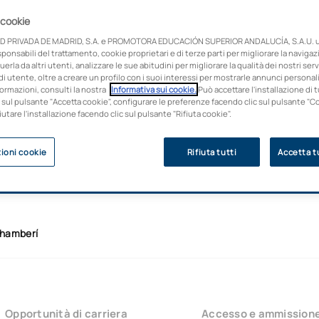
olo equivalente
 cookie
D PRIVADA DE MADRID, S.A. e PROMOTORA EDUCACIÓN SUPERIOR ANDALUCÍA, S.A.U. ut
onsabili del trattamento, cookie proprietari e di terze parti per migliorare la naviga
uerla da altri utenti, analizzare le sue abitudini per migliorare la qualità dei nostri servi
i utente, oltre a creare un profilo con i suoi interessi per mostrarle annunci personali
ormazioni, consulti la nostra
Informativa sui cookie.
Può accettare l'installazione di t
 sul pulsante "Accetta cookie", configurare le preferenze facendo clic sul pulsante "C
fiutare l'installazione facendo clic sul pulsante "Rifiuta cookie".
ioni cookie
Rifiuta tutti
Accetta tu
hamberí
Opportunità di carriera
Accesso e ammission