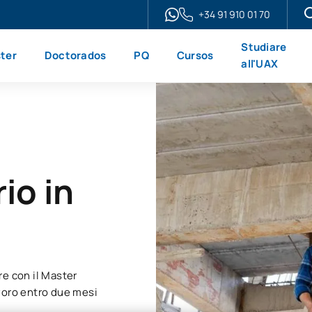
+34 91 910 01 70
Studiare
ter
Doctorados
PQ
Cursos
all'UAX
io in
re con il Master
lavoro entro due mesi