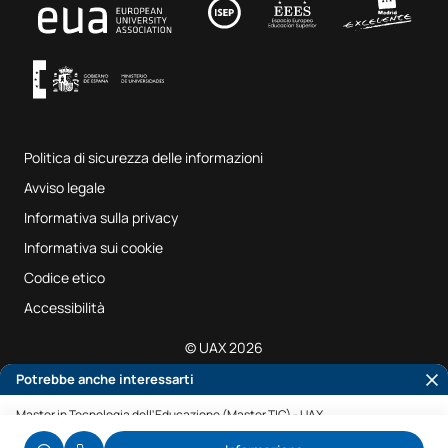
Fab Lab UAX
Musica e arti dello spettacolo
Termini e condizioni del servizio
UAX Digital Garage
Sistema interno di garanzia della qualità
Aule di musica
Domande frequenti
Politica di sicurezza delle informazioni
Mappa del sito
Avviso legale
Informativa sulla privacy
Informativa sui cookie
Codice etico
Accessibilità
© UAX 2026
Potrebbe anche interessarti
Master in Tecnologia dell'Educazione (Master TIC) - UAX