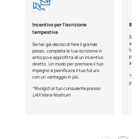
Incentivo per l'iscrizione
Bors
tempestiva
Se h
acca
Se hai già deciso di fare il grande
tale
passo, completa la tua iscrizione in
pensa
anticipo e approfitta di un incentivo
anno
diretto. Un modo per premiare il tuo
impegno e pianificare il tuo futuro
*Reg
con un vantaggio in più.
pubb
*Rivolgiti al tuo consulente presso
UAX Mare Nostrum