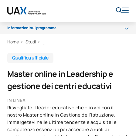
Informazioni sul programma
Home
Studi
Programma
Corpo docente
Qualifica ufficiale
Borse di studio e aiuti finanziari
Master online in Leadership e
Opportunità lavorative
gestione dei centri educativi
IN LINEA
Risvegliate il leader educativo che è in voi con il
nostro Master online in Gestione dell'istruzione.
Immergetevi nelle ultime tendenze e acquisite le
competenze essenziali per accedere a ruoli di