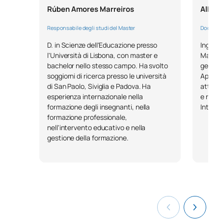
Rúben Amores Marreiros
Alber
Responsabile degli studi del Master
Docente
D. in Scienze dell'Educazione presso
Ingegn
l'Università di Lisbona, con master e
Master
bachelor nello stesso campo. Ha svolto
gestio
soggiorni di ricerca presso le università
Appas
di San Paolo, Siviglia e Padova. Ha
attua
esperienza internazionale nella
e resp
formazione degli insegnanti, nella
Intern
formazione professionale,
nell'intervento educativo e nella
gestione della formazione.