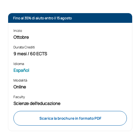
Fino al 35% di aiuto entro il 15 agosto
Inizio
Ottobre
Durata Crediti
9 mesi / 60 ECTS
Idioma
Español
Modalità
Online
Faculty
Scienze dell'educazione
Scarica la brochure in formato PDF