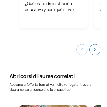
¿Qué es la administración
La i
educativa y para qué sirve?
las 
Altri corsi di laurea correlati
Abbiamo un'offerta formativa molto variegata: troverai
sicuramente un corso che fa al caso tuo.
Master online in Tecnologia dell'istruzione (Master
Master u