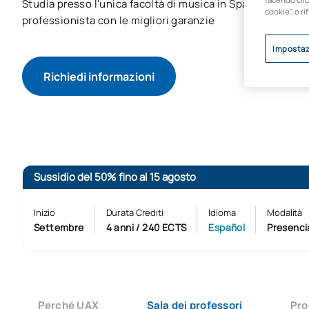
Studia presso l'unica facoltà di musica in Spagna e diven
cookie", o ri
professionista con le migliori garanzie
Impostaz
Richiedi informazioni
Avvio del processo d
Sussidio del 50% fino al 15 agosto
Inizio
Durata Crediti
Idioma
Modalità
Settembre
4 anni / 240 ECTS
Español
Presenci
Perché UAX
Sala dei professori
Pr