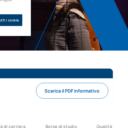
tti i cookie
Scarica il PDF informativo
à di carriera
Borse di studio
Qualità