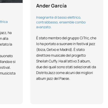
Ander García
Insegnante di basso elettrico,
ttrica
contrabbasso, ensemble combo
avanzato.
jazz, ha
È stato membro del gruppo CiTric, che
 alla
lo ha portato a suonare in festival jazz
etato la
(Ibiza, Getxo e Madrid). È stato
direttore musicale del progetto
 suonato
Sheilah Cuffy. Ha all'attivo 3 album,
Olanda e si
due dei quali sono stati selezionati da
estival.
DistritoJazz come alcuni dei migliori
 musicista
album jazz del Paese.