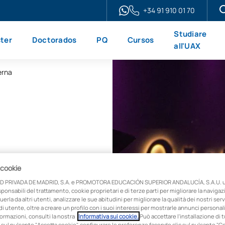
+34 91 910 01 70
Studiare
ter
Doctorados
PQ
Cursos
all'UAX
erna
ella
 cookie
D PRIVADA DE MADRID, S.A. e PROMOTORA EDUCACIÓN SUPERIOR ANDALUCÍA, S.A.U. ut
onsabili del trattamento, cookie proprietari e di terze parti per migliorare la naviga
uerla da altri utenti, analizzare le sue abitudini per migliorare la qualità dei nostri servi
i utente, oltre a creare un profilo con i suoi interessi per mostrarle annunci personali
ormazioni, consulti la nostra
Informativa sui cookie.
Può accettare l'installazione di t
 sul pulsante "Accetta cookie", configurare le preferenze facendo clic sul pulsante "C