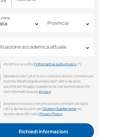
zione
Provincia
ituazione accademica attuale
Ho letto e accetto
l'informativa sulla privacy
(*)
Desidero che l'UAX mi invii comunicazioni commerciali
tramite WhatsApp Business dall'UAX e da altre
società del Gruppo Guadarrama, nei termini descritti
nell'Informativa sulla
privacy
.
Desidero ricevere comunicazioni commerciali dalla
UAX e da terze parti del
Gruppo Guadarrama
nei
termini descritti nella
Privacy Policy
.
Richiedi informazioni