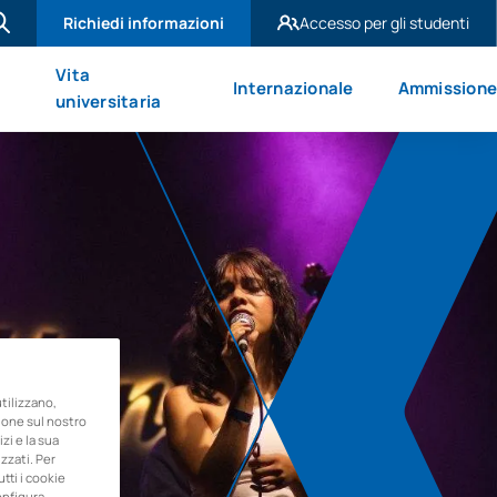
Richiedi informazioni
Accesso per gli studenti
UAX Madrid
Vita
Internazionale
Ammission
UAX Mare Nostrum
universitaria
ilizzano,
zione sul nostro
zi e la sua
zzati. Per
utti i cookie
onfigura