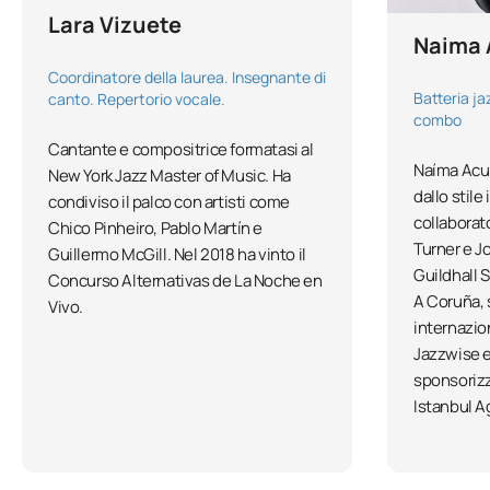
Lara Vizuete
Naima
Coordinatore della laurea. Insegnante di
Batteria ja
canto. Repertorio vocale.
combo
Cantante e compositrice formatasi al
Naíma Acuñ
New York Jazz Master of Music. Ha
dallo stile
condiviso il palco con artisti come
collaborat
Chico Pinheiro, Pablo Martín e
Turner e J
Guillermo McGill. Nel 2018 ha vinto il
Guildhall 
Concurso Alternativas de La Noche en
A Coruña, s
Vivo.
internazio
Jazzwise 
sponsorizz
Istanbul A