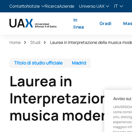
IT
Contatto
Notizie
Ricerca
Aziende
Universo UAX
Blog
The Valley
Italiano
In
Gradi
Mas
Notizie
XTART
English
linea
MIR Asturias
Español
Home
Studi
Laurea in Interpretazione della musica mod
Français
Titolo di studio ufficiale
Madrid
Laurea in
Interpretazione d
Avviso sui
UNIVERSIDA
musica moderna
come corresp
sito, disting
esperienza d
maggiori inf
facendo clic