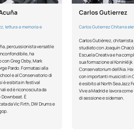
 Acuña
Carlos Gutierrez
zz, lettura a memoria e
Carlos Gutierrez Chitarra ele
Carlos Gutiérrez, chitarrista 
a, percussionista versatile
studiato con Joaquín Chacón
 inconfondibile, ha
Escuela Creativa e ha compl
o con Greg Osby, Mark
sua formazione al Koninklijk
orge Pardo. Formatasi alla
Conservatorium dell'Aia. Ha
School e al Conservatorio di
con importanti musicisti in 
i è esibita in festival
è esibito al North Sea Jazz F
nali ed è riconosciuta da
Vive a Madrid e lavora come
e Downbeat. È
di sessione e sideman.
ata da Vic Firth, DW Drums e
gop.