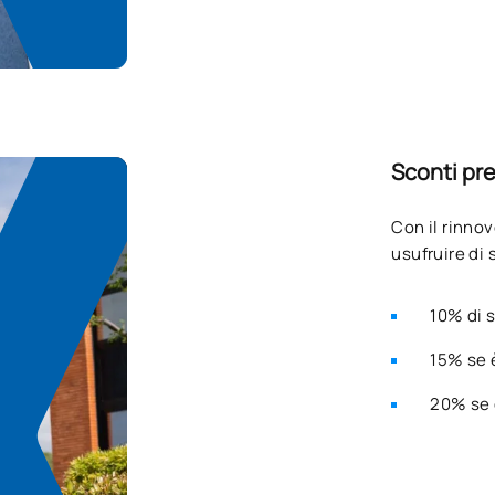
Sconti pr
Con il rinno
usufruire di
10% di 
15% se è
20% se 