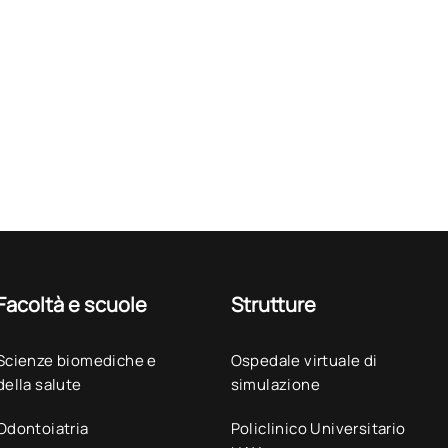
Facoltà e scuole
Strutture
Scienze biomediche e
Ospedale virtuale di
della salute
simulazione
Odontoiatria
Policlinico Universitario