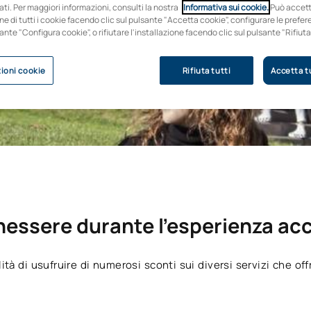
ti. Per maggiori informazioni, consulti la nostra
Informativa sui cookie.
Può accet
one di tutti i cookie facendo clic sul pulsante "Accetta cookie", configurare le pref
sante "Configura cookie", o rifiutare l'installazione facendo clic sul pulsante "Rifiuta
ioni cookie
Rifiuta tutti
Accetta tu
nessere durante l’esperienza a
à di usufruire di numerosi sconti sui diversi servizi che offr