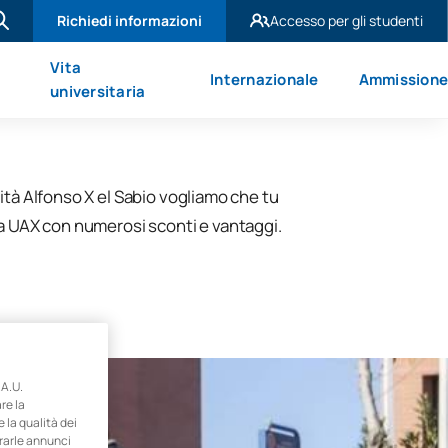
Richiedi informazioni
Accesso per gli studenti
UAX Madrid
Vita
Internazionale
Ammission
UAX Mare Nostrum
universitaria
ità Alfonso X el Sabio vogliamo che tu
za UAX con numerosi sconti e vantaggi.
A.U.
re la
e la qualità dei
trarle annunci