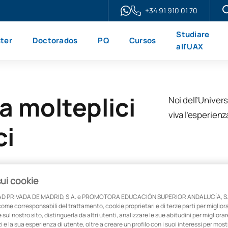
+34 91 910 01 70
Studiare
ter
Doctorados
PQ
Cursos
all'UAX
a molteplici
Noi dell’Univers
viva l’esperien
ci
sui cookie
D PRIVADA DE MADRID, S.A. e PROMOTORA EDUCACIÓN SUPERIOR ANDALUCÍA, S.
come corresponsabili del trattamento, cookie proprietari e di terze parti per migliora
sul nostro sito, distinguerla da altri utenti, analizzare le sue abitudini per migliorar
zi e la sua esperienza di utente, oltre a creare un profilo con i suoi interessi per mos