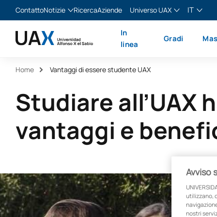
IT
Contatto
Notizie
Ricerca
Aziende
Universo UAX
Blog
The Valley
Italiano
In
Gradi
Mas
Notizie
XTART
English
linea
MIR Asturias
Español
Home
Vantaggi di essere studente UAX
Français
Studiare all’UAX h
vantaggi e benefi
Avviso 
UNIVERSIDA
utilizzano, 
navigazione 
nostri servi