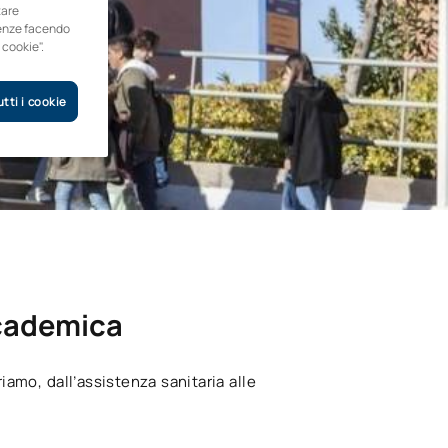
tare
erenze facendo
 cookie".
tti i cookie
ccademica
iamo, dall’assistenza sanitaria alle