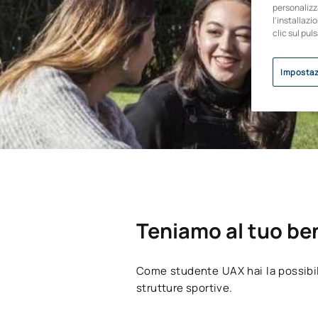
personalizza
l'installazi
clic sul pul
Impostaz
Teniamo al tuo be
Come studente UAX hai la possibilit
strutture sportive.