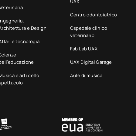
UAX
Veterinaria
Centro odontoiatrico
Ingegneria,
Architettura e Design
Ospedale clinico
veterinario
Affari e tecnologia
Fab Lab UAX
Scienze
dell'educazione
UAX Digital Garage
Musica e arti dello
Aule di musica
spettacolo