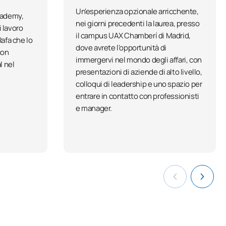
Un'esperienza opzionale arricchente,
cademy,
nei giorni precedenti la laurea, presso
 lavoro
il campus UAX Chamberí di Madrid,
Rafa che lo
dove avrete l'opportunità di
con
immergervi nel mondo degli affari, con
l nel
presentazioni di aziende di alto livello,
colloqui di leadership e uno spazio per
entrare in contatto con professionisti
e manager.