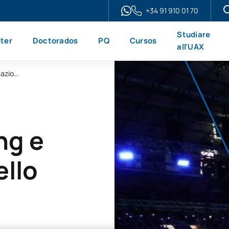
+34 91 910 01 70
Studiare
ter
Doctorados
PQ
Cursos
all'UAX
Master universitario in marketing e comunicazione sportiva
ng e
llo