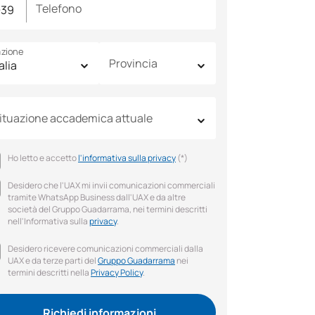
Telefono
zione
Provincia
ituazione accademica attuale
Ho letto e accetto
l'informativa sulla privacy
(*)
Desidero che l'UAX mi invii comunicazioni commerciali
tramite WhatsApp Business dall'UAX e da altre
società del Gruppo Guadarrama, nei termini descritti
nell'Informativa sulla
privacy
.
Desidero ricevere comunicazioni commerciali dalla
UAX e da terze parti del
Gruppo Guadarrama
nei
termini descritti nella
Privacy Policy
.
Richiedi informazioni