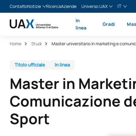
IT
Contatto
Notizie
Ricerca
Aziende
Universo UAX
Blog
The Valley
Italiano
In
Gradi
Mas
Notizie
XTART
English
linea
MIR Asturias
Español
Home
Studi
Français
Titolo ufficiale
In linea
Master in Marketi
Comunicazione de
Sport