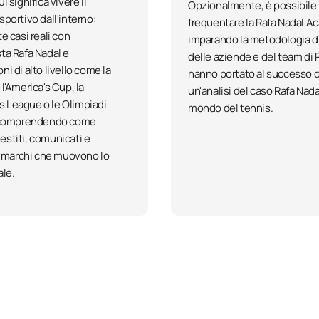
i significa vivere il
Opzionalmente, è possibile
sportivo dall'interno:
frequentare la Rafa Nadal A
e casi reali con
imparando la metodologia di
ta Rafa Nadal e
delle aziende e del team di 
i di alto livello come la
hanno portato al successo 
l'America's Cup, la
un'analisi del caso Rafa Nada
 League o le Olimpiadi
mondo del tennis.
, comprendendo come
stiti, comunicati e
 i marchi che muovono lo
ale.