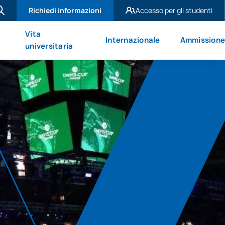
Richiedi informazioni
Accesso per gli studenti
UAX Madrid
Vita
Internazionale
Ammission
UAX Mare Nostrum
universitaria