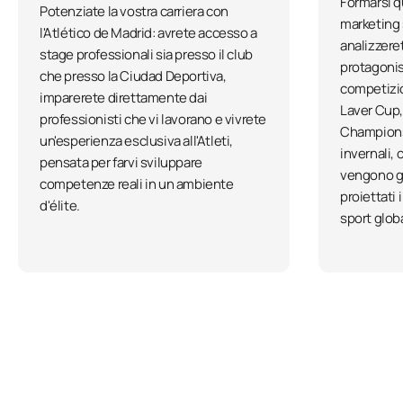
Formarsi qu
Potenziate la vostra carriera con
marketing 
l'Atlético de Madrid: avrete accesso a
analizzeret
stage professionali sia presso il club
protagonis
che presso la Ciudad Deportiva,
competizion
imparerete direttamente dai
Laver Cup, 
professionisti che vi lavorano e vivrete
Champions
un'esperienza esclusiva all'Atleti,
invernali
pensata per farvi sviluppare
vengono ge
competenze reali in un ambiente
proiettati
d'élite.
sport glob