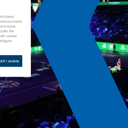
ilizzano,
zione sul nostro
zi e la sua
zzati. Per
utti i cookie
onfigura
tti i cookie