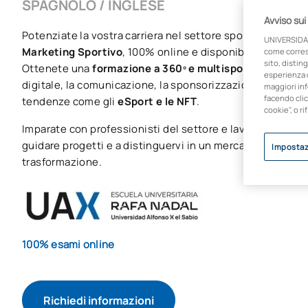
SPAGNOLO / INGLESE
Avviso sui
Potenziate la vostra carriera nel settore sportivo con il
M
UNIVERSIDA
Marketing Sportivo
, 100% online e disponibile in spagno
come corresp
sito, disting
Ottenete una
formazione a 360º e multisport
, padroneg
esperienza d
digitale, la comunicazione, la sponsorizzazione, la gestio
maggiori inf
facendo clic
tendenze come gli
eSport e le NFT
.
cookie", o ri
Imparate con professionisti del settore e lavorate su
casi
guidare progetti e a distinguervi in un mercato globale i
Impostaz
trasformazione.
100% esami online
Richiedi informazioni