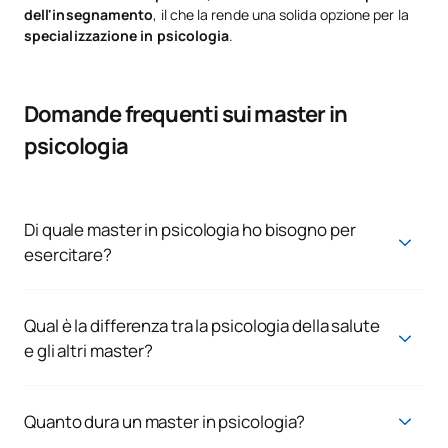
dell'insegnamento
, il che la rende una solida opzione per la
specializzazione in psicologia
.
Domande frequenti sui master in
psicologia
Di quale master in psicologia ho bisogno per
esercitare?
Per lavorare come psicologo nel settore sanitario in Spagna, è
necessario conseguire il Master in Psicologia Generale della
Salute.
Qual è la differenza tra la psicologia della salute
e gli altri master?
Il master in assistenza sanitaria abilita alla pratica clinica,
mentre altri master, come quello forense o sportivo,
consentono una specializzazione in settori specifici, ma non
Quanto dura un master in psicologia?
abilitano alla pratica clinica.
La durata è di solito da 1 a 2 anni, a seconda del programma.