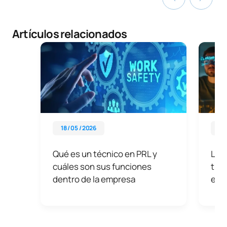
Artículos relacionados
18 / 05 / 2026
01 
Qué es un técnico en PRL y
La t
cuáles son sus funciones
tran
dentro de la empresa
era 