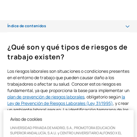
Índice de contenidos
¿Qué son y qué tipos de riesgos de trabajo existen?
¿Qué son y qué tipos de riesgos de
Tipos de riesgos laborales
trabajo existen?
Factores de riesgo laboral
Los riesgos laborales son situaciones o condiciones presentes
¿Cómo se evalúan los riesgos laborales?
en el entorno de trabajo que pueden causar daño a los
trabajadores o afectar su salud. Conocer estos riesgos es
¿Qué herramientas usamos si no podemos eliminarlos?
fundamental, ya que proporciona la base para implementar un
plan de prevención de riesgos laborales
, obligatorio según
la
Resumen
Ley de Prevención de Riesgos Laborales (Ley 31/1995)
, y crear
un ambiente laboral seguro. La identificación temprana de los
riesgos permite tomar acciones correctivas, reduciendo la
Aviso de cookies
probabilidad de accidentes y enfermedades laborales.
UNIVERSIDAD PRIVADA DE MADRID, S.A., PROMOTORA EDUCACIÓN
SUPERIOR ANDALUCÍA, S.A.U. y CENTRO UNIVERSITARIO ALFONSO X EL
Tipos de riesgos laborales