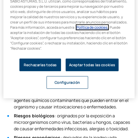
SABIO ASTURIAS, S.L.U. utilizan, como corresponsables del tratamiento,
cookies propias y de terceros para mejorar su navegación por nuestro
sitio web, distinguirle de otros usuarios, analizar sus hábitos para
Existen diversas maneras de clasificar los riesgos laborales, y
mejorar la calidad de nuestros servicios y su experiencia de usuario, y
una de ellas es dividirlos en categorías específicas. Según el
crear un perfil de sus intereses para mostrarle anuncios personalizados.
Instituto Nacional de Seguridad y Salud en el Trabajo (
INSST
),
Para más información, acceda a nuestra
Política de cookies.
. Puede
los riesgos pueden clasificarse en:
aceptar la instalación de todas las cookies haciendo clic en el botón
“Aceptar cookies”, configurar tus preferencias haciendo clic en el botón
Riesgos de seguridad
: pueden originar accidentes de
“Configurar cookies”, o rechazar su instalación, haciendo clic en el botón
“Rechazar cookies”.
trabajo traumáticos por las condiciones materiales del
entorno, como caídas, golpes, cortes o quemaduras.
Riesgos físicos
: los que se derivan de la presencia de
Rechazarlas todas
Aceptar todas las cookies
distintas formas de energía en el ambiente de trabajo,
como el ruido, las vibraciones o las temperaturas
Configuración
extremas.
Riesgos químicos:
relacionados con la exposición a
agentes químicos contaminantes que pueden entrar en el
organismo y causar intoxicaciones o enfermedades.
Riesgos biológicos
: originados por la exposición a
microorganismos como virus, bacterias u hongos, capaces
de causar enfermedades infecciosas, alergias o toxicidad.
Riesgos ergonómicos
: derivados de la inadecuada