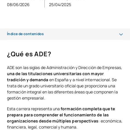
08/06/2026
25/04/2025
Índice de contenidos
¿Qué es ADE?
¿Qué es ADE?
¿En qué consiste la carrera de ADE?
ADE son las siglas de Administración y Dirección de Empresas,
¿Para qué sirve ADE?
una de las titulaciones universitarias con mayor
tradición y demanda
en España y a nivel internacional. Se
Alcance y futuro de la carrera en Administración y Dirección de
trata de un grado universitario oficial que proporciona una
empresas
formación integral en las diferentes áreas que componen la
gestión empresarial.
¿Qué se aprende en ADE?
Esta carrera representa una
formación completa que te
Habilidades que desarrollarás
prepara para comprender el funcionamiento de las
¿Es ADE la carrera ideal para tí? Perfil del estudiante
organizaciones desde múltiples perspectivas
: económica,
financiera, legal, comercial y humana.