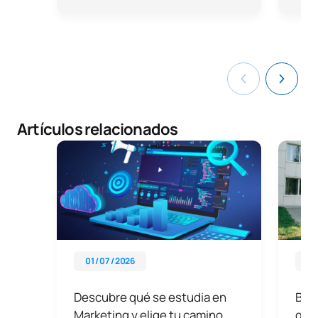
Artículos relacionados
01 / 07 / 2026
08 
Descubre qué se estudia en
Beca
Marketing y elige tu camino
guía