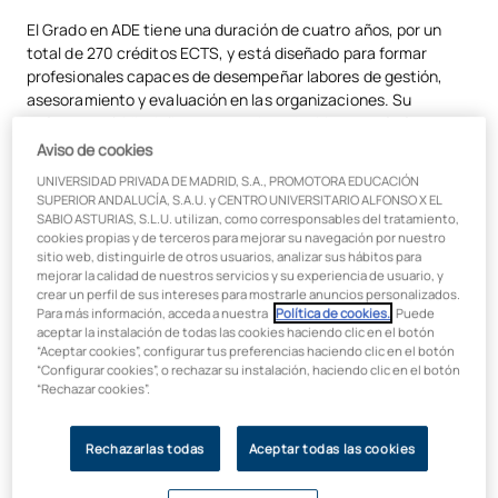
Grado en ADE de UAX
El Grado en ADE tiene una duración de cuatro años, por un
Conclusión: ADE, una inversión para tu futuro profesional
total de 270 créditos ECTS, y está diseñado para formar
profesionales capaces de desempeñar labores de gestión,
asesoramiento y evaluación en las organizaciones. Su
enfoque multidisciplinar te permite adquirir
conocimientos
en economía, contabilidad, marketing, finanzas, recursos
Aviso de cookies
humanos, estrategia empresarial y derecho mercantil
,
UNIVERSIDAD PRIVADA DE MADRID, S.A., PROMOTORA EDUCACIÓN
entre otras disciplinas.
SUPERIOR ANDALUCÍA, S.A.U. y CENTRO UNIVERSITARIO ALFONSO X EL
SABIO ASTURIAS, S.L.U. utilizan, como corresponsables del tratamiento,
¿En qué consiste la carrera de
cookies propias y de terceros para mejorar su navegación por nuestro
sitio web, distinguirle de otros usuarios, analizar sus hábitos para
ADE?
mejorar la calidad de nuestros servicios y su experiencia de usuario, y
crear un perfil de sus intereses para mostrarle anuncios personalizados.
Para más información, acceda a nuestra
Política de cookies.
. Puede
Debes saber que su
principal objetivo
es
formar
aceptar la instalación de todas las cookies haciendo clic en el botón
profesionales con una visión global del mundo
“Aceptar cookies”, configurar tus preferencias haciendo clic en el botón
“Configurar cookies”, o rechazar su instalación, haciendo clic en el botón
empresarial
. Durante estos estudios, adquirirás los
“Rechazar cookies”.
conocimientos necesarios para comprender el
funcionamiento interno de las organizaciones y su relación
con el entorno económico, legal y social.
Rechazarlas todas
Aceptar todas las cookies
La formación en ADE se caracteriza por: