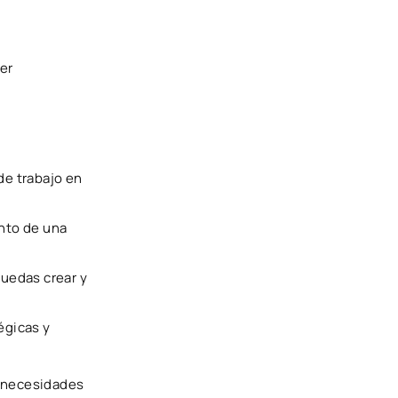
er
de trabajo en
ento de una
uedas crear y
égicas y
s necesidades