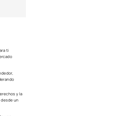
ra ti
mercado
ndedor,
iderando
derechos y la
d desde un