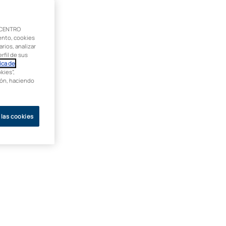
 CENTRO
ento, cookies
rios, analizar
rfil de sus
ica de
kies”,
ción, haciendo
 las cookies