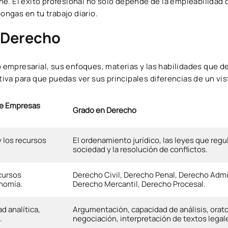
e. El éxito profesional no solo depende de la empleabilidad 
pongas en tu trabajo diario.
y Derecho
empresarial, sus enfoques, materias y las habilidades que de
va para que puedas ver sus principales diferencias de un vis
de Empresas
Grado en Derecho
 los recursos
El ordenamiento jurídico, las leyes que regu
sociedad y la resolución de conflictos.
cursos
Derecho Civil, Derecho Penal, Derecho Admi
nomía.
Derecho Mercantil, Derecho Procesal.
d analítica,
Argumentación, capacidad de análisis, orato
.
negociación, interpretación de textos legal