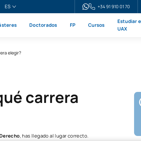
ES
+34 91 910 01 70
pañol
Estudiar 
steres
Doctorados
FP
Cursos
glish
UAX
ançais
liano
era elegir?
qué carrera
 Derecho
, has llegado al lugar correcto.