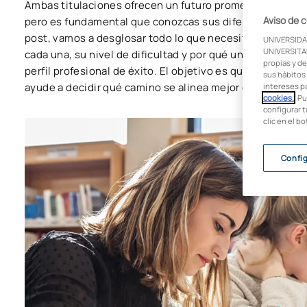
Ambas titulaciones ofrecen un futuro prometedor y un a
Aviso de 
pero es fundamental que conozcas sus diferencias para 
post, vamos a desglosar todo lo que necesitas saber sob
UNIVERSIDA
UNIVERSITAR
cada una, su nivel de dificultad y por qué una combinaci
propias y de
perfil profesional de éxito. El objetivo es que, al termina
sus hábitos 
ayude a decidir qué camino se alinea mejor con tus pasi
intereses p
cookies.
. P
configurar t
clic en el b
Confi