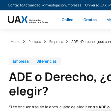
Contacto
Actualidad
Investigación
Empresas
Universo UAX
Blog
The Valley
Es
Online
Grados
Má
Noticias
XTART
En
MIR Asturias
Fr
Ita
Home
Portada
Empresa
ADE o Derecho, ¿qué carr
Empresa
Diferencias
ADE o Derecho, ¿
elegir?
Si te encuentras en la encrucijada de elegir entre
ADE o