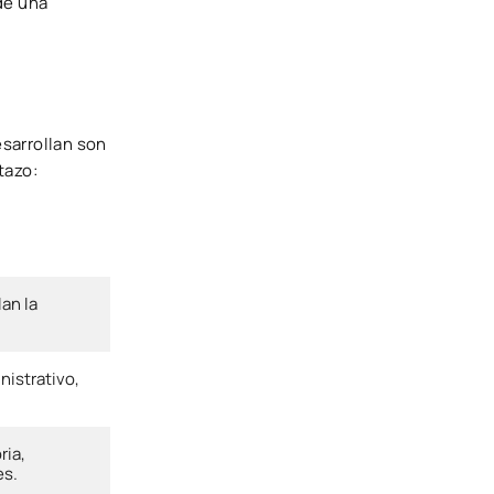
de una
sarrollan son
tazo:
lan la
nistrativo,
ria,
es.