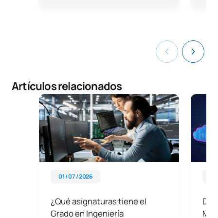
Artículos relacionados
01 / 07 / 2026
01 
¿Qué asignaturas tiene el
Des
Grado en Ingeniería
Mark