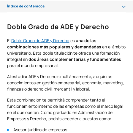
Índice de contenidos
Doble Grado de ADE y Derecho
Doble Grado de ADE y Derecho
Doble Grado de Marketing y ADE
El
Doble Grado de ADE y Derecho
es
una de las
Doble Grado de ADE y Relaciones Internacionales
combinaciones más populares y demandadas
en el ámbito
universitario. Esta doble titulación te ofrece una formación
Doble Grado de Ingeniería Informática y ADE
integral en
dos áreas complementarias y fundamentales
para el mundo empresarial.
Doble Grado de Business Intelligence y ADE
Al estudiar ADE y Derecho simultáneamente, adquirirás
Ventajas de estudiar dobles grados con ADE
conocimientos en gestión empresarial, economía, marketing,
¿Qué doble grado elegir en UAX?
finanzas o derecho civil, mercantil y laboral.
Conclusión
Esta combinación te permitirá comprender tanto el
funcionamiento interno de las empresas como el marco legal
en el que operan. Como graduado en Administración de
Empresas y Derecho, podrás acceder a puestos como:
Asesor jurídico de empresas