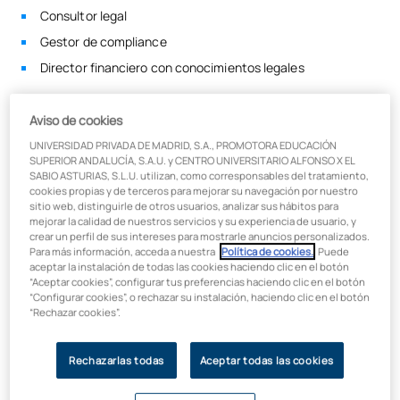
Consultor legal
Gestor de compliance
Director financiero con conocimientos legales
La doble licenciatura en
ADE y Derecho te abrirá puertas en
diversos sectores
, desde
despachos de abogados hasta
Aviso de cookies
departamentos legales
de grandes corporaciones donde tu
UNIVERSIDAD PRIVADA DE MADRID, S.A., PROMOTORA EDUCACIÓN
proyección laboral será exponencial.
SUPERIOR ANDALUCÍA, S.A.U. y CENTRO UNIVERSITARIO ALFONSO X EL
SABIO ASTURIAS, S.L.U. utilizan, como corresponsables del tratamiento,
Doble Grado de Marketing y ADE
cookies propias y de terceros para mejorar su navegación por nuestro
sitio web, distinguirle de otros usuarios, analizar sus hábitos para
mejorar la calidad de nuestros servicios y su experiencia de usuario, y
Si te apasiona el mundo de la publicidad y las estrategias
crear un perfil de sus intereses para mostrarle anuncios personalizados.
Para más información, acceda a nuestra
Política de cookies.
. Puede
comerciales
, el
Doble Grado en ADE y Marketing
puede ser
aceptar la instalación de todas las cookies haciendo clic en el botón
una excelente opción. Esta combinación te proporcionará una
“Aceptar cookies”, configurar tus preferencias haciendo clic en el botón
visión completa del funcionamiento empresarial con un
“Configurar cookies”, o rechazar su instalación, haciendo clic en el botón
enfoque especial en la promoción y venta de productos y
“Rechazar cookies”.
servicios.
Rechazarlas todas
Aceptar todas las cookies
Al cursar esta doble titulación, profundizarás en temas como
las estrategias de marketing, el comportamiento y psicología