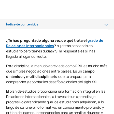
Índice de contenidos
¿De qué trata la carrera de Relaciones Internacionales o RRII?
¿Te has preguntado alguna vez de qué trata el
grado de
Relaciones Internacionales
?
o ¿estás pensando en
Áreas de estudio clave
estudiarlo pero tienes dudas? Si la respuesta es sí, has
Política internacional
llegado al lugar correcto.
Negocios Internacionales
Esta disciplina, a menudo abreviada como RRII, es mucho más
que simples negociaciones entre países. Es un
campo
Derecho internacional
dinámico y multidisciplinario
que te prepara para
comprender y abordar los desafíos globales del siglo XXI.
Relaciones internacionales
El plan de estudios proporciona una formación integral en las
Nuevas Tecnologías
Relaciones Internacionales, a través de un aprendizaje
progresivo garantizando que los estudiantes adquieran, a lo
¿Cómo saber si la carrera de Relaciones Internacionales es para tí?
largo de su itinerario formativo, un conocimiento profundo y
Estudia Relaciones Internacionales en UAX
crítico del campo, preparándolos para un análisis riguroso y