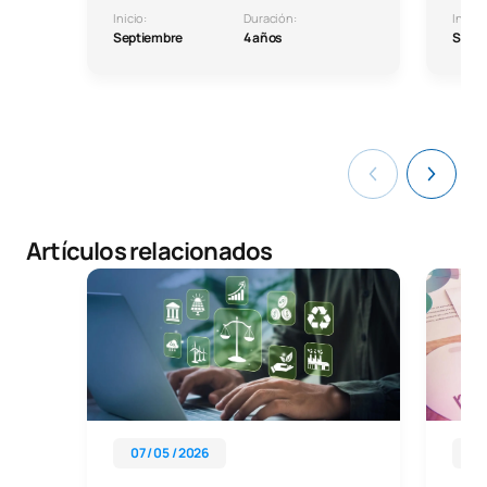
Inicio:
Duración:
Inicio:
Septiembre
4 años
Septi
Artículos relacionados
07 / 05 / 2026
08 