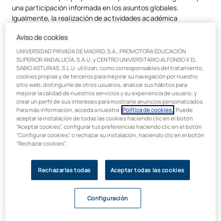
una participación informada en los asuntos globales.
Igualmente, la realización de actividades académica
complementarias, tal y como masterclass, conferencias,
Aviso de cookies
workshops, viajes culturales y participación en competiciones
internacionales, contribuyen a enriquecer la experiencia
UNIVERSIDAD PRIVADA DE MADRID, S.A., PROMOTORA EDUCACIÓN
educativa brindando oportunidades adicionales para explorar
SUPERIOR ANDALUCÍA, S.A.U. y CENTRO UNIVERSITARIO ALFONSO X EL
SABIO ASTURIAS, S.L.U. utilizan, como corresponsables del tratamiento,
temas específicos, interactuar con expertos en materia, así
cookies propias y de terceros para mejorar su navegación por nuestro
como para aplicar los conocimientos teóricos en contextos
sitio web, distinguirle de otros usuarios, analizar sus hábitos para
prácticos. Todo ello, no solo fortalece las habilidades de
mejorar la calidad de nuestros servicios y su experiencia de usuario, y
investigación y comunicación, sino que también fomenta el
crear un perfil de sus intereses para mostrarle anuncios personalizados.
Para más información, acceda a nuestra
Política de cookies.
. Puede
desarrollo de las soft skills más demandadas por el actual
aceptar la instalación de todas las cookies haciendo clic en el botón
mercado laboral, especialmente importantes en contextos
“Aceptar cookies”, configurar tus preferencias haciendo clic en el botón
internacionales. Se promueve, por tanto, un compromiso
“Configurar cookies”, o rechazar su instalación, haciendo clic en el botón
activo con los desafíos y debates actuales en el ámbito
“Rechazar cookies”.
internacional, con el propósito de cultivar una mentalidad
global y preparar a los estudiantes para convertirse en los
Rechazarlas todas
Aceptar todas las cookies
futuros líderes de los asuntos internacionales.
¿De qué trata la carrera de
Configuración
Relaciones Internacionales o RRII?