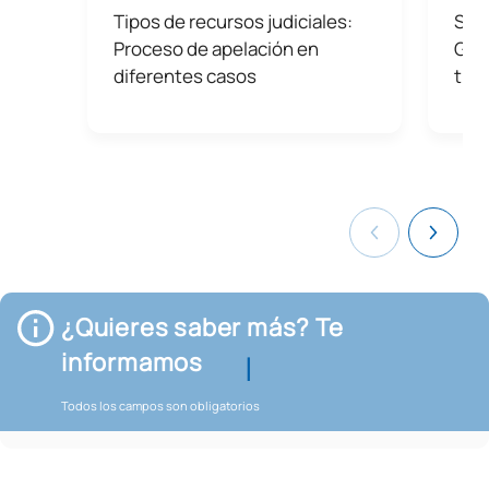
Tipos de recursos judiciales:
Sali
Proceso de apelación en
Gra
diferentes casos
tus
¿Quieres saber más? Te
informamos
Todos los campos son obligatorios