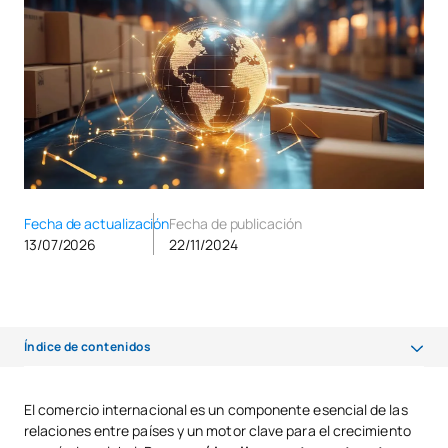
Fecha de actualización
Fecha de publicación
13/07/2026
22/11/2024
Índice de contenidos
¿Qué es y en qué consiste el comercio internacional?
El comercio internacional es un componente esencial de las
relaciones entre países y un motor clave para el crecimiento
Funciones de un profesional en comercio exterior