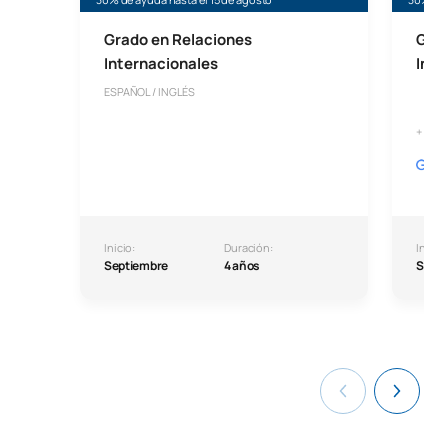
Grado en Relaciones
Grad
Internacionales
Inte
ESPAÑOL / INGLÉS
+ Proj
Inicio:
Duración:
Inicio:
Septiembre
4 años
Septi