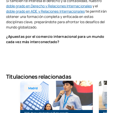
Si también te interesa el derecho y la contabilidad, nuestro
doble grado en Derecho y Relaciones Internacionales
y el
doble grado en ADE y Relaciones Internacionales
te permitirán
obtener una formación completa y enfocada en estas
disciplinas clave, preparándote para afrontar los desafíos del
mundo globalizado.
¿Apuestas por el comercio internacional para un mundo
cada vez más interconectado?
Titulaciones relacionadas
Grado en Relaciones Internacionales
Grado e
Madrid
Mad
30% de ayuda hasta el 15 de agosto
30% de 