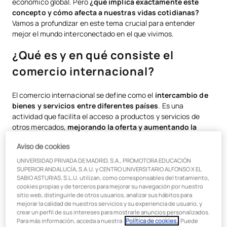
económico global. Pero
¿qué implica exactamente este
Importancia del comercio en las relaciones internacionales
concepto y cómo afecta a nuestras vidas cotidianas?
Vamos a profundizar en este tema crucial para entender
Teorías clásicas del comercio exterior y otras tendencias
mejor el mundo interconectado en el que vivimos.
Ventajas del comercio internacional
¿Qué es y en qué consiste el
comercio internacional?
Oportunidades laborales y sueldo de un profesional en comercio
internacional
El comercio internacional se define como el
intercambio de
Qué estudia Comercio Internacional y Relaciones Internacionales en
bienes y servicios entre diferentes países
. Es una
UAX
actividad que facilita el acceso a productos y servicios de
otros mercados,
mejorando la oferta y aumentando la
competencia
. Este comercio
se rige por acuerdos,
Aviso de cookies
tratados y regulaciones
que aseguran un flujo controlado y
estable de mercancías.
UNIVERSIDAD PRIVADA DE MADRID, S.A., PROMOTORA EDUCACIÓN
SUPERIOR ANDALUCÍA, S.A.U. y CENTRO UNIVERSITARIO ALFONSO X EL
La comercialización internacional es, en esencia, el proceso
SABIO ASTURIAS, S.L.U. utilizan, como corresponsables del tratamiento,
cookies propias y de terceros para mejorar su navegación por nuestro
que permite a empresas llevar sus productos a mercados
sitio web, distinguirle de otros usuarios, analizar sus hábitos para
externos, generando así una
red económica interconectada
mejorar la calidad de nuestros servicios y su experiencia de usuario, y
y globalizada.
Esto incluye:
crear un perfil de sus intereses para mostrarle anuncios personalizados.
Para más información, acceda a nuestra
Política de cookies.
. Puede