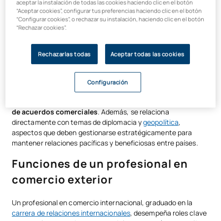
Investigación de mercados internacionales.
aceptar la instalación de todas las cookies haciendo clic en el botón
“Aceptar cookies”, configurar tus preferencias haciendo clic en el botón
Adaptación de productos a mercados extranjeros.
“Configurar cookies”, o rechazar su instalación, haciendo clic en el botón
“Rechazar cookies”.
Estrategias de marketing global.
Logística y distribución internacional.
Rechazarlas todas
Aceptar todas las cookies
Negociación de contratos internacionales.
Gestión de riesgos en operaciones internacionales.
Configuración
Este tipo de comercio incluye diferentes etapas y tareas
como la
logística
, la
gestión de aduanas
, y la
negociación
de acuerdos comerciales
. Además, se relaciona
directamente con temas de diplomacia y
geopolítica
,
aspectos que deben gestionarse estratégicamente para
mantener relaciones pacíficas y beneficiosas entre países.
Funciones de un profesional en
comercio exterior
Un profesional en comercio internacional, graduado en la
carrera de relaciones internacionales
, desempeña roles clave