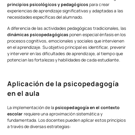
¿Por qué especializarte en psicopedagogía?
principios psicológicos y pedagógicos
para crear
experiencias de aprendizaje significativas y adaptadas a las
El Máster en Psicopedagogía de la UAX: Tu puerta de entrada a la
necesidades específicas del alumnado.
excelencia profesional
A diferencia de las actividades pedagógicas tradicionales, las
dinámicas psicopedagógicas
ponen especial énfasis en los
procesos cognitivos, emocionales y sociales que intervienen
en el aprendizaje. Su objetivo principal es identificar, prevenir
y intervenir en las dificultades de aprendizaje, al tiempo que
potencian las fortalezas y habilidades de cada estudiante.
Aplicación de la psicopedagogía
en el aula
La implementación de la
psicopedagogía en el contexto
escolar
requiere una aproximación sistemática y
fundamentada. Los docentes pueden aplicar estos principios
a través de diversas estrategias: