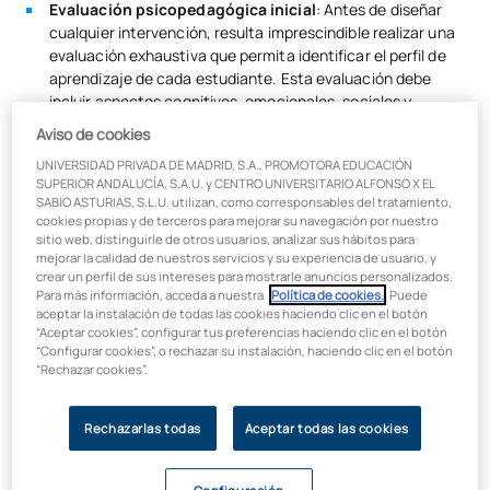
Evaluación psicopedagógica inicial
: Antes de diseñar
cualquier intervención, resulta imprescindible realizar una
evaluación exhaustiva que permita identificar el perfil de
aprendizaje de cada estudiante. Esta evaluación debe
incluir aspectos cognitivos, emocionales, sociales y
académicos, utilizando instrumentos validados y
Aviso de cookies
observación sistemática del comportamiento en el aula.
UNIVERSIDAD PRIVADA DE MADRID, S.A., PROMOTORA EDUCACIÓN
Adaptación metodológica
: La
psicopedagogía
promueve
SUPERIOR ANDALUCÍA, S.A.U. y CENTRO UNIVERSITARIO ALFONSO X EL
la diversificación metodológica como respuesta a la
SABIO ASTURIAS, S.L.U. utilizan, como corresponsables del tratamiento,
cookies propias y de terceros para mejorar su navegación por nuestro
heterogeneidad del alumnado. Esto implica la utilización
sitio web, distinguirle de otros usuarios, analizar sus hábitos para
simultánea de diferentes estrategias de enseñanza que
mejorar la calidad de nuestros servicios y su experiencia de usuario, y
contemplen los distintos estilos de aprendizaje: visual,
crear un perfil de sus intereses para mostrarle anuncios personalizados.
auditivo, kinestésico y lectoescritor.
Para más información, acceda a nuestra
Política de cookies.
. Puede
aceptar la instalación de todas las cookies haciendo clic en el botón
Intervención temprana
: La detección precoz de
“Aceptar cookies”, configurar tus preferencias haciendo clic en el botón
dificultades de aprendizaje permite implementar medidas
“Configurar cookies”, o rechazar su instalación, haciendo clic en el botón
de apoyo antes de que estas se consoliden. Los docentes
“Rechazar cookies”.
formados en psicopedagogía pueden identificar señales de
alerta y activar los protocolos de intervención
Rechazarlas todas
Aceptar todas las cookies
correspondientes.