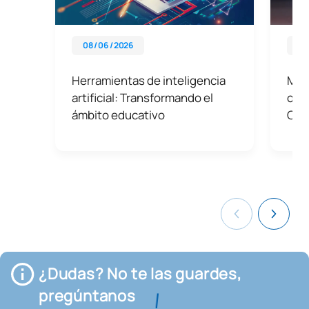
08 / 06 / 2026
08 
Herramientas de inteligencia
Más
artificial: Transformando el
opo
ámbito educativo
Cóm
¿Dudas? No te las guardes,
pregúntanos