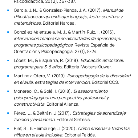
Psicodidáctica, 20(2), 367-387.
García, J. N., & González-Pienda, J. A. (2017).
Manual de
dificultades de aprendizaje: lenguaje, lecto-escritura y
matemáticas
. Editorial Narcea.
González-Valenzuela, M. J., & Martín-Ruiz, I. (2016).
Intervención temprana en dificultades de aprendizaje:
programas psicopedagógicos
. Revista Española de
Orientación y Psicopedagogía, 27(1), 8-24.
López, M., & Bisquerra, R. (2018).
Educación emocional:
programa para 3-6 años
. Editorial Wolters Kluwer.
Martínez-Otero, V. (2019).
Psicopedagogía de la diversidad
en el aula: estrategias de intervención
. Editorial CCS.
Monereo, C., & Solé, I. (2018).
El asesoramiento
psicopedagógico: una perspectiva profesional y
constructivista
. Editorial Alianza.
Pérez, L., & Beltrán, J. (2017).
Estrategias de aprendizaje:
función y evaluación
. Editorial Síntesis.
Rief, S., & Heimburge, J. (2020).
Cómo enseñar a todos los
niños en el aula inclusiva
. Editorial Paidós.