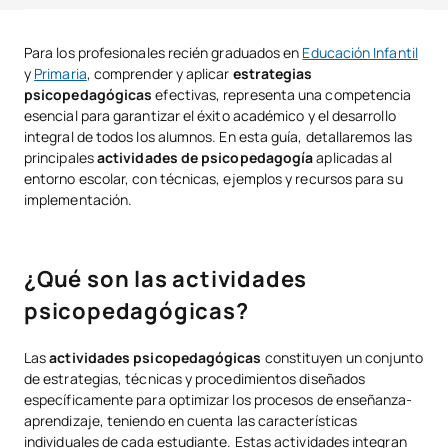
¿Qué son las actividades psicopedagógicas?
Para los profesionales recién graduados en
Educación Infantil
y
Primaria
, comprender y aplicar
estrategias
Aplicación de la psicopedagogía en el aula
psicopedagógicas
efectivas, representa una competencia
Actividades específicas del psicopedagogo con el alumnado
esencial para garantizar el éxito académico y el desarrollo
integral de todos los alumnos. En esta guía, detallaremos las
Ventajas de las actividades psicopedagógicas en el aula
principales
actividades de psicopedagogía
aplicadas al
entorno escolar, con técnicas, ejemplos y recursos para su
Técnicas utilizadas en psicopedagogía
implementación.
Talleres psicopedagógicos: estructura y objetivos
Juegos psicopedagógicos: aprendizaje lúdico
¿Qué son las actividades
Recursos psicopedagógicos fundamentales
psicopedagógicas?
Tendencias actuales en actividades psicopedagógicas
Las
actividades psicopedagógicas
constituyen un conjunto
de estrategias, técnicas y procedimientos diseñados
Implementación práctica: ejemplos concretos
específicamente para optimizar los procesos de enseñanza-
Tu futuro profesional comienza con la especialización adecuada
aprendizaje, teniendo en cuenta las características
individuales de cada estudiante. Estas actividades integran