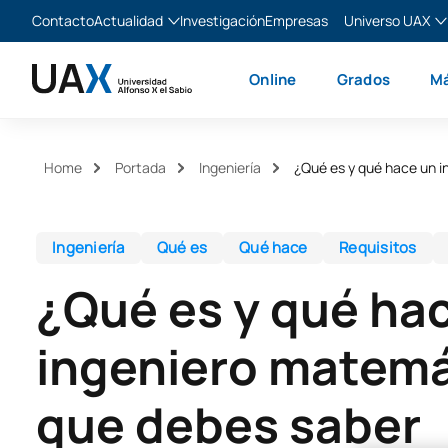
Contacto
Actualidad
Investigación
Empresas
Universo UAX
Blog
The Valley
Es
Online
Grados
Má
Noticias
XTART
En
MIR Asturias
Fr
Ita
Home
Portada
Ingeniería
¿Qué es y qué hace un 
Ingeniería
Qué es
Qué hace
Requisitos
¿Qué es y qué ha
ingeniero matemá
que debes saber