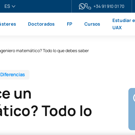
ES
+34 91 910 01 70
pañol
Estudiar 
steres
Doctorados
FP
Cursos
glish
UAX
ançais
liano
ingeniero matemático? Todo lo que debes saber
Diferencias
ce un
tico? Todo lo