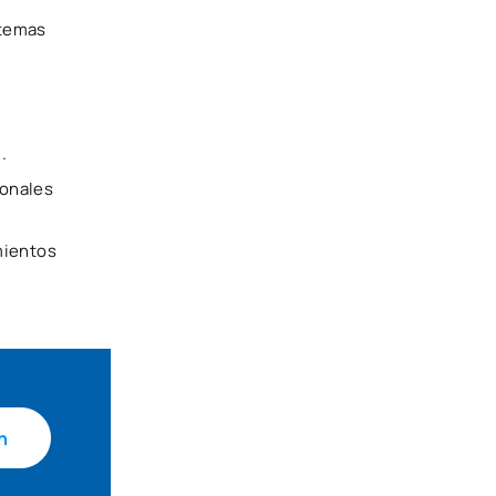
stemas
.
ionales
mientos
n