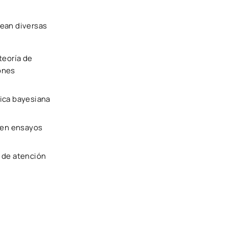
lean diversas
teoría de
iones
tica bayesiana
a en ensayos
s de atención