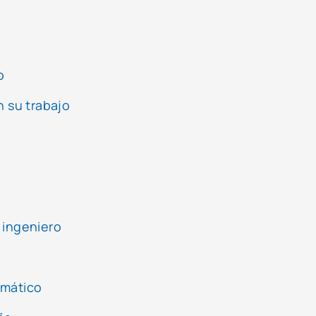
o
n su trabajo
 ingeniero
emático