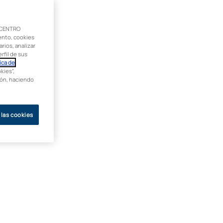
 CENTRO
ento, cookies
rios, analizar
rfil de sus
ica de
kies”,
ción, haciendo
 las cookies