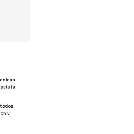
écnicas
hasta la
étodos
ión y