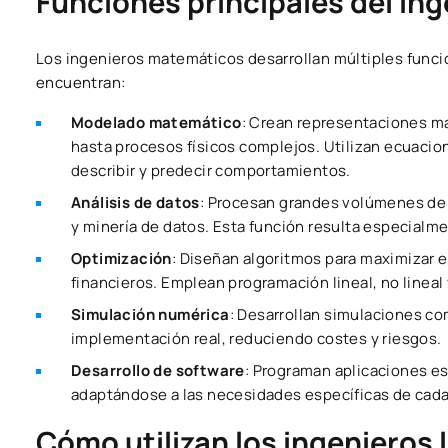
Funciones principales del in
Los ingenieros matemáticos desarrollan múltiples func
encuentran:
Modelado matemático
: Crean representaciones 
hasta procesos físicos complejos. Utilizan ecuacio
describir y predecir comportamientos.
Análisis de datos
: Procesan grandes volúmenes de 
y minería de datos. Esta función resulta especialmen
Optimización
: Diseñan algoritmos para maximizar e
financieros. Emplean programación lineal, no lineal
Simulación numérica
: Desarrollan simulaciones c
implementación real, reduciendo costes y riesgos.
Desarrollo de software
: Programan aplicaciones e
adaptándose a las necesidades específicas de cada
Cómo utilizan los ingenieros