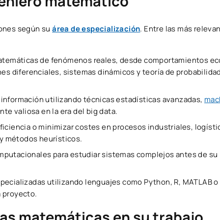
geniero matemático
iones según su
área de especialización
. Entre las más releva
matemáticas de fenómenos reales, desde comportamientos e
nes diferenciales, sistemas dinámicos y teoría de probabilida
información utilizando técnicas estadísticas avanzadas,
mach
te valiosa en la era del big data.
ficiencia o minimizar costes en procesos industriales, logísti
 y métodos heurísticos.
omputacionales para estudiar sistemas complejos antes de su
specializadas utilizando lenguajes como Python, R, MATLAB o
 proyecto.
 las matemáticas en su trabajo