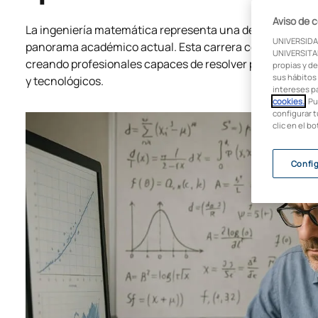
Aviso de 
La ingeniería matemática representa una de las disciplin
UNIVERSIDA
panorama académico actual. Esta carrera combina el rigo
UNIVERSITAR
creando profesionales capaces de resolver problemas co
propias y de
sus hábitos 
y tecnológicos.
intereses p
cookies.
. P
configurar t
clic en el b
Confi