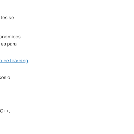
ntes se
conómicos
des para
ine learning
cos o
 C++,