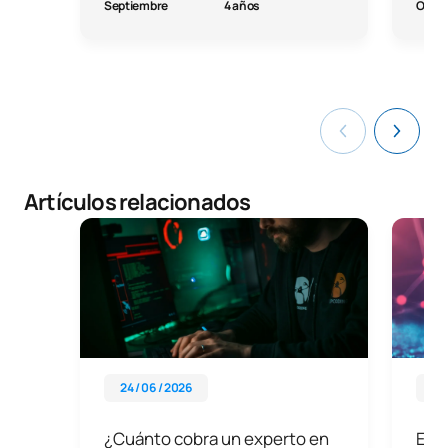
Septiembre
4 años
Octu
Artículos relacionados
24 / 06 / 2026
01 
¿Cuánto cobra un experto en
El i