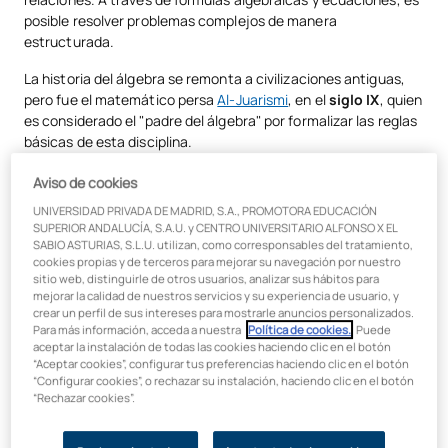
¿Qué problemas resuelve el álgebra?
posible resolver problemas complejos de manera
estructurada.
Diferencia entre álgebra y cálculo
La historia del álgebra se remonta a civilizaciones antiguas,
¿Dónde se utiliza el álgebra en la vida cotidiana?
pero fue el matemático persa
Al-Juarismi
, en el
siglo IX
, quien
¿Qué tan difícil es el álgebra?
es considerado el "padre del álgebra" por formalizar las reglas
básicas de esta disciplina.
El algebra es una rama fascinante
Aviso de cookies
UNIVERSIDAD PRIVADA DE MADRID, S.A., PROMOTORA EDUCACIÓN
Un ejemplo básico
SUPERIOR ANDALUCÍA, S.A.U. y CENTRO UNIVERSITARIO ALFONSO X EL
SABIO ASTURIAS, S.L.U. utilizan, como corresponsables del tratamiento,
cookies propias y de terceros para mejorar su navegación por nuestro
Un
ejemplo sencillo de álgebra
es una ecuación de primer
sitio web, distinguirle de otros usuarios, analizar sus hábitos para
grado:
mejorar la calidad de nuestros servicios y su experiencia de usuario, y
crear un perfil de sus intereses para mostrarle anuncios personalizados.
x+3 = 8
Para más información, acceda a nuestra
Política de cookies.
. Puede
aceptar la instalación de todas las cookies haciendo clic en el botón
En este caso, "x" es la incógnita que debemos calcular. Si
“Aceptar cookies”, configurar tus preferencias haciendo clic en el botón
restamos 3 de ambos lados, obtenemos el valor de "x":
“Configurar cookies”, o rechazar su instalación, haciendo clic en el botón
“Rechazar cookies”.
x = 5