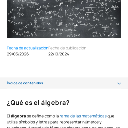
Fecha de actualización
Fecha de publicación
29/05/2026
22/10/2024
Índice de contenidos
¿Qué es el álgebra?
¿Qué es el álgebra?
¿Qué es lo más importante del álgebra?
El
álgebra
se define como la
rama de las matemáticas
que
Tipos de álgebra
utiliza símbolos y letras para representar números y
relaciones. A través de fórmulas algebraicas y ecuaciones, es