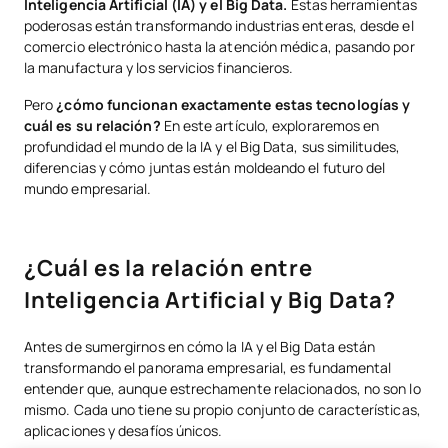
Inteligencia Artificial (IA) y el Big Data.
Estas herramientas
Casos reales de aplicaciones de la IA y el Big Data en un negocio
poderosas están transformando industrias enteras, desde el
comercio electrónico hasta la atención médica, pasando por
Regulación del uso del dato y la IA en España y Europa
la manufactura y los servicios financieros.
Ética en el uso del dato y la aplicación de la IA
Pero
¿cómo funcionan exactamente estas tecnologías y
cuál es su relación?
En este artículo, exploraremos en
Inteligencia Artificial, Big Data y el Futuro
profundidad el mundo de la IA y el Big Data, sus similitudes,
diferencias y cómo juntas están moldeando el futuro del
mundo empresarial.
¿Cuál es la relación entre
Inteligencia Artificial y Big Data?
Antes de sumergirnos en cómo la IA y el Big Data están
transformando el panorama empresarial, es fundamental
entender que, aunque estrechamente relacionados, no son lo
mismo. Cada uno tiene su propio conjunto de características,
aplicaciones y desafíos únicos.