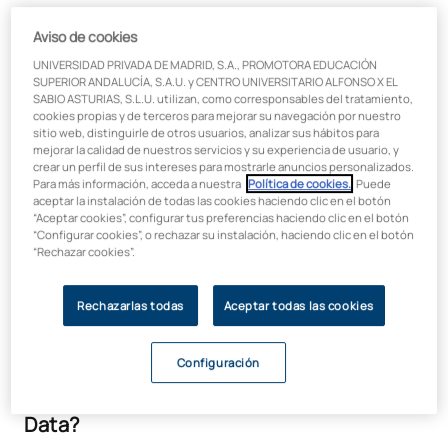
La
Inteligencia Artificial se refiere a la simulación de
Aviso de cookies
procesos de inteligencia humana por parte de
máquinas
, especialmente sistemas informáticos. Estos
UNIVERSIDAD PRIVADA DE MADRID, S.A., PROMOTORA EDUCACIÓN
procesos incluyen el aprendizaje, el razonamiento y la
SUPERIOR ANDALUCÍA, S.A.U. y CENTRO UNIVERSITARIO ALFONSO X EL
SABIO ASTURIAS, S.L.U. utilizan, como corresponsables del tratamiento,
autocorrección.
cookies propias y de terceros para mejorar su navegación por nuestro
Por otro lado,
el Big Data se refiere a conjuntos de
sitio web, distinguirle de otros usuarios, analizar sus hábitos para
mejorar la calidad de nuestros servicios y su experiencia de usuario, y
datos
que las aplicaciones de procesamiento de datos
crear un perfil de sus intereses para mostrarle anuncios personalizados.
tradicionales no pueden manejar. El Big Data no solo se
Para más información, acceda a nuestra
Política de cookies.
. Puede
caracteriza por su volumen, sino también por su variedad y
aceptar la instalación de todas las cookies haciendo clic en el botón
velocidad.
“Aceptar cookies”, configurar tus preferencias haciendo clic en el botón
“Configurar cookies”, o rechazar su instalación, haciendo clic en el botón
“Rechazar cookies”.
Aunque distintos, la IA y el Big Data están conectados en el
mundo actual de la tecnología y los negocios. Se podría decir
que tienen una relación, donde cada uno potencia y mejora
Rechazarlas todas
Aceptar todas las cookies
las capacidades del otro.
Configuración
¿Cómo funcionan juntas la IA y el Big
Data?