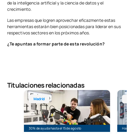
de la inteligencia artificial y la ciencia de datos y el
crecimiento.
Las empresas que logren aprovechar eficazmente estas
herramientas estarán bien posicionadas para liderar en sus
respectivos sectores en los próximos años.
¿Te apuntas a formar parte de esta revolución?
Titulaciones relacionadas
Grado en Inteligencia Artificial y Computación
Grado O
Madrid
Onl
30% de ayuda hasta el 15 de agosto
Hasta 3