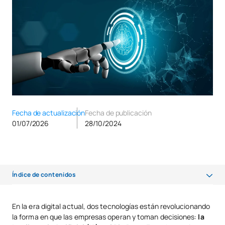
Fecha de actualización
Fecha de publicación
01/07/2026
28/10/2024
Índice de contenidos
¿Cuál es la relación entre Inteligencia Artificial y Big Data?
En la era digital actual, dos tecnologías están revolucionando
la forma en que las empresas operan y toman decisiones:
la
Todos los beneficios de combinar la inteligencia artificial y el Big Data