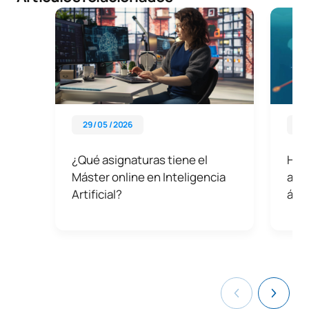
29 / 05 / 2026
08 
¿Qué asignaturas tiene el
Herr
Máster online en Inteligencia
arti
Artificial?
ámb