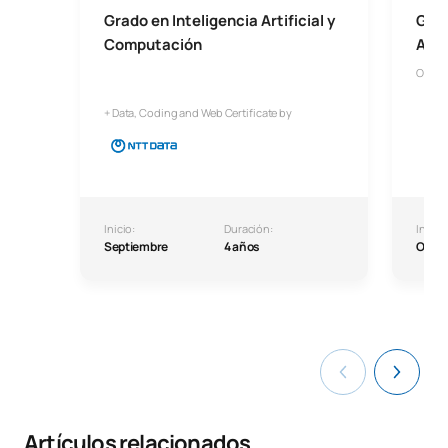
Grado en Inteligencia Artificial y
Grad
Computación
Arti
Onlin
+ Data, Coding and Web Certificate by
Inicio:
Duración:
Inicio:
Septiembre
4 años
Octu
Artículos relacionados