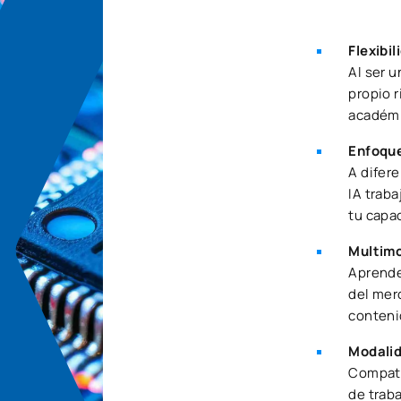
Flexibil
Al ser 
propio r
académi
Enfoque
A difere
IA traba
tu capac
Multimo
Aprende
del mer
conteni
Modalid
Compati
de traba