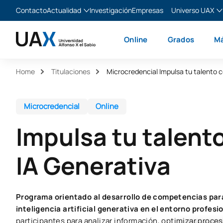
Contacto
Actualidad
Investigación
Empresas
Universo UAX
Blog
The Valley
Es
Online
Grados
Má
Noticias
XTART
En
MIR Asturias
Fr
Home
Titulaciones
Ita
Microcredencial
Online
Impulsa tu talento
IA Generativa
Programa orientado al desarrollo de competencias para
inteligencia artificial generativa en el entorno profesi
participantes para analizar información, optimizar proces