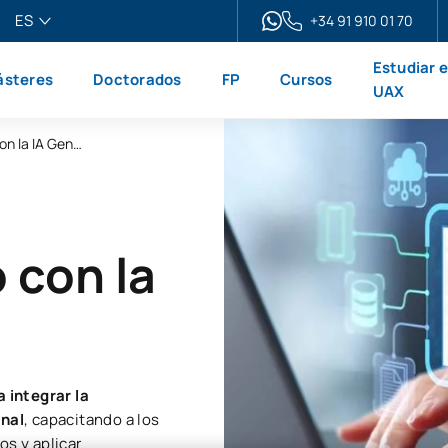
ES
+34 91 910 01 70
pañol
Estudiar 
steres
Doctorados
FP
Cursos
glish
UAX
ançais
Microcredencial Impulsa tu talento con la IA Generativa
liano
 con la
 integrar la
onal
, capacitando a los
os y aplicar