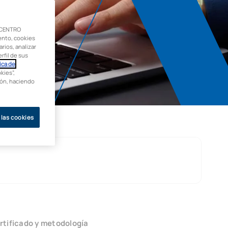
 CENTRO
ento, cookies
rios, analizar
rfil de sus
ica de
kies”,
ción, haciendo
 las cookies
rtificado y metodología