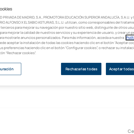
cookies
D PRIVADA DE MADRID, S.A., PROMOTORA EDUCACIÓN SUPERIOR ANDALUCÍA, S.A.U. y
IO ALFONSO X EL SABIO ASTURIAS, S.L.U. utilizan, como corresponsables del tratami
 terceros para mejorar su navegación por nuestro sitio web, distinguirle de otros usua
para mejorar la calidad de nuestros servicios y su experiencia de usuario, y crear un pe
ara mostrarle anuncios personalizados. Para más información, acceda a nuestra
Polít
uede aceptar la instalación de todas las cookies haciendo clic en el botón “Aceptar coo
us preferencias haciendo clic en el botón “Configurar cookies”, o rechazar su instala
otón “Rechazar cookies”.
guración
Rechazarlas todas
Aceptar todas
Ce