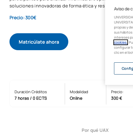
soluciones innovadoras de forma ética y responsable.
Aviso de 
Precio: 300€
UNIVERSIDA
UNIVERSITAR
propias y de
sus hábitos 
intereses p
Matricúlate ahora
cookies.
. P
configurar t
clic en el b
Confi
Duración Créditos
Modalidad
Precio:
7 horas / 0 ECTS
Online
300 €
Por qué UAX