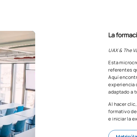
La formaci
UAX & The Va
Esta microcr
referentes q
Aquí encontr
experiencia d
adaptado a t
Al hacer cli
formativo de
e iniciar la 
Matricúla