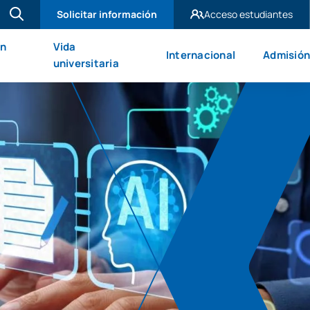
Solicitar información
Acceso estudiantes
UAX Madrid
en
Vida
Internacional
Admisión
UAX Mare Nostrum
universitaria