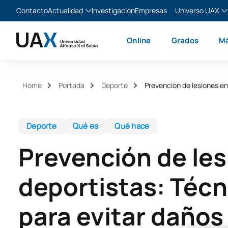
Contacto
Actualidad
Investigación
Empresas
Universo UAX
Blog
The Valley
Es
Online
Grados
Má
Noticias
XTART
En
MIR Asturias
Fr
Ita
Home
Portada
Deporte
Prevención de lesiones en
Deporte
Qué es
Qué hace
Prevención de les
deportistas: Técn
para evitar daños