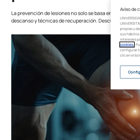
Aviso de 
La prevención de lesiones no solo se basa en el entrenam
UNIVERSIDA
descanso y técnicas de recuperación. Descubre cómo evit
UNIVERSITAR
propias y de
sus hábitos 
intereses p
cookies.
. P
configurar t
clic en el b
Confi