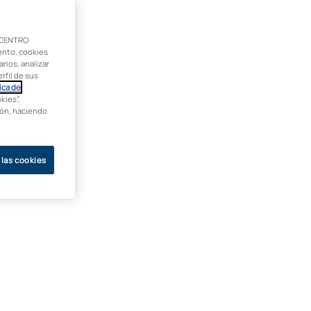
 CENTRO
ento, cookies
rios, analizar
rfil de sus
ica de
kies”,
ción, haciendo
 las cookies