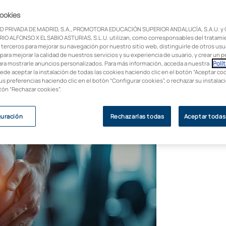
cookies
iento, también incluye nutrición,
D PRIVADA DE MADRID, S.A., PROMOTORA EDUCACIÓN SUPERIOR ANDALUCÍA, S.A.U. y
ar problemas físicos en este post.
IO ALFONSO X EL SABIO ASTURIAS, S.L.U. utilizan, como corresponsables del tratami
 terceros para mejorar su navegación por nuestro sitio web, distinguirle de otros usua
para mejorar la calidad de nuestros servicios y su experiencia de usuario, y crear un pe
ara mostrarle anuncios personalizados. Para más información, acceda a nuestra
Polít
uede aceptar la instalación de todas las cookies haciendo clic en el botón “Aceptar coo
us preferencias haciendo clic en el botón “Configurar cookies”, o rechazar su instala
otón “Rechazar cookies”.
guración
Rechazarlas todas
Aceptar todas