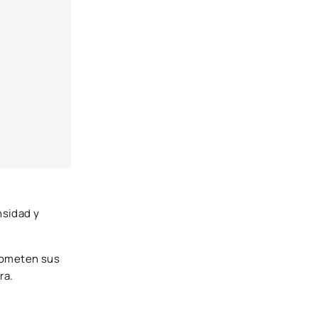
nsidad y
 someten sus
ra.