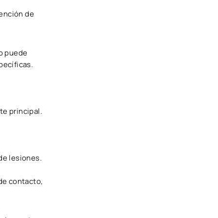
vención de
to puede
pecíficas.
e principal.
 de lesiones.
de contacto,