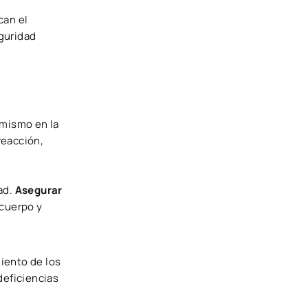
can el
guridad
 mismo en la
reacción,
ad.
Asegurar
 cuerpo y
miento de los
deficiencias