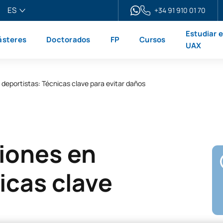
ES
+34 91 910 01 70
pañol
Estudiar 
steres
Doctorados
FP
Cursos
glish
UAX
ançais
liano
 deportistas: Técnicas clave para evitar daños
iones en
icas clave