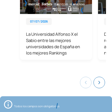
07 / 07 / 2026
06 
La Universidad Alfonso X el
Des
Sabio entre las mejores
reto
universidades de España en
aca
los mejores Rankings
nue
Todos los campos son obligatorios