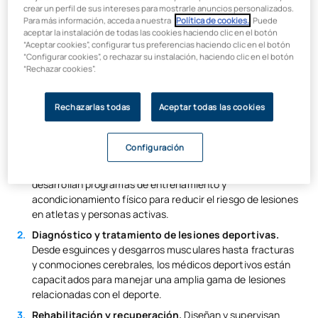
crear un perfil de sus intereses para mostrarle anuncios personalizados.
Para más información, acceda a nuestra
Política de cookies.
. Puede
A qué se dedica la medicina deportiva:
aceptar la instalación de todas las cookies haciendo clic en el botón
“Aceptar cookies”, configurar tus preferencias haciendo clic en el botón
ámbito de actuación
“Configurar cookies”, o rechazar su instalación, haciendo clic en el botón
“Rechazar cookies”.
El campo de acción de la medicina deportiva es amplio y
Rechazarlas todas
Aceptar todas las cookies
variado. ¿Qué hace un médico del deporte? Algunas de las
principales áreas en las que se desempeñan estos
profesionales son:
Configuración
Prevención de lesiones
.
Los médicos deportivos
desarrollan programas de entrenamiento y
acondicionamiento físico para reducir el riesgo de lesiones
en atletas y personas activas.
Diagnóstico y tratamiento de lesiones deportivas.
Desde esguinces y desgarros musculares hasta fracturas
y conmociones cerebrales, los médicos deportivos están
capacitados para manejar una amplia gama de lesiones
relacionadas con el deporte.
Rehabilitación y recuperación.
Diseñan y supervisan