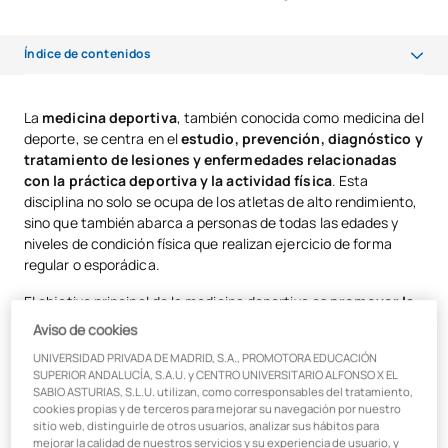
Índice de contenidos
A qué se dedica la medicina deportiva: ámbito de actuación
La
medicina deportiva
, también conocida como medicina del
deporte, se centra en el
estudio, prevención, diagnóstico y
Especialidades de la medicina deportiva
tratamiento de lesiones y enfermedades relacionadas
La situación de la especialidad de medicina del deporte en España
con la práctica deportiva y la actividad física
. Esta
disciplina no solo se ocupa de los atletas de alto rendimiento,
¿Es posible formarse en medicina deportiva?
sino que también abarca a personas de todas las edades y
niveles de condición física que realizan ejercicio de forma
El Máster en Medicina Deportiva de UAX
regular o esporádica.
El objetivo principal de la medicina deportiva es
promover la
salud y el bienestar a través de la actividad física
, así
Aviso de cookies
como optimizar el rendimiento deportivo de manera segura y
UNIVERSIDAD PRIVADA DE MADRID, S.A., PROMOTORA EDUCACIÓN
efectiva. Para lograr esto, los médicos deportivos
aplican
SUPERIOR ANDALUCÍA, S.A.U. y CENTRO UNIVERSITARIO ALFONSO X EL
conocimientos de diversas áreas médicas
, como la
SABIO ASTURIAS, S.L.U. utilizan, como corresponsables del tratamiento,
ortopedia, la cardiología, la nutrición y la fisiología del
cookies propias y de terceros para mejorar su navegación por nuestro
sitio web, distinguirle de otros usuarios, analizar sus hábitos para
ejercicio.
mejorar la calidad de nuestros servicios y su experiencia de usuario, y