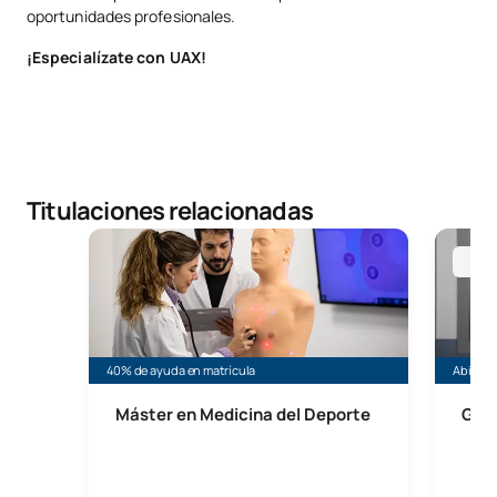
oportunidades profesionales.
¡Especialízate con UAX!
Titulaciones relacionadas
Máster en Medicina del Deporte
Grado e
Mad
40% de ayuda en matrícula
Abierta
Máster en Medicina del Deporte
Grad