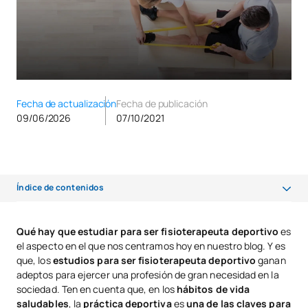
Fecha de actualización
Fecha de publicación
09/06/2026
07/10/2021
Índice de contenidos
¿Qué hay que estudiar para ser fisioterapeuta deportivo?
Qué hay que estudiar para ser fisioterapeuta deportivo
es
el aspecto en el que nos centramos hoy en nuestro blog. Y es
La empleabilidad de los fisioterapeutas deportivos
que, los
estudios para ser fisioterapeuta deportivo
ganan
Salario medio de un fisioterapeuta deportivo en España
adeptos para ejercer una profesión de gran necesidad en la
sociedad. Ten en cuenta que, en los
hábitos de vida
saludables
, la
práctica deportiva
es
una de las claves para