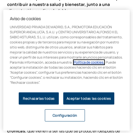
contribuir a nuestra salud y bienestar, junto a una
alimentación cardiosaludable
.
Aviso de cookies
Con la práctica deportiva
, estamos
expuestos a
UNIVERSIDAD PRIVADA DE MADRID, S.A., PROMOTORA EDUCACIÓN
manifestar ciertos tipos de lesiones deportivas
si no
SUPERIOR ANDALUCÍA, S.A.U. y CENTRO UNIVERSITARIO ALFONSO X EL
prestamos especial atención a las medidas de prevención
SABIO ASTURIAS, S.L.U. utilizan, como corresponsables del tratamiento,
para evitar estas dolencias. Es evidente que al practicar
cookies propias y de terceros para mejorar su navegación por nuestro
deporte, hay que hacerlo de forma segura y teniendo especial
sitio web, distinguirle de otros usuarios, analizar sus hábitos para
cuidado para no lesionarnos.
mejorar la calidad de nuestros servicios y su experiencia de usuario, y
crear un perfil de sus intereses para mostrarle anuncios personalizados.
Para más información, acceda a nuestra
Política de cookies.
. Puede
Si al hacer ejercicio nos lesionamos
, tendremos que
aceptar la instalación de todas las cookies haciendo clic en el botón
recurrir al fisioterapeuta deportivo
para poder recibir la
“Aceptar cookies”, configurar tus preferencias haciendo clic en el botón
asistencia necesaria para recuperarnos de la lesión. Es el
“Configurar cookies”, o rechazar su instalación, haciendo clic en el botón
profesional capaz de abordar las técnicas en fisioterapia
“Rechazar cookies”.
y rehabilitación
más punteras
para recuperarse al cien por
cien de cualquier lesión a la que nos enfrentemos.
Rechazarlas todas
Aceptar todas las cookies
En lo que respecta a la clasificación y
tipos de lesiones
deportivas
, se encuentran las
agudas
, es decir, las que
Configuración
ocurren de repente mientras se hace ejercicio (por ejemplo,
fracturas de huesos o distensiones en la espalda); y las
crónicas
, que vienen a ser las que se producen después de