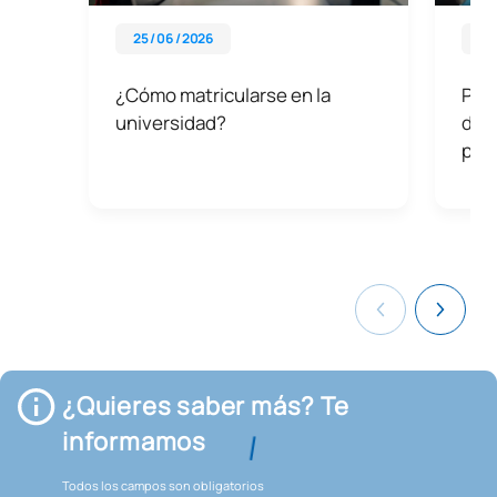
25 / 06 / 2026
08 
¿Cómo matricularse en la
Pre
universidad?
depo
para
¿Quieres saber más? Te
informamos
Todos los campos son obligatorios