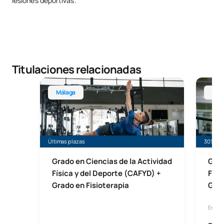
lesiones deportivas.
Titulaciones relacionadas
Grado en Ciencias de la Actividad Física y del Dep
Grado e
Málaga
Mad
Últimas plazas
30% de 
Grado en Ciencias de la Actividad
Grad
Física y del Deporte (CAFYD) +
Físi
Grado en Fisioterapia
Grad
En co