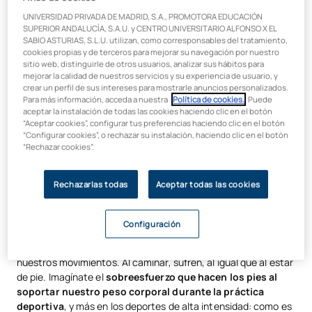
las 15 titulaciones con mejor inserción laboral según U-
Prevención de lesiones y mejora del rendimiento
UNIVERSIDAD PRIVADA DE MADRID, S.A., PROMOTORA EDUCACIÓN
Ranking. Como en cualquier otra rama sanitaria, quienes se
SUPERIOR ANDALUCÍA, S.A.U. y CENTRO UNIVERSITARIO ALFONSO X EL
forman para ser
profesionales podólogos
, tras la obtención
SABIO ASTURIAS, S.L.U. utilizan, como corresponsables del tratamiento,
del título también pueden
especializarse
en una área
cookies propias y de terceros para mejorar su navegación por nuestro
concreta para poder ejercer la profesión en cualquier
clínica o
sitio web, distinguirle de otros usuarios, analizar sus hábitos para
mejorar la calidad de nuestros servicios y su experiencia de usuario, y
centro sanitario
.
crear un perfil de sus intereses para mostrarle anuncios personalizados.
Para más información, acceda a nuestra
Política de cookies.
. Puede
De entre las
especialidades
de
podología
, hoy nos centramos
aceptar la instalación de todas las cookies haciendo clic en el botón
en la
podología deportiva
, una especialidad cada vez más
“Aceptar cookies”, configurar tus preferencias haciendo clic en el botón
en auge ante el considerable aumento de personas que han
“Configurar cookies”, o rechazar su instalación, haciendo clic en el botón
“Rechazar cookies”.
incorporado a su día a día la
práctica deportiva
, así como al
gran número de
deportistas de élite
que se dedican
profesionalmente a una modalidad deportiva.
Rechazarlas todas
Aceptar todas las cookies
Es evidente que la
salud del pie
es fundamental para
cualquier persona, sea de la edad que sea. Los pies soportan
Configuración
el peso de todo el cuerpo y sufren más de la cuenta debido a
la sobrecarga a la que están expuestos en cada uno de
nuestros movimientos. Al caminar, sufren, al igual que al estar
de pie. Imagínate el
sobreesfuerzo que hacen los pies al
soportar nuestro peso corporal durante la práctica
deportiva
, y más en los deportes de alta intensidad: como es