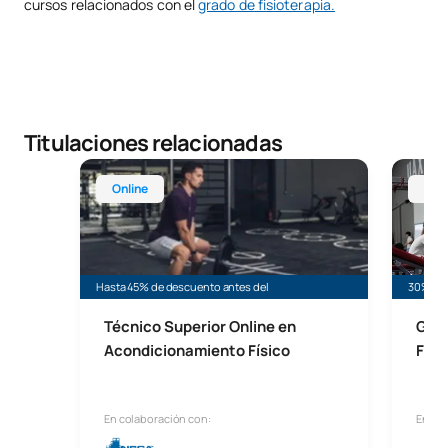
cursos relacionados con el
grado de fisioterapia.
Titulaciones relacionadas
Técnico Superior Online en Acondicionamiento Fís
Grado e
Online
Mad
Hasta 45% de descuento antes del
30% de 
Técnico Superior Online en
Grad
Acondicionamiento Físico
Físi
En colaboración con:
En co