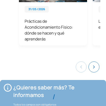
31 / 05 / 2026
08 
Prácticas de
Las 
Acondicionamiento Físico:
en 
dónde se hacen y qué
aprenderás
¿Quieres saber más? Te
informamos
Todos los campos son obligatorios