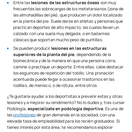
Entre las
lesiones de las estructuras óseas
son muy
frecuentes las sobrecargas de los metatarsianos (zona de
las almohadillas del pie), que producen un dolor localizado
en la planta del pie. Suele darse en atletas y personas que
practican deportes de alto impacto, las cuales llevan un
calzado con una suela muy delgada; o en bailarinas
clásicas que soportan mucho peso de puntillas.
Se pueden producir
lesiones en las estructuras
superiores de la planta del pie
, dependiendo de la
biomecánica y de la manera en que una persona corra,
camine o practique un deporte. Entre ellas, cabe destacar
los esguinces de repetición del tobillo. Una pronación
acentuada puede llegar a ocasionar trastornos en las
rodillas, de menisco, o de rótula, entre otros.
¿Te gustaría ayudar a los deportistas a prevenir estas y otras
lesiones y a mejorar su rendimiento? No lo dudes y, tras cursar
Podología,
especialízate en podología deportiva
. Es una de
las
profesiones
de gran demanda en la sociedad, con una
elevada tasa de empleabilidad para los recién graduados. Si
tienes interés por esta área, te recomendamos explorar