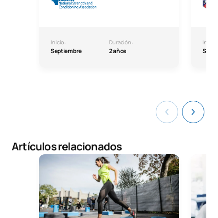
Inicio:
Duración:
Inicio:
Septiembre
2 años
Septi
Artículos relacionados