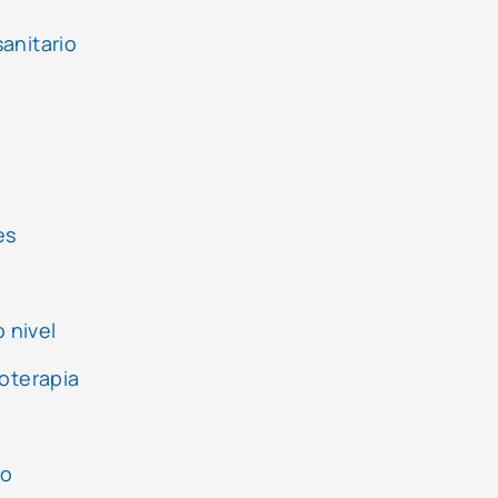
sanitario
es
 nivel
oterapia
io