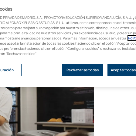
cookies
ia? Descubre la multitud de salidas
D PRIVADA DE MADRID, S.A., PROMOTORA EDUCACIÓN SUPERIOR ANDALUCÍA, S.A.U. y
España, desde hospitales y clínicas hasta
IO ALFONSO X EL SABIO ASTURIAS, S.L.U. utilizan, como corresponsables del tratami
 terceros para mejorar su navegación por nuestro sitio web, distinguirle de otros usua
para mejorar la calidad de nuestros servicios y su experiencia de usuario, y crear un pe
ara mostrarle anuncios personalizados. Para más información, acceda a nuestra
Polít
uede aceptar la instalación de todas las cookies haciendo clic en el botón “Aceptar coo
us preferencias haciendo clic en el botón “Configurar cookies”, o rechazar su instala
otón “Rechazar cookies”.
guración
Rechazarlas todas
Aceptar todas