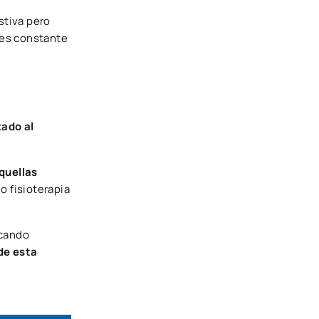
stiva pero
 es constante
zado al
quellas
o fisioterapia
icando
 de esta