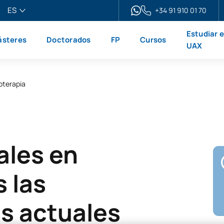
ES
+34 91 910 01 70
pañol
Estudiar 
steres
Doctorados
FP
Cursos
glish
UAX
ançais
liano
ioterapia
ales en
s las
s actuales