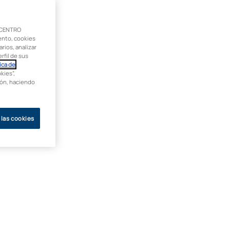
 CENTRO
ento, cookies
rios, analizar
rfil de sus
ica de
kies”,
ción, haciendo
 las cookies