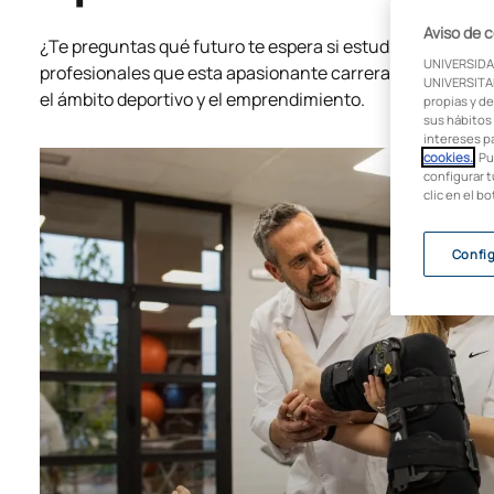
Aviso de 
¿Te preguntas qué futuro te espera si estudias fisioterap
UNIVERSIDA
profesionales que esta apasionante carrera te ofrece en 
UNIVERSITAR
el ámbito deportivo y el emprendimiento.
propias y de
sus hábitos 
intereses p
cookies.
. P
configurar t
clic en el b
Confi