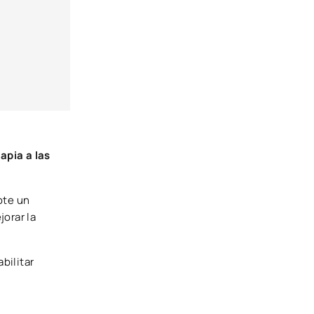
rapia a las
ote un
jorar la
bilitar