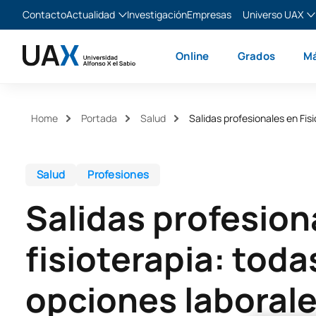
Contacto
Actualidad
Investigación
Empresas
Universo UAX
Blog
The Valley
Es
Online
Grados
Má
Noticias
XTART
En
MIR Asturias
Fr
Ita
Home
Portada
Salud
Salidas profesionales en Fis
Salud
Profesiones
Salidas profesion
fisioterapia: toda
opciones laborale