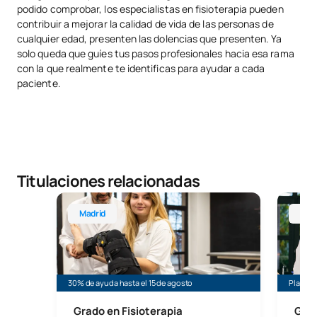
podido comprobar, los especialistas en fisioterapia pueden
contribuir a mejorar la calidad de vida de las personas de
cualquier edad, presenten las dolencias que presenten. Ya
solo queda que guíes tus pasos profesionales hacia esa rama
con la que realmente te identificas para ayudar a cada
paciente.
Titulaciones relacionadas
Grado en Fisioterapia
Grado e
Madrid
Mál
30% de ayuda hasta el 15 de agosto
Plazas 
Grado en Fisioterapia
Grad