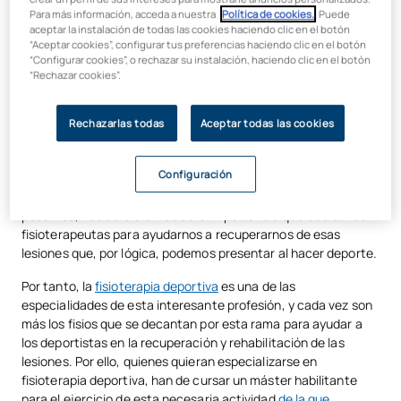
del conocimiento, ya que cada vez son más demandados los
Para más información, acceda a nuestra
Política de cookies.
. Puede
aceptar la instalación de todas las cookies haciendo clic en el botón
profesionales que sean expertos en algún aspecto concreto
“Aceptar cookies”, configurar tus preferencias haciendo clic en el botón
de su actividad profesional.
“Configurar cookies”, o rechazar su instalación, haciendo clic en el botón
“Rechazar cookies”.
Con el paso de los años, la
fisioterapia
ha ido creciendo en
número de
especialidades
. Y es que, la sociedad en general,
en algún momento de su vida, precisará de la ayuda de estos
Rechazarlas todas
Aceptar todas las cookies
especialistas para el abordaje de su patología o lesión
concreta. Si a esto le añadimos que cada vez somos más
Configuración
conscientes de la importancia de la actividad física para llegar
a la edad avanzada con el estado de salud más óptimo que
podamos, nos cercioramos de la importancia que cobran los
fisioterapeutas para ayudarnos a recuperarnos de esas
lesiones que, por lógica, podemos presentar al hacer deporte.
Por tanto, la
fisioterapia deportiva
es una de las
especialidades de esta interesante profesión, y cada vez son
más los fisios que se decantan por esta rama para ayudar a
los deportistas en la recuperación y rehabilitación de las
lesiones. Por ello, quienes quieran especializarse en
fisioterapia deportiva, han de cursar un máster habilitante
para el ejercicio de esta necesaria actividad
de la que