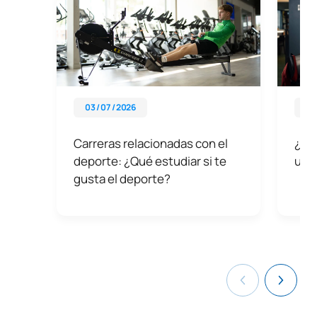
03 / 07 / 2026
25 
Carreras relacionadas con el
¿Có
deporte: ¿Qué estudiar si te
uni
gusta el deporte?