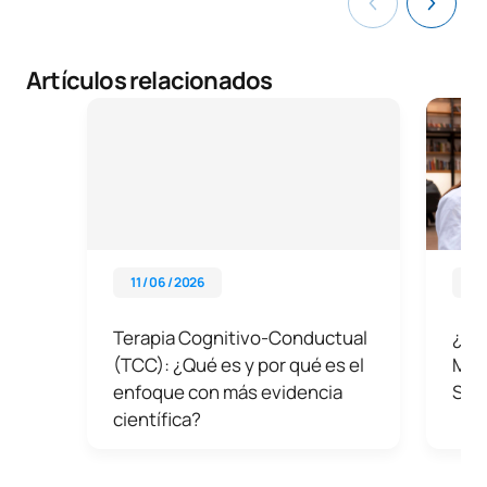
Artículos relacionados
11 / 06 / 2026
29 
Terapia Cognitivo-Conductual
¿Qué
(TCC): ¿Qué es y por qué es el
Mást
enfoque con más evidencia
Sani
científica?