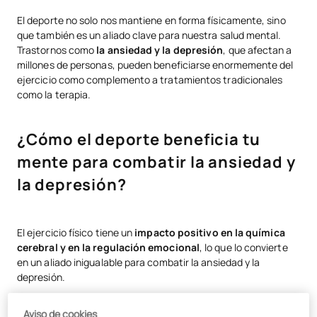
¿Cómo el deporte beneficia tu mente para combatir la ansiedad y la
El deporte no solo nos mantiene en forma físicamente, sino
depresión?
que también es un aliado clave para nuestra salud mental.
Trastornos como
la ansiedad y la depresión
, que afectan a
Consejos para que la ansiedad no te impida hacer deporte
millones de personas, pueden beneficiarse enormemente del
¿Cuál es el mejor deporte para la ansiedad? Tipos de ejercicio físico
ejercicio como complemento a tratamientos tradicionales
como la terapia.
Ayuda a dominar la ansiedad con una titulación universitaria
vinculada al deporte y psicología
¿Cómo el deporte beneficia tu
mente para combatir la ansiedad y
la depresión?
El ejercicio físico tiene un
impacto positivo en la química
cerebral y en la regulación emocional
, lo que lo convierte
en un aliado inigualable para combatir la ansiedad y la
depresión.
Algunos de los beneficios clave incluyen:
Aviso de cookies