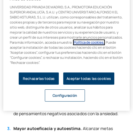
Liberación de endorfinas.
El deporte estimula la
UNIVERSIDAD PRIVADA DE MADRID, S.A., PROMOTORA EDUCACIÓN
producción de endorfinas, conocidas como las "hormonas
SUPERIOR ANDALUCÍA, S.A.U. y CENTRO UNIVERSITARIO ALFONSO X EL
de la felicidad". Estas sustancias químicas naturales
SABIO ASTURIAS, S.L.U. utilizan, como corresponsables del tratamiento,
cookies propias y de terceros para mejorar su navegación por nuestro
actúan como analgésicos naturales y generan una
sitio web, distinguirle de otros usuarios, analizar sus hábitos para
sensación de bienestar y euforia, contrarrestando los
mejorar la calidad de nuestros servicios y su experiencia de usuario, y
efectos de la ansiedad.
crear un perfil de sus intereses para mostrarle anuncios personalizados.
Para más información, acceda a nuestra
Política de cookies.
. Puede
aceptar la instalación de todas las cookies haciendo clic en el botón
Esto explica por qué muchas personas experimentan una
“Aceptar cookies”, configurar tus preferencias haciendo clic en el botón
mejora en su estado de ánimo después de hacer ejercicio.
“Configurar cookies”, o rechazar su instalación, haciendo clic en el botón
“Rechazar cookies”.
Meditación en movimiento.
Actividades como correr,
nadar, practicar yoga o el tai-chi, promueven la
Rechazarlas todas
Aceptar todas las cookies
concentración en el momento presente y la conexión
cuerpo-mente.
Configuración
Esta meditación activa en movimiento ayuda a calmar la
mente, reducir el estrés y la ansiedad, rompiendo el ciclo
de pensamientos negativos asociados con la ansiedad.
Mayor autoeficacia y autoestima.
Alcanzar metas