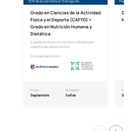
30% de ayuda hasta el 15 de agosto
Plazas 
Grado en Ciencias de la Actividad
Dobl
Física y el Deporte (CAFYD) +
Nutr
Grado en Nutrición Humana y
Dietética
El grado en Nutrición Humana y Dietética se
impartirá de manera online
En colaboración con:
Inicio:
Duración:
Inicio:
Septiembre
5 años
Septi