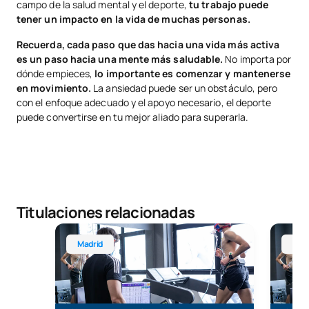
campo de la salud mental y el deporte,
tu trabajo puede
tener un impacto en la vida de muchas personas.
Recuerda, cada paso que das hacia una vida más activa
es un paso hacia una mente más saludable.
No importa por
dónde empieces,
lo importante es comenzar y mantenerse
en movimiento.
La ansiedad puede ser un obstáculo, pero
con el enfoque adecuado y el apoyo necesario, el deporte
puede convertirse en tu mejor aliado para superarla.
Titulaciones relacionadas
Grado en Ciencias de la Actividad Física y del Dep
Grado e
Madrid
Mál