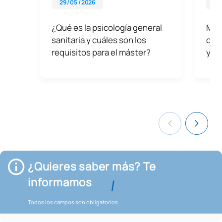
29 / 05 / 2026
08 
¿Qué es la psicología general
Medi
sanitaria y cuáles son los
cuál
requisitos para el máster?
y c
¿Quieres saber más? Te
informamos
Todos los campos son obligatorios