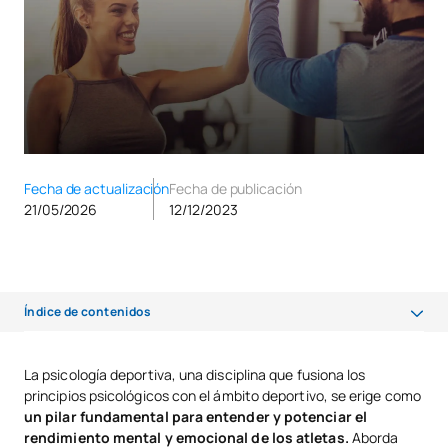
Fecha de actualización
Fecha de publicación
21/05/2026
12/12/2023
Índice de contenidos
Objetivos y Beneficios de la Psicología Deportiva
La psicología deportiva, una disciplina que fusiona los
principios psicológicos con el ámbito deportivo, se erige como
Cuál es el papel del psicólogo deportivo
un pilar fundamental para entender y potenciar el
Funciones y responsabilidades del psicólogo deportivo
rendimiento mental y emocional de los atletas.
Aborda