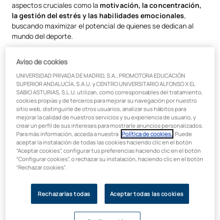
aspectos cruciales como la
motivación, la concentración,
Áreas de intervención del psicólogo deportivo
la gestión del estrés y las habilidades emocionales
,
buscando maximizar el potencial de quienes se dedican al
Aplicaciones de la psicología deportiva
mundo del deporte.
Formación en psicología deportiva
Aviso de cookies
Objetivos y Beneficios de la
UNIVERSIDAD PRIVADA DE MADRID, S.A., PROMOTORA EDUCACIÓN
SUPERIOR ANDALUCÍA, S.A.U. y CENTRO UNIVERSITARIO ALFONSO X EL
Psicología Deportiva
SABIO ASTURIAS, S.L.U. utilizan, como corresponsables del tratamiento,
cookies propias y de terceros para mejorar su navegación por nuestro
sitio web, distinguirle de otros usuarios, analizar sus hábitos para
Esta rama de la psicología no solo persigue la optimización del
mejorar la calidad de nuestros servicios y su experiencia de usuario, y
rendimiento deportivo, sino que va más allá, buscando
crear un perfil de sus intereses para mostrarle anuncios personalizados.
mejorar la calidad de vida de los atletas y fomentar un
Para más información, acceda a nuestra
Política de cookies.
. Puede
aceptar la instalación de todas las cookies haciendo clic en el botón
entorno positivo en la competición. Algunos de los beneficios
“Aceptar cookies”, configurar tus preferencias haciendo clic en el botón
clave incluyen:
“Configurar cookies”, o rechazar su instalación, haciendo clic en el botón
“Rechazar cookies”.
Mejora del Rendimiento:
La psicología deportiva trabaja
en ayudar a los deportistas a alcanzar su máximo
potencial, superando barreras mentales y mejorando la
Rechazarlas todas
Aceptar todas las cookies
consistencia en sus resultados.
Bienestar Emocional:
Contribuye a la salud mental