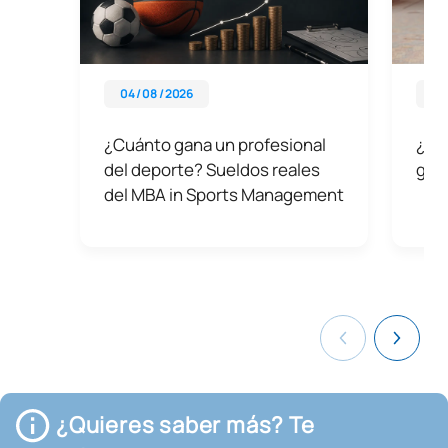
04 / 08 / 2026
08 
¿Cuánto gana un profesional
¿Qué
del deporte? Sueldos reales
gra
del MBA in Sports Management
¿Quieres saber más? Te