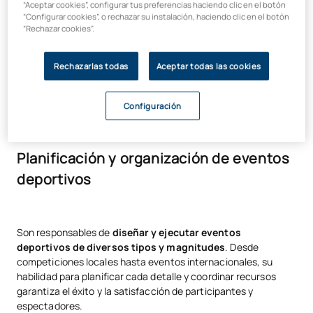
Experiencia UAX
“Aceptar cookies”, configurar tus preferencias haciendo clic en el botón
Innovación y creatividad
“Configurar cookies”, o rechazar su instalación, haciendo clic en el botón
“Rechazar cookies”.
Funciones de un gestor deportivo
Rechazarlas todas
Aceptar todas las cookies
Las funciones de un gerente deportivo son variadas y abarcan
Configuración
diferentes
áreas de la gestión y administración deportiva.
Planificación y organización de eventos
deportivos
Son responsables de
diseñar y ejecutar eventos
deportivos de diversos tipos y magnitudes
. Desde
competiciones locales hasta eventos internacionales, su
habilidad para planificar cada detalle y coordinar recursos
garantiza el éxito y la satisfacción de participantes y
espectadores.