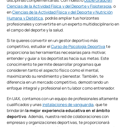
disciplinas complementarias. Con nuestro
Doble Grado en
Ciencias de la Actividad Física y del Deporte y Fisioterapia
, o
en
Ciencias de la Actividad Física y del Deporte y Nutrición
Humana y Dietética
, podrás ampliar tus horizontes
profesionales y convertirte en un experto multidisciplinario en
el campo del deporte y la salud.
Si te quieres convertir en un gestor deportivo más
competitivo, estudiar el
Curso de Psicología Deportiva
te
proporciona las herramientas necesarias para motivar,
entender y guiar a los deportistas hacia sus metas. Este
conocimiento te permite desarrollar programas que
consideren tanto el aspecto físico como el mental,
maximizando su rendimiento y bienestar. También, te
diferencia en un mercado competitivo, demostrando un
enfoque integral y profesional en tu labor como entrenador.
En UAX, contamos con un equipo de profesionales altamente
cualificados y unas
instalaciones de vanguardia
, que te
brindarán
la mejor experiencia educativa en el ámbito
deportivo
. Además, nuestra red de colaboraciones con
empresas y organizaciones deportivas, te proporcionará