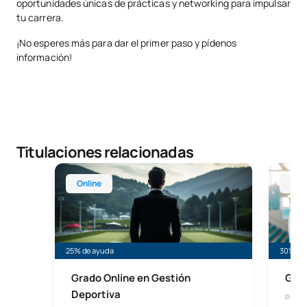
oportunidades únicas de prácticas y networking para impulsar
tu carrera.
¡No esperes más para dar el primer paso y pídenos
información!
Titulaciones relacionadas
Grado Online en Gestión Deportiva
Grado e
Online
Mad
25% de ayuda
30% de 
Grado Online en Gestión
Grad
Deportiva
Presen