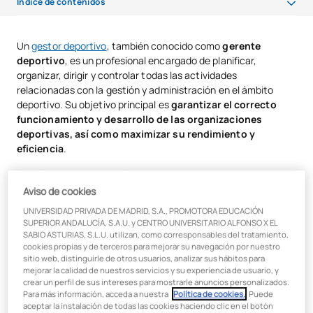
Índice de contenidos
Funciones de un gestor deportivo
Un
gestor deportivo
, también conocido como
gerente
deportivo
, es un profesional encargado de planificar,
Planificación y organización de eventos deportivos
organizar, dirigir y controlar todas las actividades
Gestión de instalaciones deportivas
relacionadas con la gestión y administración en el ámbito
deportivo. Su objetivo principal es
garantizar el correcto
Administración de recursos humanos y financieros
funcionamiento y desarrollo de las organizaciones
deportivas, así como maximizar su rendimiento y
Desarrollo de estrategias de marketing y promoción
eficiencia
.
Negociación de contratos y patrocinios
Tiene las siguientes cualidades:
Aviso de cookies
Coordinación de equipos de trabajo y personal técnico
Pasión por el deporte
UNIVERSIDAD PRIVADA DE MADRID, S.A., PROMOTORA EDUCACIÓN
Empatía y habilidades interpersonales
Supervisión del cumplimiento de normativas y regulaciones
SUPERIOR ANDALUCÍA, S.A.U. y CENTRO UNIVERSITARIO ALFONSO X EL
SABIO ASTURIAS, S.L.U. utilizan, como corresponsables del tratamiento,
deportivas
Habilidades de comunicación
cookies propias y de terceros para mejorar su navegación por nuestro
sitio web, distinguirle de otros usuarios, analizar sus hábitos para
Capacidad de liderazgo
¿Qué se necesita estudiar para ser gestor deportivo?
mejorar la calidad de nuestros servicios y su experiencia de usuario, y
Adaptabilidad y flexibilidad
crear un perfil de sus intereses para mostrarle anuncios personalizados.
Sueldo y salidas profesionales de un mánager deportivo
Para más información, acceda a nuestra
Política de cookies.
. Puede
Capaz de tomar decisiones bajo presión
aceptar la instalación de todas las cookies haciendo clic en el botón