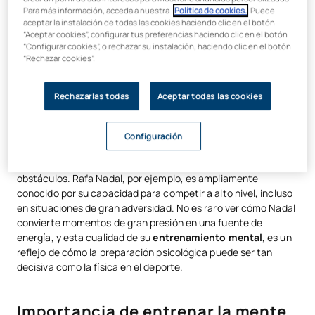
Para más información, acceda a nuestra
Política de cookies.
. Puede
el control de pensamientos, la visualización y la
aceptar la instalación de todas las cookies haciendo clic en el botón
autoafirmación, elementos que, en conjunto, construyen una
“Aceptar cookies”, configurar tus preferencias haciendo clic en el botón
fortaleza mental
sólida y necesaria en el entorno de alto
“Configurar cookies”, o rechazar su instalación, haciendo clic en el botón
rendimiento.
“Rechazar cookies”.
Rechazarlas todas
Aceptar todas las cookies
Fortaleza mental: La clave del éxito
Configuración
La fortaleza mental permite a los deportistas ser resilientes,
continuar con su esfuerzo y compromiso sin importar los
obstáculos. Rafa Nadal, por ejemplo, es ampliamente
conocido por su capacidad para competir a alto nivel, incluso
en situaciones de gran adversidad. No es raro ver cómo Nadal
convierte momentos de gran presión en una fuente de
energía, y esta cualidad de su
entrenamiento mental
, es un
reflejo de cómo la preparación psicológica puede ser tan
decisiva como la física en el deporte.
Importancia de entrenar la mente