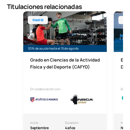
Titulaciones relacionadas
Grado en Ciencias de la Actividad Física y del Depo
Experto
Madrid
Onl
30% de ayuda hasta el 15 de agosto
Grado en Ciencias de la Actividad
Expe
Física y del Deporte (CAFYD)
Depo
En colaboración con:
En co
Inicio:
Duración:
Inicio:
Septiembre
4 años
Novi