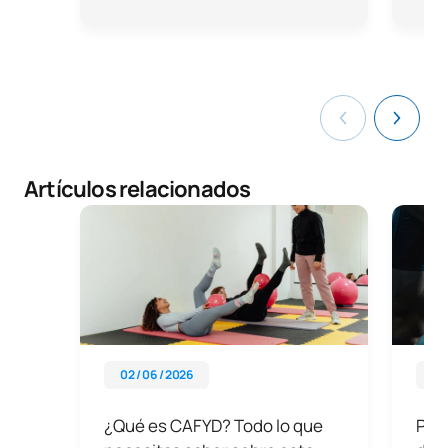
Artículos relacionados
02 / 06 / 2026
08 
¿Qué es CAFYD? Todo lo que
Pre