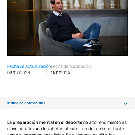
Fecha de actualización
Fecha de publicación
03/07/2026
11/11/2024
Índice de contenidos
¿Qué es la preparación mental en el deporte?
La preparación mental en el deporte
de alto rendimiento es
clave para llevar a los atletas al éxito, siendo tan importante
Importancia de entrenar la mente para el deporte
como el entrenamiento físico. En el deporte de élite, los