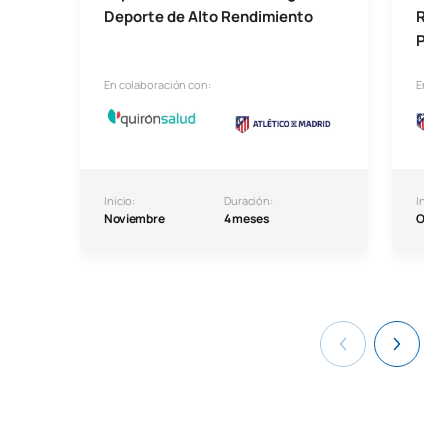
Deporte de Alto Rendimiento
Rend
Prev
En colaboración con:
En co
Inicio:
Duración:
Inicio:
Noviembre
4 meses
Octu