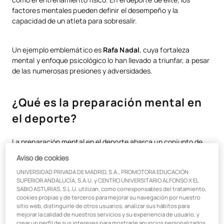
Cómo prepararse mentalmente para el deporte: Herramientas
factores mentales pueden definir el desempeño y la
eficaces
capacidad de un atleta para sobresalir.
Tendencias en psicología deportiva y preparación mental
Un ejemplo emblemático es
Rafa Nadal
, cuya fortaleza
Conclusión: Aprende de los mejores para formar a los mejores
mental y enfoque psicológico lo han llevado a triunfar, a pesar
de las numerosas presiones y adversidades.
¿Qué es la preparación mental en
el deporte?
La preparación mental en el deporte abarca un conjunto de
técnicas y estrategias psicológicas destinadas a mejorar la
Aviso de cookies
capacidad de los deportistas para enfrentarse a la presión,
UNIVERSIDAD PRIVADA DE MADRID, S.A., PROMOTORA EDUCACIÓN
superar momentos difíciles y mantener el enfoque en la
SUPERIOR ANDALUCÍA, S.A.U. y CENTRO UNIVERSITARIO ALFONSO X EL
competición. Va más allá de ser simplemente “fuerte”, pues
SABIO ASTURIAS, S.L.U. utilizan, como corresponsables del tratamiento,
implica desarrollar habilidades para gestionar las emociones,
cookies propias y de terceros para mejorar su navegación por nuestro
el estrés y las dificultades que pueden presentarse.
sitio web, distinguirle de otros usuarios, analizar sus hábitos para
mejorar la calidad de nuestros servicios y su experiencia de usuario, y
Entrenar la mente para el deporte incluye herramientas como
crear un perfil de sus intereses para mostrarle anuncios personalizados.