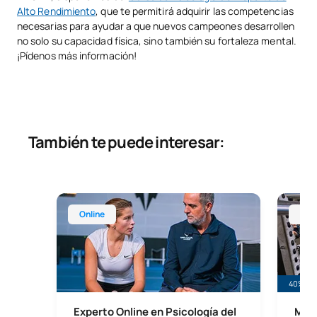
Alto Rendimiento
, que te permitirá adquirir las competencias
necesarias para ayudar a que nuevos campeones desarrollen
no solo su capacidad física, sino también su fortaleza mental.
¡Pídenos más información!
También te puede interesar:
Experto Online en Psicología del Deporte de Alto 
Máster 
Online
Mad
40% de 
Experto Online en Psicología del
Mást