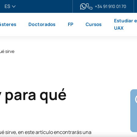
ES
+34 91 910 01 70
pañol
Estudiar 
steres
Doctorados
FP
Cursos
glish
UAX
ançais
liano
ué sirve
y para qué
ué sirve, en este artículo encontrarás una