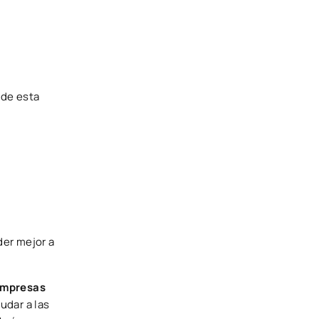
 de esta
er mejor a
 empresas
udar a las