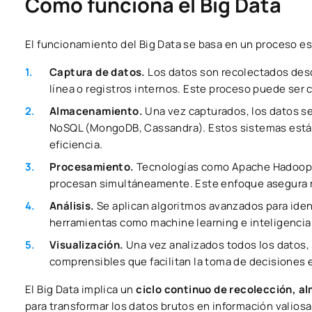
Cómo funciona el Big Data
El funcionamiento del Big Data se basa en un proceso es
Captura de datos.
Los datos son recolectados desd
línea o registros internos. Este proceso puede ser 
Almacenamiento.
Una vez capturados, los datos s
NoSQL (MongoDB, Cassandra). Estos sistemas está
eficiencia.
Procesamiento.
Tecnologías como Apache Hadoop o
procesan simultáneamente. Este enfoque asegura rap
Análisis.
Se aplican algoritmos avanzados para iden
herramientas como machine learning e inteligencia a
Visualización.
Una vez analizados todos los datos,
comprensibles que facilitan la toma de decisiones 
El Big Data implica un
ciclo continuo de recolección, a
para transformar los datos brutos en información valiosa