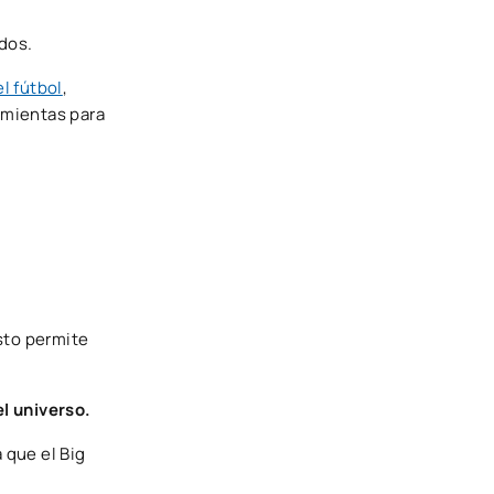
dos.
l fútbol
,
amientas para
sto permite
l universo.
 que el Big