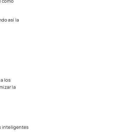
l
cómo
ndo así la
a los
mizar la
s inteligentes