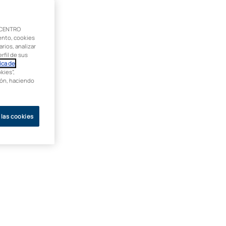
 CENTRO
ento, cookies
rios, analizar
rfil de sus
ica de
kies”,
ción, haciendo
 las cookies