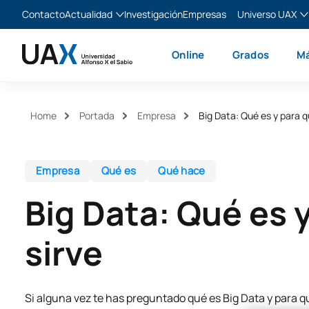
Contacto
Actualidad
Investigación
Empresas
Universo UAX
Blog
The Valley
Es
Online
Grados
Má
Noticias
XTART
En
MIR Asturias
Fr
Ita
Home
Portada
Empresa
Big Data: Qué es y para q
Empresa
Qué es
Qué hace
Big Data: Qué es 
sirve
Si alguna vez te has preguntado qué es Big Data y para q