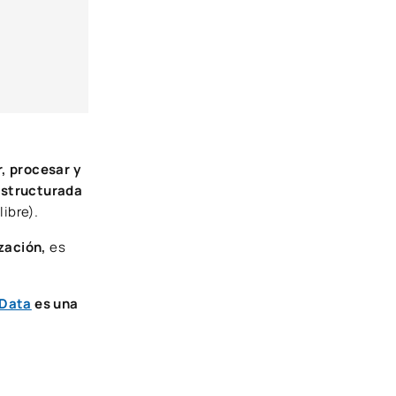
, procesar y
estructurada
ibre).
ización,
es
 Data
es una