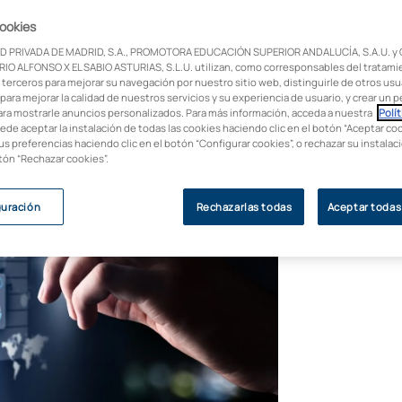
ómo estudiar esta disciplina puede abrirte
cookies
D PRIVADA DE MADRID, S.A., PROMOTORA EDUCACIÓN SUPERIOR ANDALUCÍA, S.A.U. y
IO ALFONSO X EL SABIO ASTURIAS, S.L.U. utilizan, como corresponsables del tratami
 terceros para mejorar su navegación por nuestro sitio web, distinguirle de otros usua
para mejorar la calidad de nuestros servicios y su experiencia de usuario, y crear un pe
ara mostrarle anuncios personalizados. Para más información, acceda a nuestra
Polít
uede aceptar la instalación de todas las cookies haciendo clic en el botón “Aceptar coo
us preferencias haciendo clic en el botón “Configurar cookies”, o rechazar su instala
otón “Rechazar cookies”.
guración
Rechazarlas todas
Aceptar todas