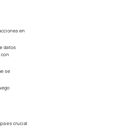
sacciones en
e datos
 con
ue se
juego
s
pa es crucial