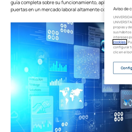
guía completa sobre su funcionamiento, aplicaciones y c
Aviso de 
puertas en un mercado laboral altamente competitivo.
UNIVERSIDA
UNIVERSITAR
propias y de
sus hábitos 
intereses p
cookies.
. P
configurar t
clic en el b
Confi