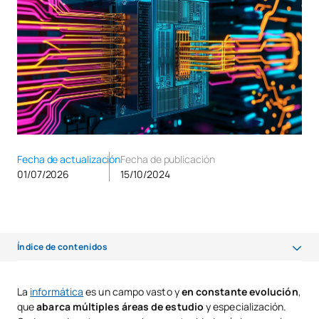
Fecha de actualización
Fecha de publicación
01/07/2026
15/10/2024
Índice de contenidos
Principales ramas de la ingeniería informática
La
informática
es un campo vasto y
en constante evolución
,
que
abarca múltiples áreas de estudio
y especialización.
Tecnología de la Información (TI)