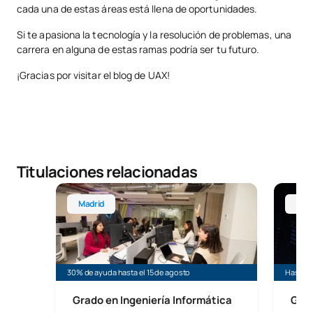
cada una de estas áreas está llena de oportunidades.
Si te apasiona la tecnología y la resolución de problemas, una
carrera en alguna de estas ramas podría ser tu futuro.
¡Gracias por visitar el blog de UAX!
Titulaciones relacionadas
Grado en Ingeniería Informática
Grado O
Madrid
Onl
30% de ayuda hasta el 15 de agosto
Hasta 3
Grado en Ingeniería Informática
Grad