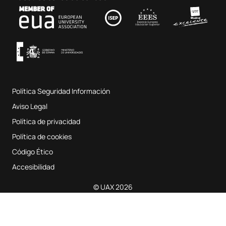
Contacto
Fab Lab UAX
Música y Artes Escénicas
Condiciones y términos del servicio
UAX Digital Garage
Sistema interno de garantía de calidad
Aulas de Música
Preguntas Frecuentes
Política Seguridad Información
Mapa del sitio web
Aviso Legal
Política de privacidad
Política de cookies
Código Ético
Accesibilidad
© UAX 2026
Solicita información