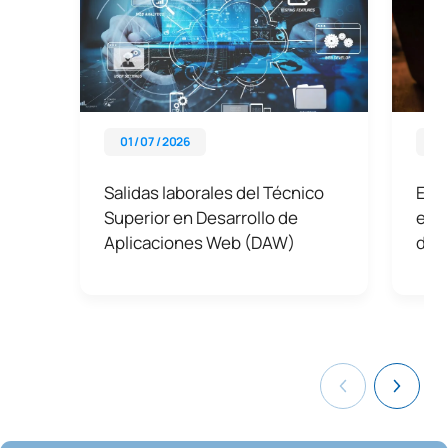
01 / 07 / 2026
07 
Salidas laborales del Técnico
Expl
Superior en Desarrollo de
es, 
Aplicaciones Web (DAW)
def