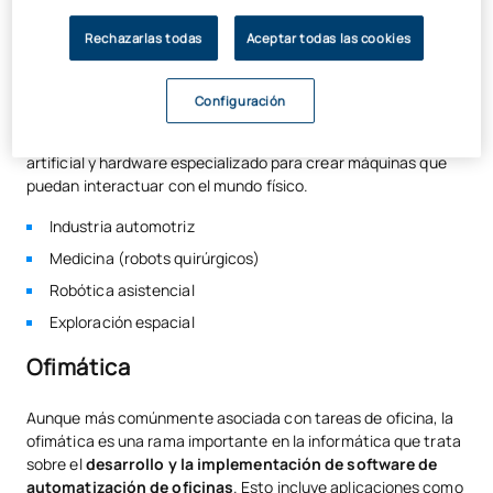
Robótica
Rechazarlas todas
Aceptar todas las cookies
Esta área de la informática se enfoca en el
diseño y
Configuración
desarrollo de robots
. Los ingenieros que se especializan en
robótica trabajan con sistemas mecatrónicos, inteligencia
artificial y hardware especializado para crear máquinas que
puedan interactuar con el mundo físico.
Industria automotriz
Medicina (robots quirúrgicos)
Robótica asistencial
Exploración espacial
Ofimática
Aunque más comúnmente asociada con tareas de oficina, la
ofimática es una rama importante en la informática que trata
sobre el
desarrollo y la implementación de software de
automatización de oficinas
. Esto incluye aplicaciones como