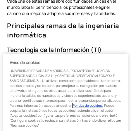
Cada una de estas ramas abre oportunidades únicas en el
Robótica
mundo laboral, permitiendo a los profesionales elegir el
camino que mejor se adapte a sus intereses y habilidades.
Ofimática
Principales ramas de la ingeniería
Realidad Virtual
informática
Inteligencia Artificial (IA)
Tecnología de la Información (TI)
Computación
Aviso de cookies
Desarrollo Web
Esta es una de las ramas más amplias y populares de la
informática. La
TI
se centra en el uso de sistemas de software
UNIVERSIDAD PRIVADA DE MADRID, S.A., PROMOTORA EDUCACIÓN
Desarrollo de Software
y hardware para gestionar y almacenar datos de manera
SUPERIOR ANDALUCÍA, S.A.U. y CENTRO UNIVERSITARIO ALFONSO X EL
SABIO ASTURIAS, S.L.U. utilizan, como corresponsables del tratamiento,
eficiente. Abarca la
administración de bases de datos
, el
Seguridad Informática
cookies propias y de terceros para mejorar su navegación por nuestro
desarrollo de infraestructuras de TI
y la
implementación
sitio web, distinguirle de otros usuarios, analizar sus hábitos para
de soluciones tecnológicas
para empresas.
Big Data
mejorar la calidad de nuestros servicios y su experiencia de usuario, y
crear un perfil de sus intereses para mostrarle anuncios personalizados.
Administración de redes
Para más información, acceda a nuestra
Política de cookies.
. Puede
Redes Informáticas
aceptar la instalación de todas las cookies haciendo clic en el botón
Desarrollo de infraestructuras empresariales
“Aceptar cookies”, configurar tus preferencias haciendo clic en el botón
¿Qué rama de la informática tiene más salidas?
“Configurar cookies”, o rechazar su instalación, haciendo clic en el botón
Soporte técnico
“Rechazar cookies”.
Conclusión
Análisis de sistemas