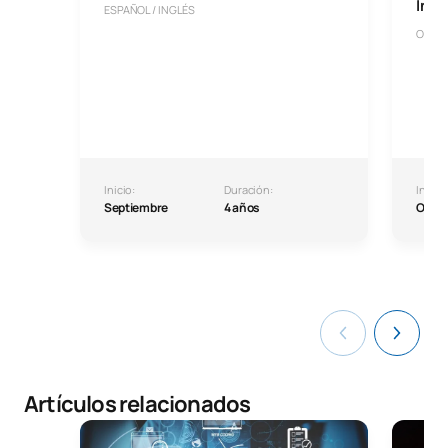
Info
ESPAÑOL / INGLÉS
Onlin
Inicio:
Duración:
Inicio:
Septiembre
4 años
Octu
Artículos relacionados