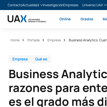
Contacto
Actualidad
Investigación
Empresas
Universo UAX
Blog
The Valley
Es
Online
Grados
Má
Noticias
XTART
En
MIR Asturias
Fr
Ita
Home
Portada
Empresa
Business Analytics: Cuat
Empresa
Qué es
Business Analytic
razones para ent
es el grado más di