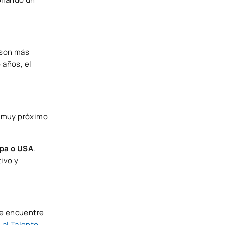
z son más
 años, el
, muy próximo
opa o USA
.
ivo y
te encuentre
 al Talento