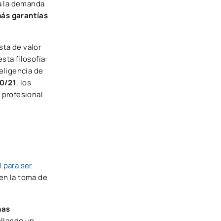
a la demanda
más garantías
sta de valor
sta filosofía:
eligencia de
20/21
, los
 profesional
 para ser
en la toma de
has
ollando un