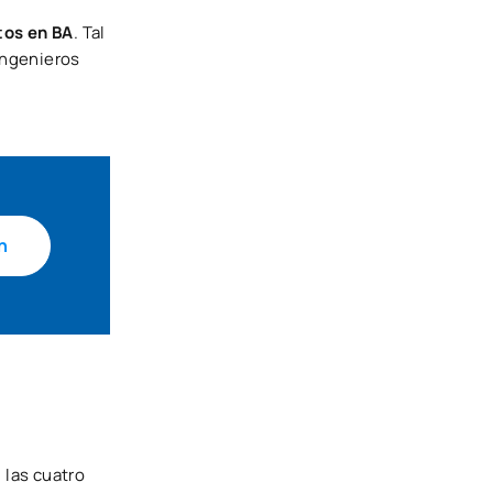
tos en BA
. Tal
 ingenieros
n
, las cuatro