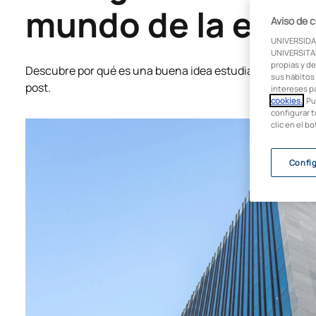
mundo de la emp
Aviso de 
UNIVERSIDA
UNIVERSITAR
propias y de
Descubre por qué es una buena idea estudiar Business An
sus hábitos 
post.
intereses p
cookies.
. P
configurar t
clic en el b
Confi