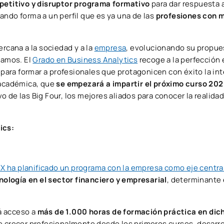
etitivo y disruptor programa formativo
para dar respuesta 
dando forma a un perfil que es ya una de las
profesiones con 
cana a la sociedad y a la
empresa
, evolucionando su propue
tamos. El
Grado en Business Analytics
recoge a la perfección e
para formar a profesionales que protagonicen con éxito la int
a académica, que
se empezará a impartir el próximo curso 20
 de las Big Four, los mejores aliados para conocer la realidad
ics:
X ha planificado un programa con la empresa como eje central
nología en el sector financiero y empresarial
, determinante 
á acceso a
más de 1.000 horas de formación práctica en dic
de crecer profesionalmente desde los primeros cursos, desarr