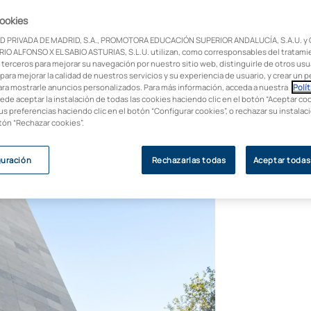
resa
cookies
D PRIVADA DE MADRID, S.A., PROMOTORA EDUCACIÓN SUPERIOR ANDALUCÍA, S.A.U. y
IO ALFONSO X EL SABIO ASTURIAS, S.L.U. utilizan, como corresponsables del tratami
 terceros para mejorar su navegación por nuestro sitio web, distinguirle de otros usua
alytics. Infórmate sobre tu futuro en este
para mejorar la calidad de nuestros servicios y su experiencia de usuario, y crear un pe
ara mostrarle anuncios personalizados. Para más información, acceda a nuestra
Polít
uede aceptar la instalación de todas las cookies haciendo clic en el botón “Aceptar coo
us preferencias haciendo clic en el botón “Configurar cookies”, o rechazar su instala
otón “Rechazar cookies”.
guración
Rechazarlas todas
Aceptar todas