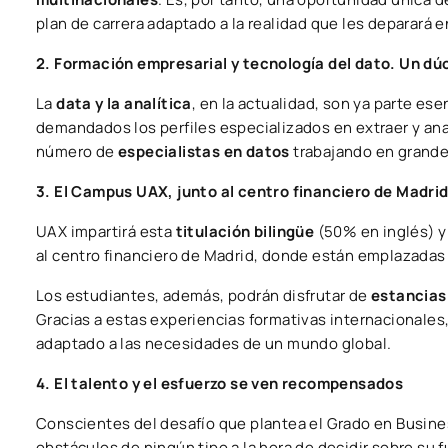
plan de carrera adaptado a la realidad que les deparará en
2. Formación empresarial y tecnología del dato. Un dú
La
data y la analítica
, en la actualidad, son ya parte es
demandados los perfiles especializados en extraer y anal
número de
especialistas en datos
trabajando en grand
3. El Campus UAX, junto al centro financiero de Madri
UAX impartirá esta
titulación bilingüe
(50% en inglés) 
al centro financiero de Madrid, donde están emplazadas
Los estudiantes, además, podrán disfrutar de
estancias
Gracias a estas experiencias formativas internacionales,
adaptado a las necesidades de un mundo global.
4. El talento y el esfuerzo se ven recompensados
Conscientes del desafío que plantea el Grado en Busine
obstáculos de ningún tipo a la hora de decidir sobre su 