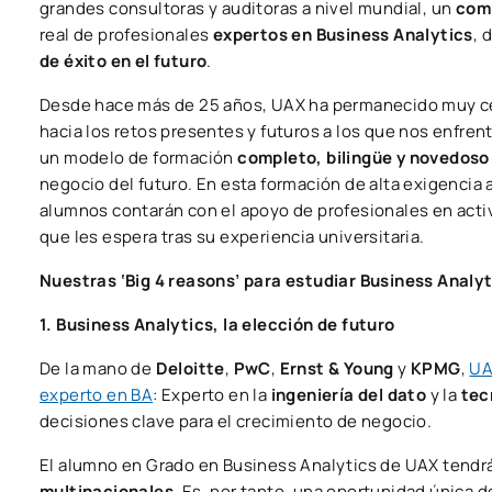
grandes consultoras y auditoras a nivel mundial, un
comp
real de profesionales
expertos en Business Analytics
, 
de éxito en el futuro
.
Desde hace más de 25 años, UAX ha permanecido muy cer
hacia los retos presentes y futuros a los que nos enfren
un modelo de formación
completo, bilingüe y novedoso
negocio del futuro. En esta formación de alta exigenci
alumnos contarán con el apoyo de profesionales en activo
que les espera tras su experiencia universitaria.
Nuestras ‘Big 4 reasons’ para estudiar Business Analyt
1. Business Analytics, la elección de futuro
De la mano de
Deloitte
,
PwC
,
Ernst & Young
y
KPMG
,
UA
experto en BA
: Experto en la
ingeniería del dato
y la
tec
decisiones clave para el crecimiento de negocio.
El alumno en Grado en Business Analytics de UAX tendr
multinacionales
. Es, por tanto, una oportunidad única 