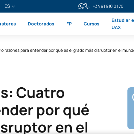
ES
+34 91 910 01 70
pañol
Estudiar 
steres
Doctorados
FP
Cursos
glish
UAX
ançais
liano
ro razones para entender por qué es el grado más disruptor en el mund
s: Cuatro
ender por qué
sruptor en el