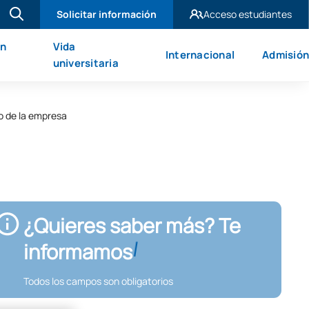
Solicitar información
Acceso estudiantes
UAX Madrid
en
Vida
Internacional
Admisión
UAX Mare Nostrum
universitaria
o de la empresa
¿Quieres saber más? Te
informamos
Todos los campos son obligatorios