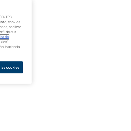
 CENTRO
ento, cookies
rios, analizar
rfil de sus
ica de
kies”,
ción, haciendo
 las cookies