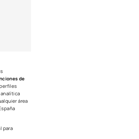
es
nciones de
perfiles
analítica
alquier área
 España
l para