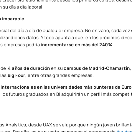
 su día a día laboral.
o imparable
encial del día a día de cualquier empresa. No en vano, cada ve
izar dichos datos. Y todo apunta a que, en los próximos cinco
es empresas podría
incrementarse en más del 240%
.
d
y de
4 años de duración
en su
campus de Madrid-Chamartín
 las
Big Four
, entre otras grandes empresas.
 internacionales en las universidades más punteras de Eur
 los futuros graduados en BI adquirirán un perfil más competit
ss Analytics, desde UAX se vela por que ningún joven brillan
futuro. Por ello, se ha puesto en marcha el programa de
Ayudas