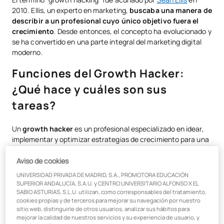
2010. Ellis, un experto en marketing,
buscaba una manera de
describir a un
profesional cuyo único objetivo fuera el
crecimiento
. Desde entonces, el concepto ha evolucionado y
se ha convertido en una parte integral del marketing digital
moderno.
Funciones del Growth Hacker:
¿Qué hace y cuáles son sus
tareas?
Un
growth hacker
es un profesional especializado en idear,
implementar y optimizar estrategias de crecimiento para una
empresa. Este perfil
combina conocimientos de marketing,
datos, desarrollo de producto y tecnología
, lo que le
Aviso de cookies
permite identificar y explotar oportunidades de crecimiento
UNIVERSIDAD PRIVADA DE MADRID, S.A., PROMOTORA EDUCACIÓN
de manera rápida y eficiente. Sus funciones principales son:
SUPERIOR ANDALUCÍA, S.A.U. y CENTRO UNIVERSITARIO ALFONSO X EL
SABIO ASTURIAS, S.L.U. utilizan, como corresponsables del tratamiento,
Análisis de datos
cookies propias y de terceros para mejorar su navegación por nuestro
sitio web, distinguirle de otros usuarios, analizar sus hábitos para
mejorar la calidad de nuestros servicios y su experiencia de usuario, y