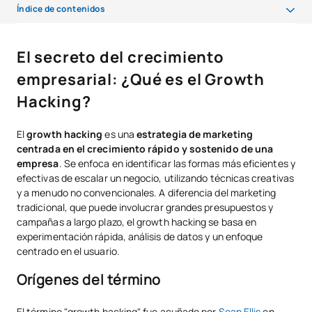
Índice de contenidos
El secreto del crecimiento empresarial: ¿Qué es el Growth Hacking?
El secreto del crecimiento
Funciones del Growth Hacker: ¿Qué hace y cuáles son sus tareas?
empresarial: ¿Qué es el Growth
Ejemplos y técnicas
Hacking?
Cómo prepararte para ser Growth Hacker: Estudios y habilidades
El
growth hacking
es una
estrategia de marketing
necesarias
centrada en el crecimiento rápido y sostenido de una
empresa
. Se enfoca en identificar las formas más eficientes y
Salario y perspectivas de carrera
efectivas de escalar un negocio, utilizando técnicas creativas
y a menudo no convencionales. A diferencia del marketing
tradicional, que puede involucrar grandes presupuestos y
campañas a largo plazo, el growth hacking se basa en
experimentación rápida, análisis de datos y un enfoque
centrado en el usuario.
Orígenes del término
El término "growth hacking" fue acuñado por
Sean Ellis
en