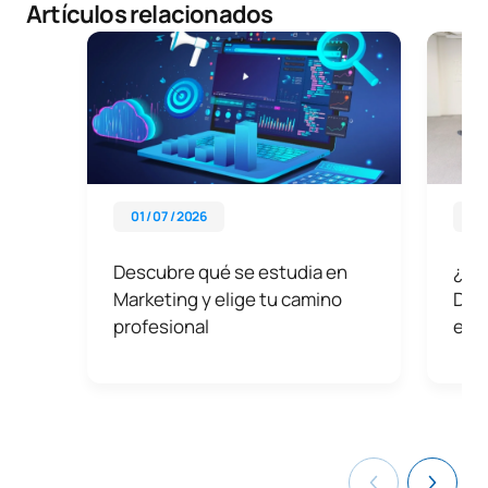
Artículos relacionados
01 / 07 / 2026
01 
Descubre qué se estudia en
¿Có
Marketing y elige tu camino
Digi
profesional
emp