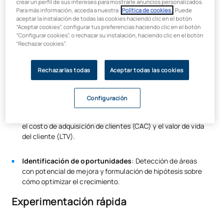
El análisis de datos es una de las competencias más críticas
crear un perfil de sus intereses para mostrarle anuncios personalizados.
para un growth hacker. Consiste en
evaluar e interpretar
Para más información, acceda a nuestra
Política de cookies.
. Puede
aceptar la instalación de todas las cookies haciendo clic en el botón
grandes volúmenes de datos
para identificar patrones,
“Aceptar cookies”, configurar tus preferencias haciendo clic en el botón
tendencias y oportunidades de crecimiento. Esto incluye:
“Configurar cookies”, o rechazar su instalación, haciendo clic en el botón
“Rechazar cookies”.
Recopilación de datos
: Uso de herramientas de análisis
web como Google Analytics, herramientas de CRM y
plataformas de redes sociales para obtener datos
Rechazarlas todas
Aceptar todas las cookies
relevantes.
Configuración
Interpretación de métricas
: Evaluación de métricas
clave como la tasa de conversión, la retención de clientes,
el costo de adquisición de clientes (CAC) y el valor de vida
del cliente (LTV).
Identificación de oportunidades
: Detección de áreas
con potencial de mejora y formulación de hipótesis sobre
cómo optimizar el crecimiento.
Experimentación rápida