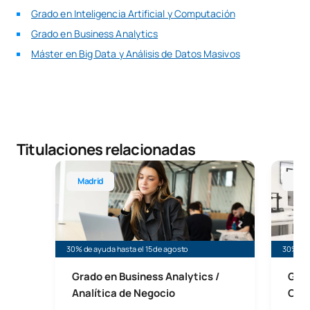
Grado en Inteligencia Artificial y Computación
Grado en Business Analytics
Máster en Big Data y Análisis de Datos Masivos
Titulaciones relacionadas
Grado en Business Analytics
Grado e
Madrid
Mad
30% de ayuda hasta el 15 de agosto
30% de 
Grado en Business Analytics /
Grad
Analítica de Negocio
Com