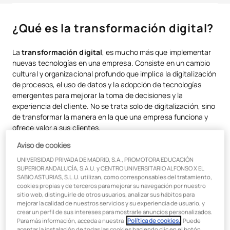
¿Qué es la transformación digital?
¿Qué es la transformación digital?
¿Cuál es la diferencia entre digitalización y transformación digital?
La
transformación digital
, es mucho más que implementar
Los 5 pilares de la transformación digital empresarial
nuevas tecnologías en una empresa. Consiste en un cambio
cultural y organizacional profundo que implica la digitalización
Tecnologías clave en la transformación digital
de procesos, el uso de datos y la adopción de tecnologías
emergentes para mejorar la toma de decisiones y la
Beneficios de la transformación digital
experiencia del cliente. No se trata solo de digitalización, sino
Ejemplos de empresas que aplican transformación digital
de transformar la manera en la que una empresa funciona y
ofrece valor a sus clientes.
¿Por qué es importante la formación universitaria en
Aviso de cookies
transformación digital?
UNIVERSIDAD PRIVADA DE MADRID, S.A., PROMOTORA EDUCACIÓN
¿Cuál es la diferencia entre
SUPERIOR ANDALUCÍA, S.A.U. y CENTRO UNIVERSITARIO ALFONSO X EL
SABIO ASTURIAS, S.L.U. utilizan, como corresponsables del tratamiento,
digitalización y transformación
cookies propias y de terceros para mejorar su navegación por nuestro
sitio web, distinguirle de otros usuarios, analizar sus hábitos para
digital?
mejorar la calidad de nuestros servicios y su experiencia de usuario, y
crear un perfil de sus intereses para mostrarle anuncios personalizados.
Para más información, acceda a nuestra
Política de cookies.
. Puede
La
digitalización
implica convertir procesos y documentos
aceptar la instalación de todas las cookies haciendo clic en el botón